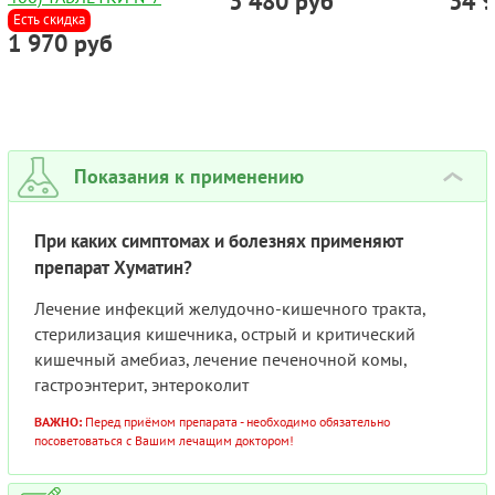
3 480 руб
34 
Есть скидка
1 970 руб
Показания к применению
›
При каких симптомах и болезнях применяют
препарат Хуматин?
Лечение инфекций желудочно-кишечного тракта,
стерилизация кишечника, острый и критический
кишечный амебиаз, лечение печеночной комы,
гастроэнтерит, энтероколит
ВАЖНО:
Перед приёмом препарата - необходимо обязательно
посоветоваться с Вашим лечащим доктором!