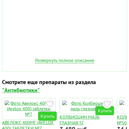
Развернуть полное описание
Смотрите еще препараты из раздела
"Антибиотики"
Купить
Купить
КОЛБИОЦИН МАЗЬ
КОЛИ
АВЕЛОКС 400МГ (AVELOX
ГЛАЗНАЯ 5Г
№50
400) ТАБЛЕТКИ №7