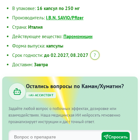
В упаковке:
16 капсул по 250 мг
Производитель:
I.B.N. SAVIO/Pfizer
Страна:
Италия
Действующее вещество:
Паромомицин
Форма выпуска:
капсулы
Срок годности:
до 02.2027, 08.2027
?
Доставим:
Завтра
Остались вопросы по Каман/Хуматин?
AI-АССИСТЕНТ
Задайте любой вопрос о побочных эффектах, дозировке или
взаимодействиях. Наша медицинская ИИ нейросеть мгновенно
проанализирует инструкции и даст точный ответ.
Спросить