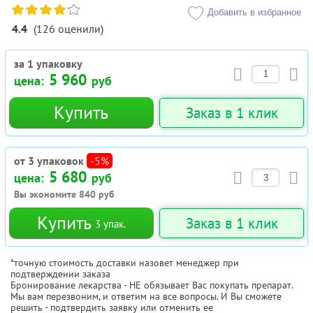
Добавить в избранное
4.4
(
126
оценили
)
за 1 упаковку
5 960
цена:
руб
Купить
Заказ в 1 клик
от 3 упаковок
-5%
5 680
цена:
руб
Вы экономите
840
руб
Купить
Заказ в 1 клик
3
упак.
*точную стоимость доставки назовет менеджер при
подтверждении заказа
Бронирование лекарства - НЕ обязывает Вас покупать препарат.
Мы вам перезвоним, и ответим на все вопросы. И Вы сможете
решить - подтвердить заявку или отменить ее