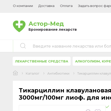
О компании
Доставка
Оплата
Задать вопрос фа
Астор-Мед
Бронирование лекарств
Введите название лекарства или бо
ЛЕКАРСТВЕННЫЕ СРЕДСТВА
АЛКОГОЛИЗМ, КУР
Каталог
Антибиотики
Тикарциллин клавул
Тикарциллин клавулановая
3000мг/100мг лиоф. для ин