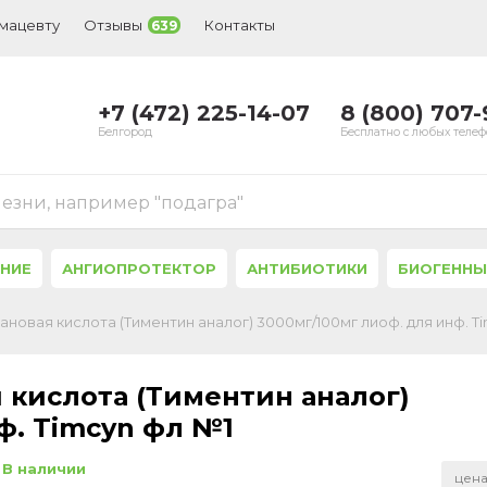
рмацевту
Отзывы
Контакты
639
+7 (472) 225-14-07
8 (800) 707
Белгород
Бесплатно с любых теле
лезни, например "подагра"
ЕНИЕ
АНГИОПРОТЕКТОР
АНТИБИОТИКИ
БИОГЕННЫ
ановая кислота (Тиментин аналог) 3000мг/100мг лиоф. для инф. T
 кислота (Тиментин аналог)
ф. Timcyn фл №1
В наличии
цена