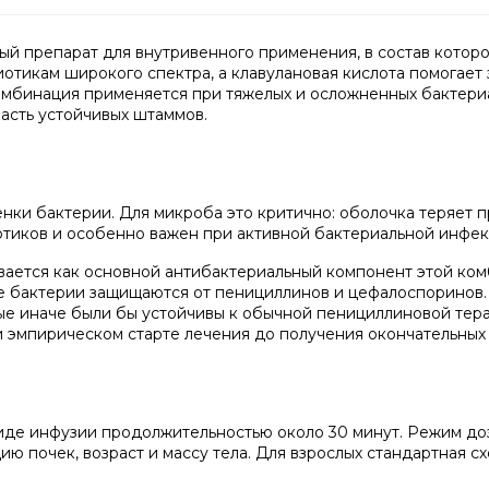
 препарат для внутривенного применения, в состав которог
отикам широкого спектра, а клавулановая кислота помогает
комбинация применяется при тяжелых и осложненных бактери
асть устойчивых штаммов.
ки бактерии. Для микроба это критично: оболочка теряет пр
отиков и особенно важен при активной бактериальной инфе
вается как основной антибактериальный компонент этой ком
ые бактерии защищаются от пенициллинов и цефалоспоринов.
рые иначе были бы устойчивы к обычной пенициллиновой те
 эмпирическом старте лечения до получения окончательных 
виде инфузии продолжительностью около 30 минут. Режим до
ю почек, возраст и массу тела. Для взрослых стандартная с