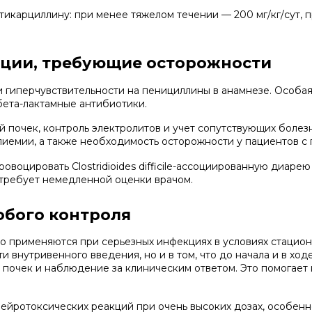
тикарциллину: при менее тяжелом течении — 200 мг/кг/сут, п
ации, требующие осторожности
гиперчувствительности на пенициллины в анамнезе. Особая 
бета-лактамные антибиотики.
 почек, контроль электролитов и учет сопутствующих болез
лиемии, а также необходимость осторожности у пациентов с
овоцировать Clostridioides difficile-ассоциированную диар
 требует немедленной оценки врачом.
обого контроля
но применяются при серьезных инфекциях в условиях стацио
 внутривенного введения, но и в том, что до начала и в ход
 почек и наблюдение за клиническим ответом. Это помогает н
нейротоксических реакций при очень высоких дозах, особенн