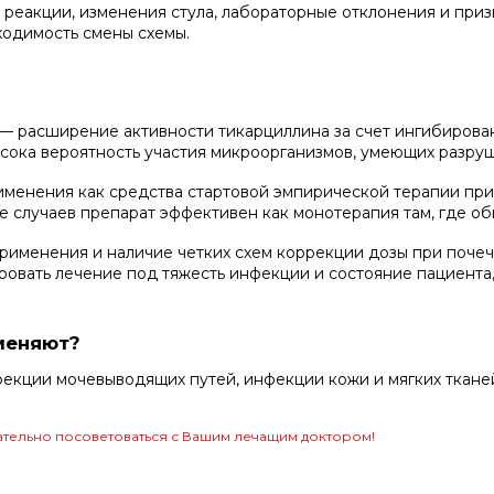
 реакции, изменения стула, лабораторные отклонения и приз
бходимость смены схемы.
 расширение активности тикарциллина за счет ингибировани
ысока вероятность участия микроорганизмов, умеющих разр
менения как средства стартовой эмпирической терапии при
де случаев препарат эффективен как монотерапия там, где 
именения и наличие четких схем коррекции дозы при почеч
ировать лечение под тяжесть инфекции и состояние пациента
меняют?
фекции мочевыводящих путей, инфекции кожи и мягких ткане
тельно посоветоваться с Вашим лечащим доктором!