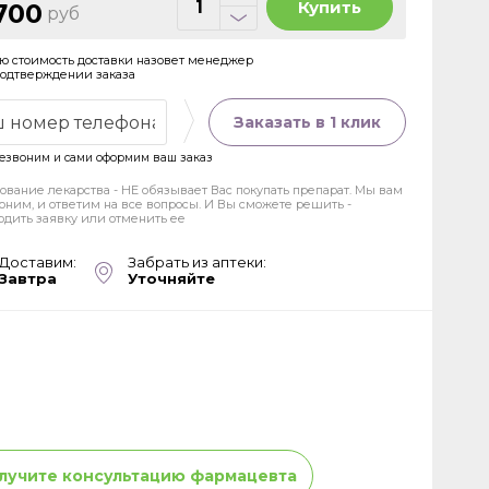
Купить
700
руб
ю стоимость доставки назовет менеджер
подтверждении заказа
Заказать в 1 клик
езвоним и сами оформим ваш заказ
ование лекарства - НЕ обязывает Вас покупать препарат. Мы вам
оним, и ответим на все вопросы. И Вы сможете решить -
рдить заявку или отменить ее
Доставим:
Забрать из аптеки:
Завтра
Уточняйте
лучите консультацию фармацевта