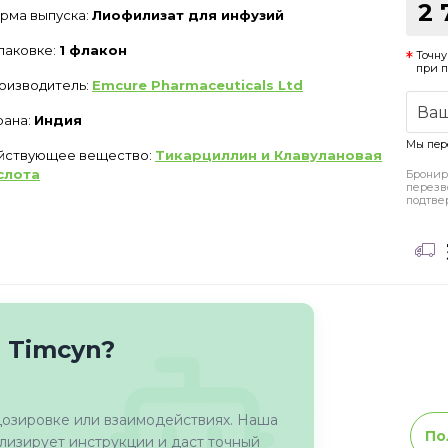
2 
рма выпуска:
Лиофилизат для инфузий
упаковке:
1 флакон
Точну
при 
оизводитель:
Emcure Pharmaceuticals Ltd
рана:
Индия
Мы пер
йствующее вещество:
Тикарциллин и Клавулановая
слота
Бронир
перезв
подтве
 Timcyn?
дозировке или взаимодействиях. Наша
По
изирует инструкции и даст точный