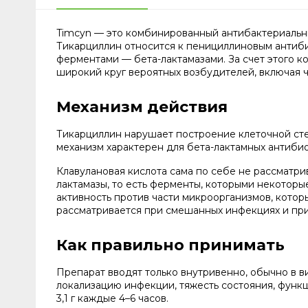
Timcyn — это комбинированный антибактериальный
Тикарциллин относится к пенициллиновым антиби
ферментами — бета-лактамазами. За счет этого 
широкий круг вероятных возбудителей, включая ч
Механизм действия
Тикарциллин нарушает построение клеточной стен
механизм характерен для бета-лактамных антиби
Клавулановая кислота сама по себе не рассматри
лактамазы, то есть ферменты, которыми некотор
активность против части микроорганизмов, кото
рассматривается при смешанных инфекциях и при
Как правильно принимать
Препарат вводят только внутривенно, обычно в 
локализацию инфекции, тяжесть состояния, функци
3,1 г каждые 4–6 часов.