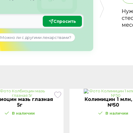
Нуж
сте
Спросить
мес
Можно ли с другими лекарствами?
иоцин мазь глазная
Колимицин 1 млн,
5г
№50
В наличии
В наличии