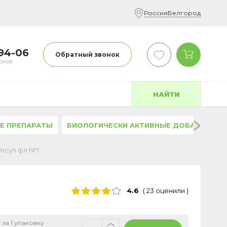
Россия
Белгород
-94-06
Обратный звонок
фонов
НАЙТИ
Е ПРЕПАРАТЫ
БИОЛОГИЧЕСКИ АКТИВНЫЕ ДОБАВКИ
imcyn фл №1
4.6
(
23
оценили
)
 за 1 упаковку