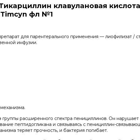
икарциллин клавулановая кислота
 Timcyn фл №1
репарат для парентерального применения — лиофилизат / с
венной инфузии.
 механизма.
з группы расширенного спектра пенициллинов. Он нарушает
ование пептидогликана и связываясь с пенициллин-связываю
анизма теряет прочность, и бактерия погибает.