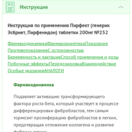
Инструкция
›
Инструкция по применению Пирфект (генерик
Эсбриет, Пирфенидон) таблетки 200мг №252
Фармакодинамика
Фармакокинетика
Показания
Противопоказания
С осторожностью
Беременность и лактация
Способ применения и дозы
Побочные эффекты
Передозировка
Взаимодействие
Особые указания
АНАЛОГИ
Фармакодинамика
Подавляет активацию трансформирующего
фактора роста бета, который участвует в процессе
дифференцировки фибробластов, тем самым
тормозит пролиферацию фибробластов в легких,
предотвращая отложение коллагена и развитие
фиброза легких.