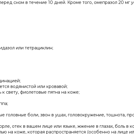
перед сном в течение 10 дней. Кроме того, омепразол 20 мг 
нидазол или тетрациклин;
динацией;
яется водянистой или кровавой;
к свету, фиолетовые пятна на коже;
ппа;
е головные боли, звон в ушах, головокружение, тошнота, пр
орле, отек в вашем лице или языке, жжение в глазах, боль в к
ю на коже, которая распространяется (особенно на лице и