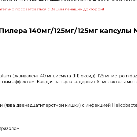
тельно посоветоваться с Вашим лечащим доктором!
илера 140мг/125мг/125мг капсулы 
um (эквивалент 40 мг висмута (III) оксид), 125 мг метро nidazo
тным эффектом: Каждая капсула содержит 61 мг лактозы мон
и (язва двенадцатиперстной кишки) с инфекцией Helicobacter 
празолом.