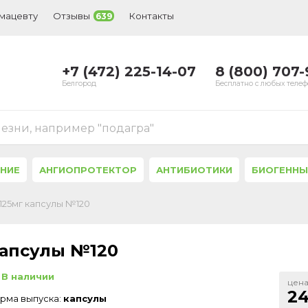
рмацевту
Отзывы
Контакты
639
+7 (472) 225-14-07
8 (800) 707
Белгород
Бесплатно с любых теле
лезни, например "подагра"
ЕНИЕ
АНГИОПРОТЕКТОР
АНТИБИОТИКИ
БИОГЕННЫ
/125мг капсулы №120
капсулы №120
В наличии
цена
24
рма выпуска:
капсулы