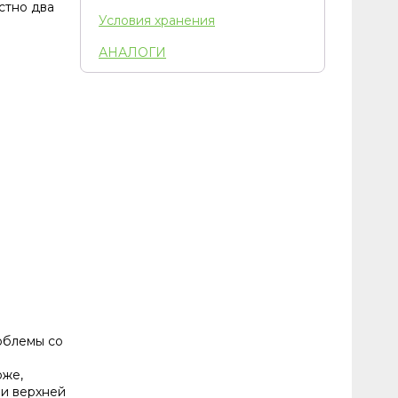
устно два
Условия хранения
АНАЛОГИ
облемы со
оже,
ли верхней