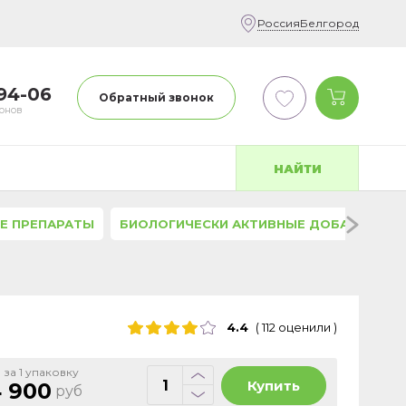
Россия
Белгород
-94-06
Обратный звонок
фонов
НАЙТИ
Е ПРЕПАРАТЫ
БИОЛОГИЧЕСКИ АКТИВНЫЕ ДОБАВКИ
4.4
(
112
оценили
)
 за 1 упаковку
Купить
 900
руб