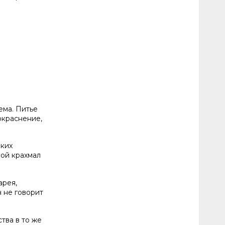
ема. Питье
окраснение,
аких
вой крахмал
арея,
ч не говорит
тва в то же