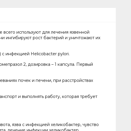
е всего используют для лечения язвенной
они ингибируют рост бактерий и уничтожают их
 инфекцией Helicobacter pylori.
мепразол 2, дозировка – 1 капсула. Первый
ваниях почек и печени, при расстройствах
нспорт и выполнять работу, которая требует
вота, язва с инфекцией хеликобактер, чувство
ита, лечение инфекции хеликобактер