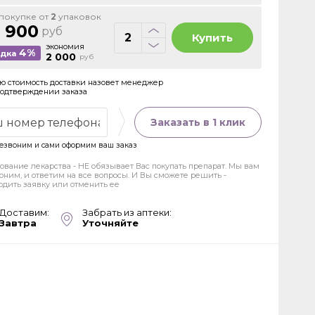
покупке от
2
упаковок
 900
руб
Купить
экономия
4%
идка
2 000
руб
ю стоимость доставки назовет менеджер
подтверждении заказа
Заказать в 1 клик
езвоним и сами оформим ваш заказ
ование лекарства - НЕ обязывает Вас покупать препарат. Мы вам
оним, и ответим на все вопросы. И Вы сможете решить -
рдить заявку или отменить ее
Доставим:
Забрать из аптеки:
Завтра
Уточняйте