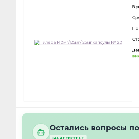
В 
Ср
Пр
Ст
Де
ви
Остались вопросы п
AI-АССИСТЕНТ