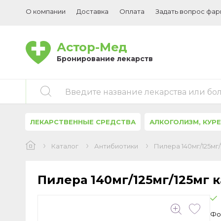
О компании
Доставка
Оплата
Задать вопрос фа
Астор-Мед
Бронирование лекарств
Введите название лекарства или бо
ЛЕКАРСТВЕННЫЕ СРЕДСТВА
АЛКОГОЛИЗМ, КУР
Каталог
Антибиотики
Пилера 140мг/125мг
Пилера 140мг/125мг/125мг 
Фо