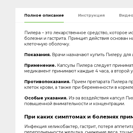
Полное описание
Инструкция
Видео
Пилера – это лекарственное средство, которое и
болезни и гастрита. Принцип действия основан н
клеточную оболочку.
Показания.
Врачи назначают купить Пилеру для л
Применение.
Капсулы Пилера следует принимать
медикамент принимают каждые 4 часа, а второй у
Противопоказания.
Прием препарата Пилера про
клеток крови, а также при беременности в кормле
Особые указания.
Из-за воздействия капсул Пи
повышенной внимательности и концентрации.
При каких симптомах и болезнях при
Инфекция хеликобактер, гастрит, потеря аппетита
переполненности желудка, снижение веса, тошно