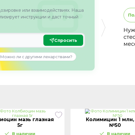
дозировке или взаимодействиях. Наша
По
изирует инструкции и даст точный
Нуж
сте
Спросить
мес
Можно ли с другими лекарствами?
иоцин мазь глазная
Колимицин 1 млн,
5г
№50
В наличии
В наличии