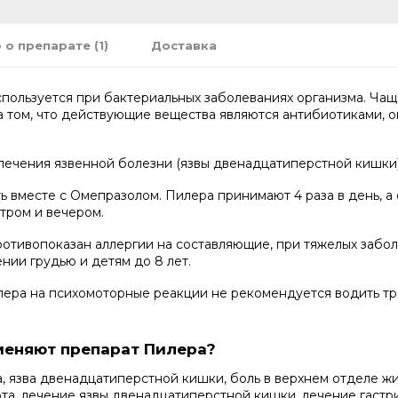
 о препарате (1)
Доставка
спользуется при бактериальных заболеваниях организма. Чащ
а том, что действующие вещества являются антибиотиками, 
ечения язвенной болезни (язвы двенадцатиперстной кишки) с
 вместе с Омепразолом. Пилера принимают 4 раза в день, а о
тром и вечером.
тивопоказан аллергии на составляющие, при тяжелых заболе
нии грудью и детям до 8 лет.
лера на психомоторные реакции не рекомендуется водить тра
меняют препарат Пилера?
, язва двенадцатиперстной кишки, боль в верхнем отделе жи
та, лечение язвы двенадцатиперстной кишки, лечение гастр