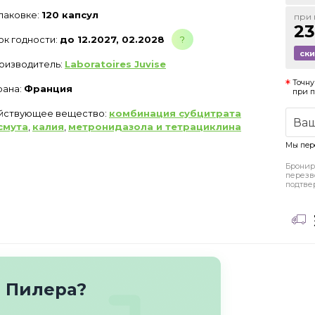
упаковке:
120 капсул
при 
23
ок годности:
до 12.2027, 02.2028
?
ск
оизводитель:
Laboratoires Juvise
Точну
рана:
Франция
при 
йствующее вещество:
комбинация субцитрата
смута
,
калия
,
метронидазола и тетрациклина
Мы пер
Бронир
перезв
подтве
о Пилера?