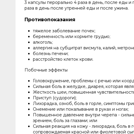
3 капсулы перорально 4 раза в день, после еды и 
раза в день после утренней еды и после ужина.
Противопоказания
тяжелое заболевание почек;
беременность или кормите грудью;
алкоголь;
аллергия на субцитрат висмута, калий, метро
болезнь печени;
расстройство клеток крови.
Побочные эффекты
Головокружение, проблемы с речью или коор
Сильная боль в желудке, диарея, которая явл
Жесткость шеи, повышенная чувствительность 
Приступ (судороги);
Лихорадка, озноб, боль в горле, симптомы гри
Онемение или покалывание в руках и ногах;
Повышенное давление внутри черепа - сильны
зрением, боль за глазами; или
Сильная реакция на кожу - лихорадка, боль в г
сопровождаемая красной или фиолетовой сыпь