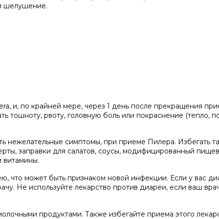
 и шелушение.
ra, и, по крайней мере, через 1 день после прекращения при
ть тошноту, рвоту, головную боль или покраснение (тепло, п
ь нежелательные симптомы, при приеме Пилера. Избегать т
ерты, заправки для салатов, соусы, модифицированный пище
и витамины.
ю, что может быть признаком новой инфекции. Если у вас ди
рачу. Не используйте лекарство против диареи, если ваш вра
молочными продуктами. Также избегайте приема этого лекарс