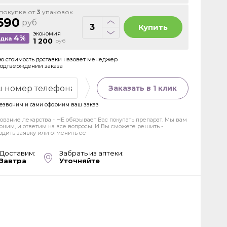
покупке от
3
упаковок
590
руб
Купить
экономия
4%
идка
1 200
руб
ю стоимость доставки назовет менеджер
подтверждении заказа
Заказать в 1 клик
езвоним и сами оформим ваш заказ
ование лекарства - НЕ обязывает Вас покупать препарат. Мы вам
оним, и ответим на все вопросы. И Вы сможете решить -
рдить заявку или отменить ее
Доставим:
Забрать из аптеки:
Завтра
Уточняйте