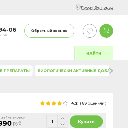
Россия
Белгород
-94-06
Обратный звонок
фонов
НАЙТИ
Е ПРЕПАРАТЫ
БИОЛОГИЧЕСКИ АКТИВНЫЕ ДОБАВКИ
4.2
(
89
оценили
)
 за 1 упаковку
Купить
990
руб