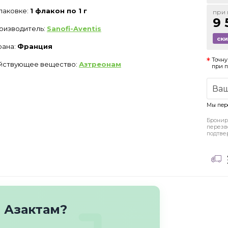
упаковке:
1 флакон по 1 г
при 
9 
оизводитель:
Sanofi-Aventis
ск
рана:
Франция
Точну
йствующее вещество:
Азтреонам
при 
Мы пер
Бронир
перезв
подтве
 Азактам?