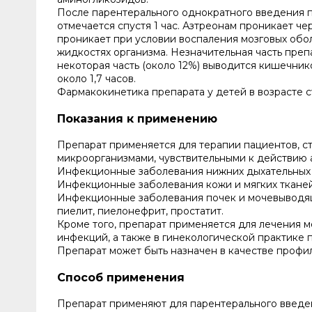
После парентерального однократного введения п
отмечается спустя 1 час. Азтреонам проникает ч
проникает при условии воспаления мозговых обол
жидкостях организма. Незначительная часть пре
некоторая часть (около 12%) выводится кишечни
около 1,7 часов.
Фармакокинетика препарата у детей в возрасте с
Показания к применению
Препарат применяется для терапии пациентов, 
микроорганизмами, чувствительными к действию а
Инфекционные заболевания нижних дыхательных п
Инфекционные заболевания кожи и мягких тканей
Инфекционные заболевания почек и мочевыводящи
пиелит, пиелонефрит, простатит.
Кроме того, препарат применяется для лечения м
инфекций, а также в гинекологической практике 
Препарат может быть назначен в качестве профи
Способ применения
Препарат применяют для парентерального введен