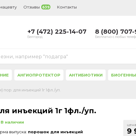
рмацевту
Отзывы
Контакты
639
+7 (472) 225-14-07
8 (800) 707
Белгород
Бесплатно с любых теле
лезни, например "подагра"
ЕНИЕ
АНГИОПРОТЕКТОР
АНТИБИОТИКИ
БИОГЕННЫ
 пор. для инъекций 1г 1фл./уп.
ля инъекций 1г 1фл./уп.
В наличии
цена
9 
рма выпуска:
порошок для инъекций