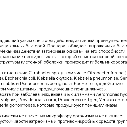
ладающий узким спектром действия, активный преимуществе
рицательных бактерий. Препарат обладает выраженным бак
Механизм действия азтреонама основан на его способности 
бразование пептидогликана, который является основой клет
структуры клеточной оболочки происходит гибель микроорга
тношении Citrobacter spp. (в том числе Citrobacter freundii)
 Escherichia coli, Klebsiella oxytoca, Klebsiella pneumoniae, Ser
s mirabilis и Pseudomonas aeruginosa. Кроме того, к действию
в том числе штаммы, продуцирующие пенициллиназы.
рата при заболеваниях, вызванных штаммами Aeromonas hydr
lgaris, Providencia stuartii, Providencia rettgeri, Yersinia entero
sseria gonorrhoeae, которые продуцируют пенициллиназы.
ктически не влияет на микрофлору организма и не вызывает
устойчивости азтреонама и противомикробных средств груп