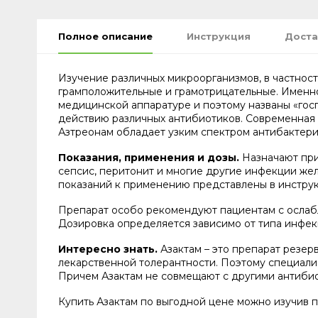
Полное описание
Инструкция
Доста
Изучение различных микроорганизмов, в частнос
грамположительные и грамотрицательные. Именно
медицинской аппаратуре и поэтому названы «гос
действию различных антибиотиков. Современная 
Азтреонам обладает узким спектром антибактери
Показания, применения и дозы.
Назначают при
сепсис, перитонит и многие другие инфекции жел
показаний к применению представлены в инструк
Препарат особо рекомендуют пациентам с ослаб
Дозировка определяется зависимо от типа инфекц
Интересно знать.
Азактам – это препарат резер
лекарственной толерантности. Поэтому специалис
Причем Азактам не совмещают с другими антиби
Купить Азактам по выгодной цене можно изучив 