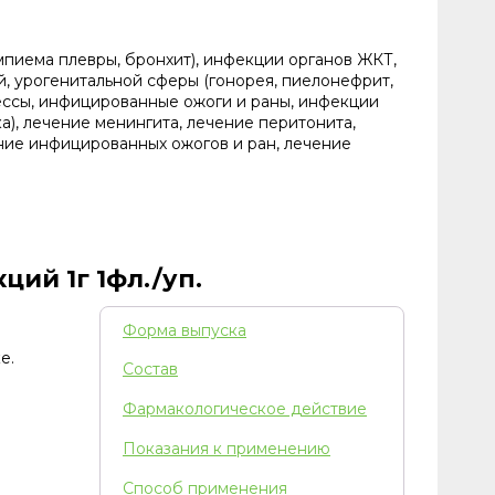
мпиема плевры, бронхит), инфекции органов ЖКТ,
й, урогенитальной сферы (гонорея, пиелонефрит,
цессы, инфицированные ожоги и раны, инфекции
), лечение менингита, лечение перитонита,
ние инфицированных ожогов и ран, лечение
ий 1г 1фл./уп.
Форма выпуска
е.
Состав
Фармакологическое действие
Показания к применению
Способ применения