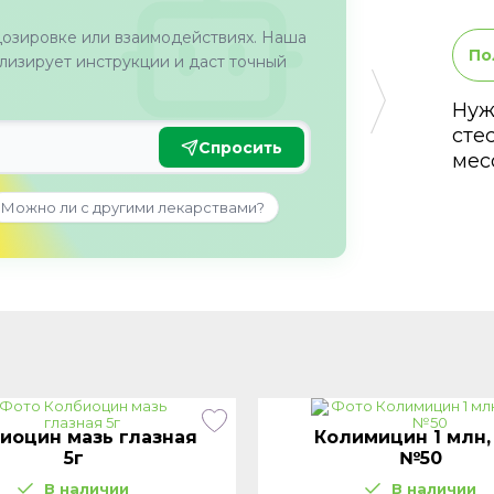
дозировке или взаимодействиях. Наша
По
изирует инструкции и даст точный
Нуж
сте
Спросить
мес
Можно ли с другими лекарствами?
иоцин мазь глазная
Колимицин 1 млн,
5г
№50
В наличии
В наличии