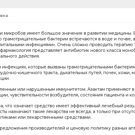
вка
ти микробов имеет большое значение в развитии медицины. 
 грамотрицательные бактерии встречаются в воде и почве, а
питальными инфекциями». Очень сложно проводить терапию т
фармакология представляет антибиотик нового класса моноб
ального действия.
 инфекциях, которые вызваны грамотрицательными бактериям
удочно-кишечного тракта, дыхательных путей, почек, кожи, м
ции.
ленным или нарушенным иммунитетом. Азактам применяют в
ии, чувствительности возбудителя, состояния пациента и к
ва, что означает средство имеет эффективный лечебный резу
ты назначают такие лекарства не всегда, а только при отсут
отиками или лекарственными средствами.
предложения производителей и ценовую политику разных апт