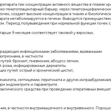
репарата пик концентрации активного вещества в плазме кр
ерез гематоплацентарный барьер, через гематоэнцефалическ
очек, создает высокие концентрации в тканях и биологичес
парата метаболизируется в печени. Выводится преимуществе
ком. Период полувыведения при нормальной функции почек с
тарше 9 месяцев соответствует таковой у взрослых.
страдающих инфекционными заболеваниями, вызванными
зтреонама, в частности:
утей: бронхит, пневмония, абсцесс легких.
: рожа, инфицированные дерматиты.
х путей: острый и хронический цистит,
енингита, септицемии, перитонита и других интраабдоминал
при эндометрите и параметрите.
лактического средства при проведении оперативных вмешате
ия, в частности внутримышечного и внутривенного. Порошо