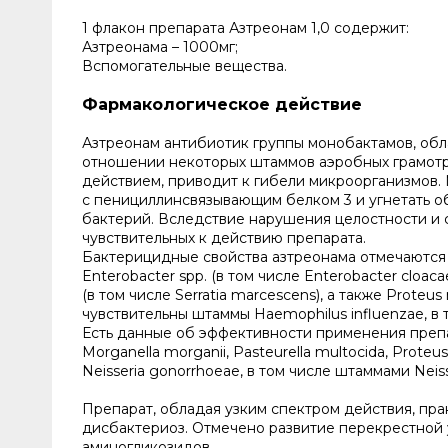
1 флакон препарата Азтреонам 1,0 содержит:
Азтреонама – 1000мг;
Вспомогательные вещества.
Фармакологическое действие
Азтреонам антибиотик группы монобактамов, об
отношении некоторых штаммов аэробных грамот
действием, приводит к гибели микроорганизмов. 
с пенициллинсвязывающим белком 3 и угнетать о
бактерий. Вследствие нарушения целостности и 
чувствительных к действию препарата.
Бактерицидные свойства азтреонама отмечаются в о
Enterobacter spp. (в том числе Enterobacter сloacae),
(в том числе Serratia marcescens), а также Proteu
чувствительны штаммы Haemophilus influenzae, 
Есть данные об эффективности применения препа
Morganella morganii, Pasteurella multocida, Proteus vu
Neisseria gonorrhoeae, в том числе штаммами Nei
Препарат, обладая узким спектром действия, пра
дисбактериоз. Отмечено развитие перекрестной 
аминогликозидов.