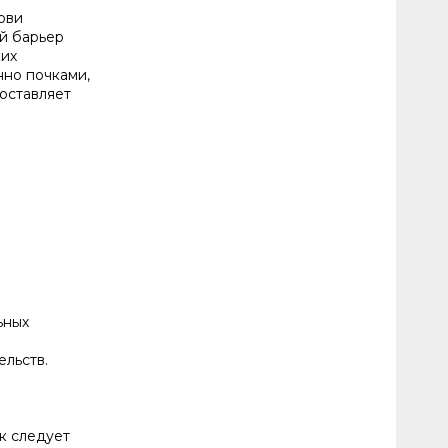
ови
ий барьер
ких
нно почками,
оставляет
ьных
льств.
к следует