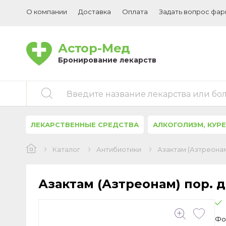
О компании
Доставка
Оплата
Задать вопрос фа
Астор-Мед
Бронирование лекарств
Введите название лекарства или бо
ЛЕКАРСТВЕННЫЕ СРЕДСТВА
АЛКОГОЛИЗМ, КУР
Каталог
Антибиотики
Азактам (Азтреонам)
Азактам (Азтреонам) пор. д
Фо