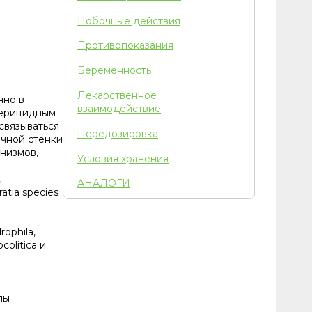
Побочные действия
Противопоказания
Беременность
Лекарственное
нно в
взаимодействие
терицидным
связываться
Передозировка
очной стенки
низмов,
Условия хранения
,
АНАЛОГИ
ratia species
ophila,
colitica и
пы