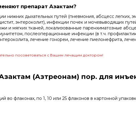
меняют препарат Азактам?
ции нижних дыхательных путей (пневмония, абсцесс легких, э
истит, энтероколит), инфекции почек и мочевыводящих путе
 кожи и мягких тканей, локализованные паренхиматозные абс
унитетом, послеоперационные инфекции (в т.ч. профилактика
энтероколита, лечение гонореи, лечение пиелонефрита, лече
тельно посоветоваться с Вашим лечащим доктором!
актам (Азтреонам) пор. для инъекц
 во флаконах, по 1, 10 или 25 флаконов в картонной упаковк