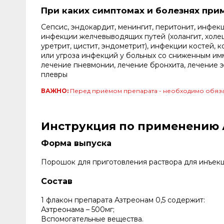
При каких симптомах и болезнях при
Сепсис, эндокардит, менингит, перитонит, инфек
инфекции желчевыводящих путей (холангит, холец
уретрит, цистит, эндометрит), инфекции костей,
или угроза инфекций у больных со сниженным имм
лечение пневмонии, лечение бронхита, лечение 
плевры
ВАЖНО:
Перед приёмом препарата - необходимо обяза
Инструкция по применению Аз
Форма выпуска
Порошок для приготовления раствора для инъекций
Состав
1 флакон препарата Азтреонам 0,5 содержит:
Азтреонама – 500мг;
Вспомогательные вещества.