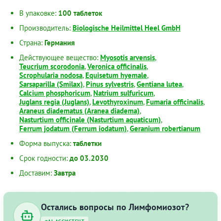
В упаковке:
100 таблеток
Производитель:
Biologische Heilmittel Heel GmbH
Страна:
Германия
Действующее вещество:
Myosotis arvensis
,
Teucrium scorodonia
,
Veronica officinalis
,
Scrophularia nodosa
,
Equisetum hyemale
,
Sarsaparilla (Smilax)
,
Pinus sylvestris
,
Gentiana lutea
,
Calсium phosphoricum
,
Natrium sulfuricum
,
Juglans regia (Juglans)
,
Levothyroxinum
,
Fumaria officinalis
,
Araneus diadematus (Aranea diadema)
,
Nasturtium officinale (Nasturtium aquaticum)
,
Ferrum jodatum (Ferrum iodatum)
,
Geranium robertianum
Форма выпуска:
таблетки
Срок годности:
до 03.2030
Доставим:
Завтра
Остались вопросы по Лимфомиозот?