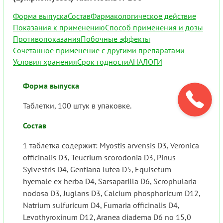
Форма выпуска
Состав
Фармакологическое действие
Показания к применению
Способ применения и дозы
Противопоказания
Побочные эффекты
Сочетанное применение с другими препаратами
Условия хранения
Срок годности
АНАЛОГИ
Форма выпуска
Таблетки, 100 штук в упаковке.
Состав
1 таблетка содержит: Myostis arvensis D3, Veronica
officinalis D3, Teucrium scorodonia D3, Pinus
Sylvestris D4, Gentiana lutea D5, Equisetum
hyemale ex herba D4, Sarsaparilla D6, Scrophularia
nodosa D3, Juglans D3, Calcium phosphoricum D12,
Natrium sulfuricum D4, Fumaria officinalis D4,
Levothyroxinum D12, Aranea diadema D6 no 15,0