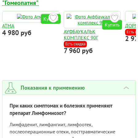
"Гомеопатия"
Купить
Купить
АТМА
ДОР
4 980 руб
АУФБАУКАЛЬК
Есть с
2 9
КОМПЛЕКС 90Г
Есть скидка
7 960 руб
Показания к применению
›
При каких симптомах и болезнях применяют
препарат Лимфомиозот?
Лимфаденит, лимфангиит, лимфоотек,
послеоперационные отеки, посттравматические