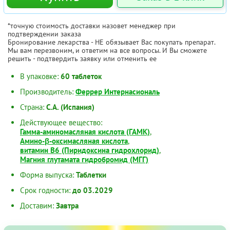
*точную стоимость доставки назовет менеджер при
подтверждении заказа
Бронирование лекарства - НЕ обязывает Вас покупать препарат.
Мы вам перезвоним, и ответим на все вопросы. И Вы сможете
решить - подтвердить заявку или отменить ее
В упаковке:
60 таблеток
Производитель:
Феррер Интернасиональ
Страна:
С.А. (Испания)
Действующее вещество:
Гамма-аминомасляная кислота (ГАМК)
,
Амино-β-оксимасляная кислота
,
витамин В6 (Пиридоксина гидрохлорид)
,
Магния глутамата гидробромид (МГГ)
Форма выпуска:
Таблетки
Срок годности:
до 03.2029
Доставим:
Завтра