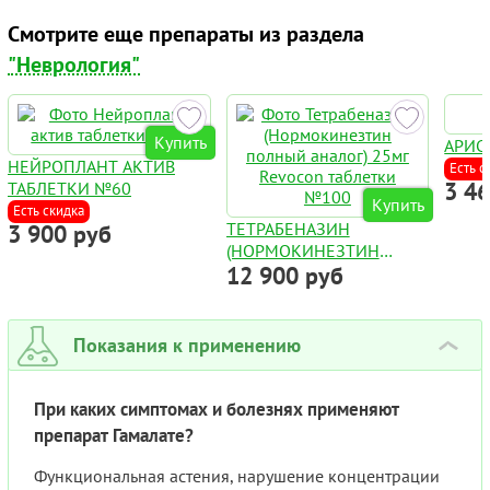
Смотрите еще препараты из раздела
"Неврология"
Купить
АРИС
НЕЙРОПЛАНТ АКТИВ
Есть с
3 4
ТАБЛЕТКИ №60
Купить
Есть скидка
ТЕТРАБЕНАЗИН
3 900 руб
(НОРМОКИНЕЗТИН
12 900 руб
ПОЛНЫЙ АНАЛОГ) 25МГ
REVOCON ТАБЛЕТКИ
№100
Показания к применению
›
При каких симптомах и болезнях применяют
препарат Гамалате?
Функциональная астения, нарушение концентрации