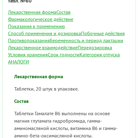
табл. №60
Лекарственная форма
Состав
Фармакологическое действие
Показания к применению
Способ применения и дозировка
Побочные действия
Противопоказания
Беременность и период лактации
Лекарственное взаимодействие
Передозировка
Условия хранения
Срок годности
Категория отпуска
АНАЛОГИ
Лекарственная форма
Таблетки, 20 штук в упаковке.
Состав
Таблетки Гамалате В6 выполнены на основе
магния глутамата гидробромида, гамма-
аминомасляной кислоты, витамина В6 и гамма-
амино-бета-оксимасляной кислоты.