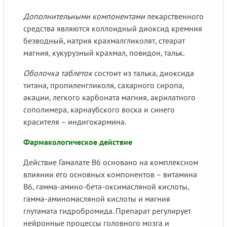
Дополнительными компонентами
лекарственного
средства являются коллоидный диоксид кремния
безводный, натрия крахмалгликолят, стеарат
магния, кукурузный крахмал, повидон, тальк.
Оболочка таблеток
состоит из талька, диоксида
титана, пропиленгликоля, сахарного сиропа,
акации, легкого карбоната магния, акрилатного
сополимера, карнаубского воска и синего
красителя – индигокармина.
Фармакологическое действие
Действие Гамалате В6 основано на комплексном
влиянии его основных компонентов – витамина
В6, гамма-амино-бета-оксимасляной кислоты,
гамма-аминомасляной кислоты и магния
глутамата гидробромида. Препарат регулирует
нейронные процессы головного мозга и