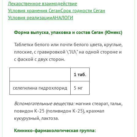
Лекарственное взаимодействие
Условия хранения Сеган
Срок годности Сеган
Условия реализации
АНАЛОГИ
Форма выпуска, упаковка и состав Сеган (Юмекс)
Таблетки белого или почти белого цвета, круглые,
плоские, с гравировкой \"JU\" на одной стороне и
с фаской с двух сторон.
1 таб.
селегилина гидрохлорид
5 мг
Вспомогательные вещества:
магния стеарат, тальк,
повидон К-25 (поливидон К-25), крахмал
кукурузный, лактоза.
Клинико-фармакологическая группа: