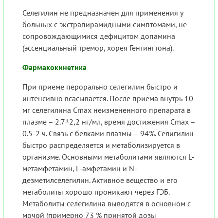
Селегилин не предназначен для применения у
больных с экстрапирамидными симптомами, не
сопровождающимися дефицитом допамина
(эссенциальный тремор, хорея Гентингтона).
Фармакокинетика
При приеме перорально селегилин быстро и
интенсивно всасывается. После приема внутрь 10
мг селегилина Cmax неизмененного препарата в
плазме – 2.7±2,2 нг/мл, время достижения Cmax –
0.5-2 ч. Связь с белками плазмы – 94%. Селигилин
быстро распределяется и метаболизируется в
организме. Основными метаболитами являются L-
метамфетамин, L-амфетамин и N-
дезметилселегилин. Активное вещество и его
метаболиты хорошо проникают через ГЭБ.
Метаболиты селегилина выводятся в основном с
мочой (примерно 73 % принятой дозы