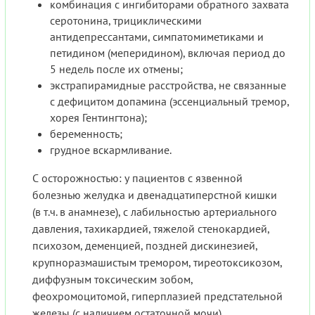
комбинация с ингибиторами обратного захвата
серотонина, трициклическими
антидепрессантами, симпатомиметиками и
петидином (меперидином), включая период до
5 недель после их отмены;
экстрапирамидные расстройства, не связанные
с дефицитом допамина (эссенциальный тремор,
хорея Гентингтона);
беременность;
грудное вскармливание.
С осторожностью: у пациентов с язвенной
болезнью желудка и двенадцатиперстной кишки
(в т.ч. в анамнезе), с лабильностью артериального
давления, тахикардией, тяжелой стенокардией,
психозом, деменцией, поздней дискинезией,
крупноразмашистым тремором, тиреотоксикозом,
диффузным токсическим зобом,
феохромоцитомой, гиперплазией предстательной
железы (с наличием остаточной мочи),