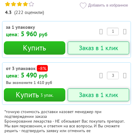
Добавить в избранное
4.3
(
222
оценили
)
за 1 упаковку
5 960
цена:
руб
Купить
Заказ в 1 клик
от 3 упаковок
-8%
5 490
цена:
руб
Вы экономите
1 410
руб
Купить
Заказ в 1 клик
3
упак.
*точную стоимость доставки назовет менеджер при
подтверждении заказа
Бронирование лекарства - НЕ обязывает Вас покупать препарат.
Мы вам перезвоним, и ответим на все вопросы. И Вы сможете
решить - подтвердить заявку или отменить ее