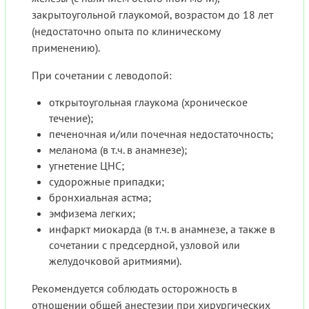
закрытоугольной глаукомой, возрастом до 18 лет
(недостаточно опыта по клиническому
применению).
При сочетании с леводопой:
открытоугольная глаукома (хроническое
течение);
печеночная и/или почечная недостаточность;
меланома (в т.ч. в анамнезе);
угнетение ЦНС;
судорожные припадки;
бронхиальная астма;
эмфизема легких;
инфаркт миокарда (в т.ч. в анамнезе, а также в
сочетании с предсердной, узловой или
желудочковой аритмиями).
Рекомендуется соблюдать осторожность в
отношении общей анестезии при хирургических