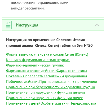
после лечения тетрациклиновыми
антидепрессантами.
Инструкция
›
Инструкция по применению Селеком Италия
(полный аналог Юмекс, Сеган) таблетки 5мг №50
Форма выпуска, упаковка и состав Сеган (Юмекс)
Клинико-фармакологическая группа:
Фармако-терапевтическая группа:
Фармакологическое действие
Фармакокинетика
Показания препарата Сеган
Режим дозирования
Побочное действие
Противопоказания к применению
Применение при беременности и кормлении грудью
Применение при нарушениях функции печени
Применение при нарушениях функции почек
Применение у детей
Особые указания
Передозировка