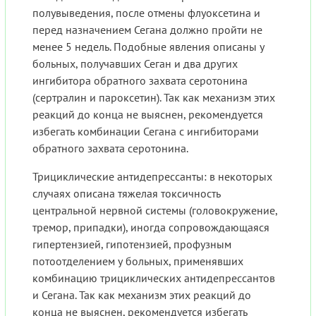
полувыведения, после отмены флуоксетина и
перед назначением Сегана должно пройти не
менее 5 недель. Подобные явления описаны у
больных, получавших Сеган и два других
ингибитора обратного захвата серотонина
(сертралин и пароксетин). Так как механизм этих
реакций до конца не выяснен, рекомендуется
избегать комбинации Сегана с ингибиторами
обратного захвата серотонина.
Трициклические антидепрессанты: в некоторых
случаях описана тяжелая токсичность
центральной нервной системы (головокружение,
тремор, припадки), иногда сопровождающаяся
гипертензией, гипотензией, профузным
потоотделением у больных, применявших
комбинацию трициклических антидепрессантов
и Сегана. Так как механизм этих реакций до
конца не выяснен, рекомендуется избегать