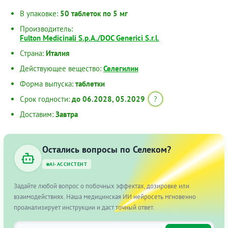
В упаковке:
50 таблеток по 5 мг
Производитель:
Fulton Medicinali S.p.A./DOC Generici S.r.l.
Страна:
Италия
Действующее вещество:
Селегилин
Форма выпуска:
таблетки
Срок годности:
до 06.2028, 05.2029
?
Доставим:
Завтра
Остались вопросы по Селеком?
AI-АССИСТЕНТ
Задайте любой вопрос о побочных эффектах, дозировке или
взаимодействиях. Наша медицинская ИИ нейросеть мгновенно
проанализирует инструкции и даст точный ответ.