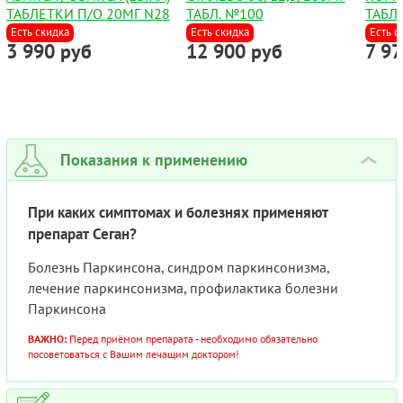
ТАБЛЕТКИ П/О 20МГ N28
ТАБЛ. №100
ТАБЛ
Есть скидка
Есть скидка
Есть с
3 990 руб
12 900 руб
7 9
Показания к применению
›
При каких симптомах и болезнях применяют
препарат Сеган?
Болезнь Паркинсона, синдром паркинсонизма,
лечение паркинсонизма, профилактика болезни
Паркинсона
ВАЖНО:
Перед приёмом препарата - необходимо обязательно
посоветоваться с Вашим лечащим доктором!