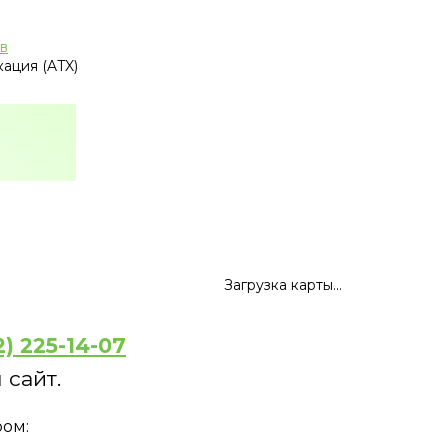
в
ация (ATX)
Загрузка карты...
2) 225-14-07
 сайт.
ром: