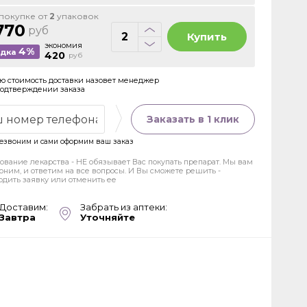
покупке от
2
упаковок
770
руб
Купить
экономия
4%
идка
420
руб
ю стоимость доставки назовет менеджер
подтверждении заказа
Заказать в 1 клик
езвоним и сами оформим ваш заказ
ование лекарства - НЕ обязывает Вас покупать препарат. Мы вам
оним, и ответим на все вопросы. И Вы сможете решить -
рдить заявку или отменить ее
Доставим:
Забрать из аптеки:
Завтра
Уточняйте