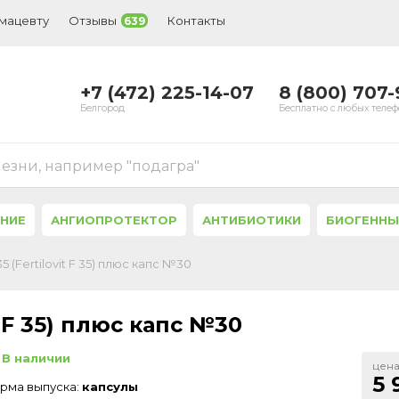
рмацевту
Отзывы
Контакты
639
+7 (472) 225-14-07
8 (800) 707
Белгород
Бесплатно с любых теле
лезни, например "подагра"
ЕНИЕ
АНГИОПРОТЕКТОР
АНТИБИОТИКИ
БИОГЕННЫ
 (Fertilovit F 35) плюс капс №30
 F 35) плюс капс №30
В наличии
цена
5 
рма выпуска:
капсулы