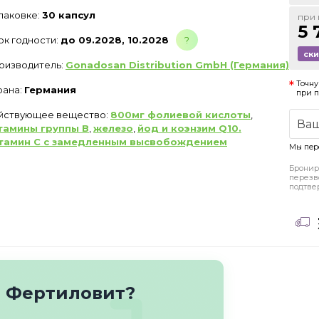
упаковке:
30 капсул
при 
5 
ок годности:
до 09.2028, 10.2028
?
ск
оизводитель:
Gonadosan Distribution GmbH (Германия)
Точну
рана:
Германия
при 
йствующее вещество:
800мг фолиевой кислоты
,
тамины группы В
,
железо
,
йод и коэнзим Q10.
тамин С с замедленным высвобождением
Мы пер
Бронир
перезв
подтве
о Фертиловит?