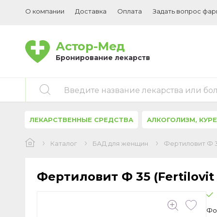
О компании
Доставка
Оплата
Задать вопрос фа
Астор-Мед
Бронирование лекарств
Введите название лекарства или бо
ЛЕКАРСТВЕННЫЕ СРЕДСТВА
АЛКОГОЛИЗМ, КУР
Каталог
БАД для женщин
Фертиловит Ф 35
Фертиловит Ф 35 (Fertilovit
Фо