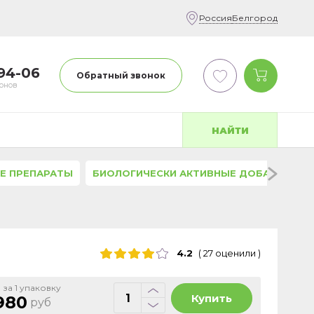
Россия
Белгород
-94-06
Обратный звонок
фонов
НАЙТИ
Е ПРЕПАРАТЫ
БИОЛОГИЧЕСКИ АКТИВНЫЕ ДОБАВКИ
4.2
(
27
оценили
)
 за 1 упаковку
Купить
980
руб