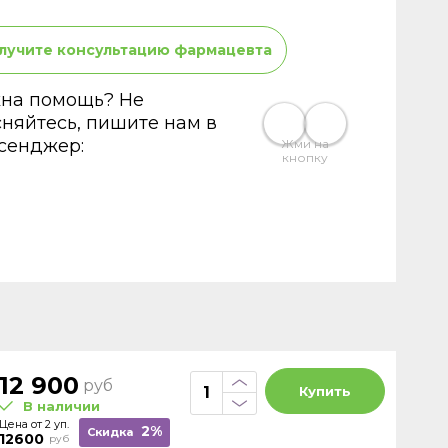
лучите консультацию фармацевта
на помощь? Не
сняйтесь, пишите нам в
сенджер:
Жми на
кнопку
12 900
руб
Купить
В наличии
Цена от 2 уп.
2%
Скидка
12600
руб