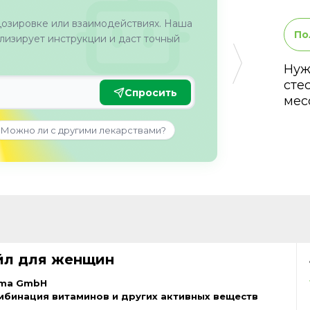
дозировке или взаимодействиях. Наша
По
изирует инструкции и даст точный
Нуж
сте
Спросить
мес
Можно ли с другими лекарствами?
йл для женщин
rma GmbH
мбинация витаминов и других активных веществ