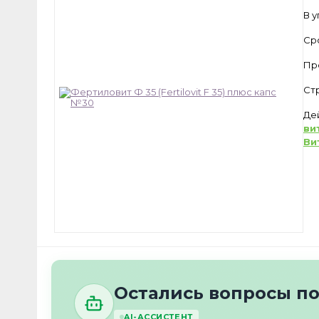
В 
Ср
Пр
Ст
Де
ви
Ви
Остались вопросы п
AI-АССИСТЕНТ