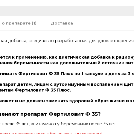
 о препарате (1)
Доставка
ная добавка, специально разработанная для удовлетворения
ется к применению, как диетическая добавка к рацион
ания беременности как дополнительный источник вит
мать Фертиловит Ф 35 Плюс по 1 капсуле в день за 3 
епарат детям, лицам с аутоиммунным воспалением щит
ентам Фертиловит Ф 35 Плюс.
может и не должен заменять здоровый образ жизни и 
меняют препарат Фертиловит Ф 35?
осле 35 лет, авитаминоз у беременных после 35 лет
тельно посоветоваться с Вашим лечащим доктором!