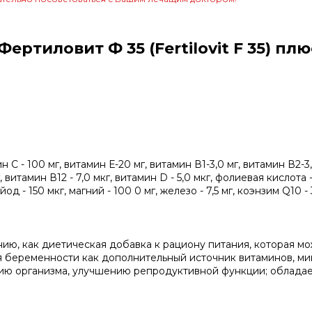
ртиловит Ф 35 (Fertilovit F 35) пл
С - 100 мг, витамин Е-20 мг, витамин В1-3,0 мг, витамин В2-3,
, витамин В12 - 7,0 мкг, витамин D - 5,0 мкг, фолиевая кислота 
 йод - 150 мкг, магний - 100 0 мг, железо - 7,5 мг, коэнзим Q10 - 
ию, как диетическая добавка к рациону питания, которая мо
 беременности как дополнительный источник витаминов, ми
ию организма, улучшению репродуктивной функции; облада