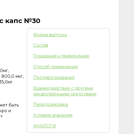
юс капс №30
Форма выпуска
Состав
Показания к применению
Способ применения
0мг,
- 800,0 мкг,
Противопоказания
35,0мг.
Взаимодействие с другими
лекарственными средствами
Передозировка
жет быть
кро и
Условия хранения
ет
АНАЛОГИ