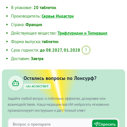
В упаковке:
20 таблеток
Производитель:
Сервье Индастри
Страна:
Франция
Действующее вещество:
Трифлуридин и Типирацил
Форма выпуска:
таблетки
Срок годности:
до 08.2027, 01.2028
?
Доставим:
Завтра
Остались вопросы по Лонсурф?
AI-АССИСТЕНТ
Задайте любой вопрос о побочных эффектах, дозировке или
взаимодействиях. Наша медицинская ИИ нейросеть мгновенно
проанализирует инструкции и даст точный ответ.
Спросить