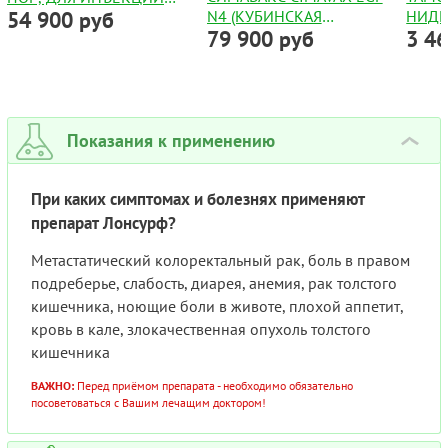
54 900 руб
N4 (КУБИНСКАЯ
НИДЕ
100МГ
79 900 руб
3 4
ВАКЦИНА ОТ РАКА
№30
ЛЕГКИХ)
Показания к применению
›
При каких симптомах и болезнях применяют
препарат Лонсурф?
Метастатический колоректальный рак, боль в правом
подреберье, слабость, диарея, анемия, рак толстого
кишечника, ноющие боли в животе, плохой аппетит,
кровь в кале, злокачественная опухоль толстого
кишечника
ВАЖНО:
Перед приёмом препарата - необходимо обязательно
посоветоваться с Вашим лечащим доктором!