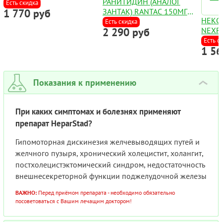
РАНИТИДИН (АНАЛОГ
Есть скидка
1 770 руб
ЗАНТАК) RANTAC 150МГ
НЕКС
ТАБ. БЛИСТЕР №30
Есть скидка
2 290 руб
NEXF
(ЭЗО
Есть с
1 5
:: А
УКОЛ
ФЛАК
Показания к применению
›
При каких симптомах и болезнях применяют
препарат HeparStad?
Гипомоторная дискинезия желчевыводящих путей и
желчного пузыря, хронический холецистит, холангит,
постхолецистэктомический синдром, недостаточность
внешнесекреторной функции поджелудочной железы
ВАЖНО:
Перед приёмом препарата - необходимо обязательно
посоветоваться с Вашим лечащим доктором!