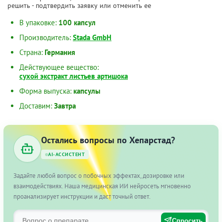
решить - подтвердить заявку или отменить ее
В упаковке:
100 капсул
Производитель:
Stada GmbH
Страна:
Германия
Действующее вещество:
сухой экстракт листьев артишока
Форма выпуска:
капсулы
Доставим:
Завтра
Остались вопросы по Хепарстад?
AI-АССИСТЕНТ
Задайте любой вопрос о побочных эффектах, дозировке или
взаимодействиях. Наша медицинская ИИ нейросеть мгновенно
проанализирует инструкции и даст точный ответ.
Спросить