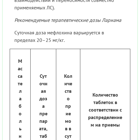
взаимодействий и переносимости совместно
применяемых ЛС).
Рекомендуемые терапевтические дозы Лариама
Суточная доза мефлохина варьируется в
пределах 20–25 мг/кг.
М
ас
са
Сут
Кол
те
очн
иче
л
ая
ств
Количество
а
доз
о
таблеток в
б
а
пр
соответствии с
о
пре
ие
распределение
л
пар
мо
м на приемы
ь
ата,
в в
н
таб
сут