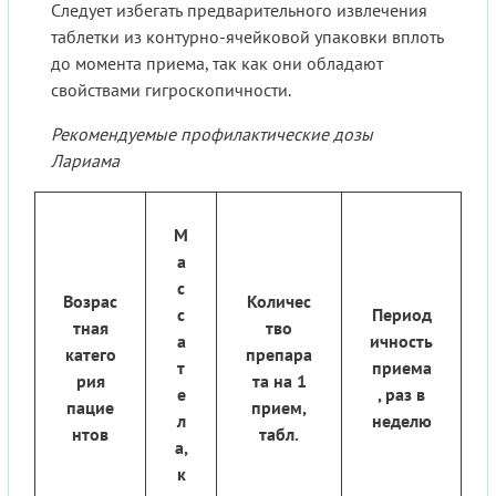
Следует избегать предварительного извлечения
таблетки из контурно-ячейковой упаковки вплоть
до момента приема, так как они обладают
свойствами гигроскопичности.
Рекомендуемые профилактические дозы
Лариама
М
а
с
Возрас
Количес
с
Период
тная
тво
а
ичность
катего
препара
т
приема
рия
та на 1
е
, раз в
пацие
прием,
л
неделю
нтов
табл.
а,
к