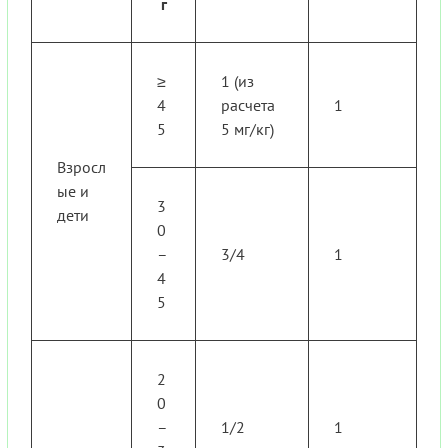
г
≥
1 (из
4
расчета
1
5
5 мг/кг)
Взросл
ые и
3
дети
0
–
3/4
1
4
5
2
0
–
1/2
1