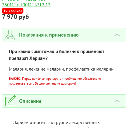
250МГ + 100МГ №12 12
ТАБЛЕТОК
Есть скидка
7 970 руб
Показания к применению
›
При каких симптомах и болезнях применяют
препарат Лариам?
Малярия, лечение малярии, профилактика малярии
ВАЖНО:
Перед приёмом препарата - необходимо обязательно
посоветоваться с Вашим лечащим доктором!
Описание
›
Лариам относится к группе лекарственных