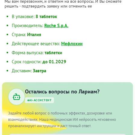
Мы вам перезвоним, и ответим на все вопросы. И Вы сможете
решить - подтвердить заявку или отменить ее
В упаковке:
8 таблеток
Производитель:
Roche S.p.A.
Страна:
Италия
Действующее вещество:
Мефлохин
Форма выпуска:
таблетки
Срок годности:
до 01.2029
Доставим:
Завтра
Остались вопросы по Лариам?
AI-АССИСТЕНТ
Задайте любой вопрос о побочных эффектах, дозировке или
взаимодействиях. Наша медицинская ИИ нейросеть мгновенно
проанализирует инструкции и даст точный ответ.