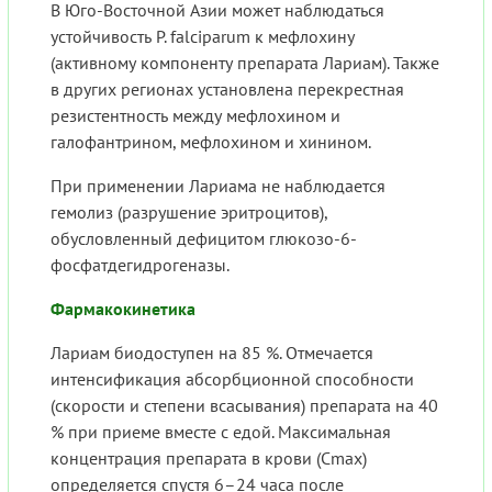
В Юго-Восточной Азии может наблюдаться
устойчивость P. falciparum к мефлохину
(активному компоненту препарата Лариам). Также
в других регионах установлена перекрестная
резистентность между мефлохином и
галофантрином, мефлохином и хинином.
При применении Лариама не наблюдается
гемолиз (разрушение эритроцитов),
обусловленный дефицитом глюкозо-6-
фосфатдегидрогеназы.
Фармакокинетика
Лариам биодоступен на 85 %. Отмечается
интенсификация абсорбционной способности
(скорости и степени всасывания) препарата на 40
% при приеме вместе с едой. Максимальная
концентрация препарата в крови (Cmax)
определяется спустя 6–24 часа после