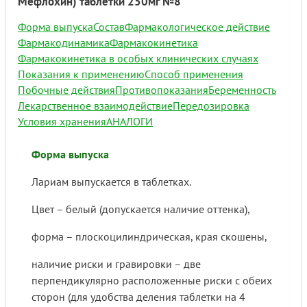
Мефлохин) таблетки 250мг №8
Форма выпуска
Состав
Фармакологическое действие
Фармакодинамика
Фармакокинетика
Фармакокинетика в особых клинических случаях
Показания к применению
Способ применения
Побочные действия
Противопоказания
Беременность
Лекарственное взаимодействие
Передозировка
Условия хранения
АНАЛОГИ
Форма выпуска
Лариам выпускается в таблетках.
Цвет – белый (допускается наличие оттенка),
форма – плоскоцилиндрическая, края скошены,
наличие риски и гравировки – две
перпендикулярно расположенные риски с обеих
сторон (для удобства деления таблетки на 4