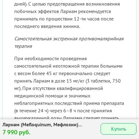
дней). С целью предотвращения возникновения
побочных эффектов Лариам рекомендуется
принимать по прошествии 12-ти часов после
последнего введения хинина.
Самостоятельная экстренная противомалярийная
терапия
При необходимости проведения
самостоятельной неотложной терапии больными
с весом более 45 кг первоначально следует
принять Лариам в дозе 15 мг/кг (3 таблетки, 750
мг). При отсутствии квалифицированной
медицинской помощи и значимых
неблагоприятных последствий приема препарата
(в течение 24 ч) через 6–8 ч после принятия
вышеуказанной дозы Лариама следует принять
Лариам (Mefloquinum, Мефлохин)
еще 500 мг (2 таблетки).
Купить
таблетки 250мг №8
7 990 руб.
Если масса тела пациента превышает 60 кг,