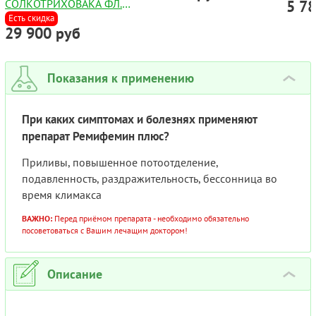
СОЛКОТРИХОВАКА ФЛ.
5 7
0,5МЛ №3 (3 АМПУЛЫ)
Есть скидка
29 900 руб
Показания к применению
›
При каких симптомах и болезнях применяют
препарат Ремифемин плюс?
Приливы, повышенное потоотделение,
подавленность, раздражительность, бессонница во
время климакса
ВАЖНО:
Перед приёмом препарата - необходимо обязательно
посоветоваться с Вашим лечащим доктором!
Описание
›