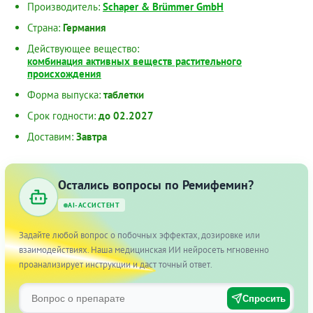
Производитель:
Schaper & Brümmer GmbH
Страна:
Германия
Действующее вещество:
комбинация активных веществ растительного
происхождения
Форма выпуска:
таблетки
Срок годности:
до 02.2027
Доставим:
Завтра
Остались вопросы по Ремифемин?
AI-АССИСТЕНТ
Задайте любой вопрос о побочных эффектах, дозировке или
взаимодействиях. Наша медицинская ИИ нейросеть мгновенно
проанализирует инструкции и даст точный ответ.
Спросить