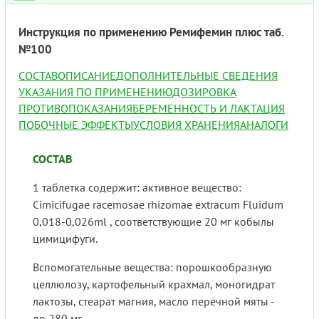
Инструкция по применению Ремифемин плюс таб.
№100
СОСТАВ
ОПИСАНИЕ
ДОПОЛНИТЕЛЬНЫЕ СВЕДЕНИЯ
УКАЗАНИЯ ПО ПРИМЕНЕНИЮ
ДОЗИРОВКА
ПРОТИВОПОКАЗАНИЯ
БЕРЕМЕННОСТЬ И ЛАКТАЦИЯ
ПОБОЧНЫЕ ЭФФЕКТЫ
УСЛОВИЯ ХРАНЕНИЯ
АНАЛОГИ
СОСТАВ
1 таблетка содержит: активное вещество:
Cimicifugae racemosae rhizomae extracum Fluidum
0,018-0,026ml , соответствующие 20 мг кобылы
цимицифуги.
Вспомогательные вещества: порошкообразную
целлюлозу, картофельный крахмал, моногидрат
лактозы, стеарат магния, масло перечной мяты -
до 280 мг.