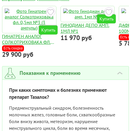
Купить
ГИНОДИАН ДЕПО АМП.
ДАФН
Купить
1МЛ №1
100М
ГИНАТРЕН АНАЛОГ
11 970 руб
Есть с
СОЛКОТРИХОВАКА ФЛ.
5 7
0,5МЛ №3 (3 АМПУЛЫ)
Есть скидка
29 900 руб
Показания к применению
›
При каких симптомах и болезнях применяют
препарат Тазалок?
Предменструальный синдром, болезненность
молочных желез, головные боли, схваткообразные
боли внизу живота, метеоризм, нарушение
менструального цикла, боли во время месячных,