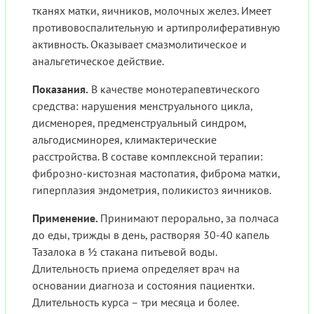
тканях матки, яичников, молочных желез. Имеет
противовоспалительную и артипролиферативную
активность. Оказывает смазмолитическое и
анальгетическое действие.
Показания.
В качестве монотерапевтического
средства: нарушения менструального цикла,
дисменорея, предменструальный синдром,
альгодисминорея, климактерические
расстройства. В составе комплексной терапии:
фиброзно-кистозная мастопатия, фиброма матки,
гиперплазия эндометрия, поликистоз яичников.
Применение.
Принимают перорально, за полчаса
до еды, трижды в день, растворяя 30-40 капель
Тазалока в ½ стакана питьевой воды.
Длительность приема определяет врач на
основании диагноза и состояния пациентки.
Длительность курса – три месяца и более.