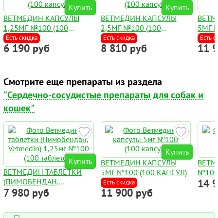
Купить
Купить
ВЕТМЕДИН КАПСУЛЫ
ВЕТМЕДИН КАПСУЛЫ
ВЕТМ
1,25МГ №100 (100
2,5МГ №100 (100
5МГ 
КАПСУЛ)
КАПСУЛ)
Есть скидка
Есть скидка
Есть с
6 190 руб
8 810 руб
11 
Смотрите еще препараты из раздела
"Сердечно-сосудистые препараты для собак и
кошек"
Купить
Купить
ВЕТМЕДИН КАПСУЛЫ
ВЕТМ
ВЕТМЕДИН ТАБЛЕТКИ
5МГ №100 (100 КАПСУЛ)
№100
(ПИМОБЕНДАН,
14 
Есть скидка
7 980 руб
11 900 руб
VETMEDIN) 1,25МГ №100
(100 ТАБЛЕТОК)