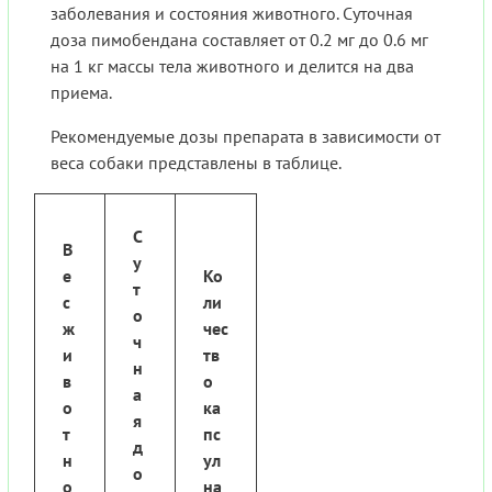
заболевания и состояния животного. Суточная
доза пимобендана составляет от 0.2 мг до 0.6 мг
на 1 кг массы тела животного и делится на два
приема.
Рекомендуемые дозы препарата в зависимости от
веса собаки представлены в таблице.
С
В
у
е
Ко
т
с
ли
о
ж
чес
ч
и
тв
н
в
о
а
о
ка
я
т
пс
д
н
ул
о
о
на