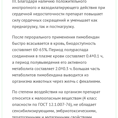
III. Благодаря наличию положительного
инотропного и вазодилатирующего действия при
сердечной недостаточности препарат повышает
силу сердечных сокращений и уменьшает как
преднагрузку, так и постнагрузку.
После перорального применения пимобендан
быстро всасывается в кровь, биодоступность
составляет 60-63%. Период полураспада
соединения в плазме крови составляет 0.4±0.1 ч,
а период полувыведения его активного
метаболита составляет 2.0±0.3 ч. Большая часть
метаболитов пимобендана выводится из
организма животных через желчь с фекалиями.
По степени воздействия на организм препарат
относится к малоопасным веществам (4 класс
опасности по ГОСТ 12.1.007-76), не обладает
сенсибилизирующими, эмбриотоксическими,
тератогенными и мутагенными свойствами.