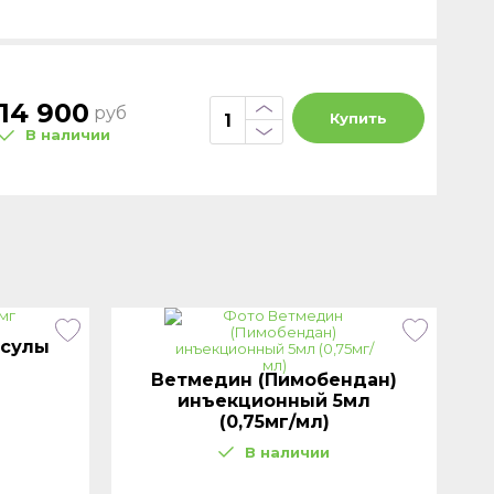
14 900
руб
Купить
В наличии
псулы
Ветмедин (Пимобендан)
инъекционный 5мл
(0,75мг/мл)
В наличии