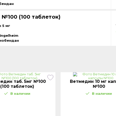
бендан
 №100 (100 таблеток)
 5 мг
Ingelheim
мобендан
един таб. 5мг №100
Ветмедин 10 мг ка
(100 таблеток)
№100
В наличии
В наличии