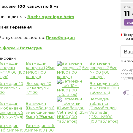
упаковке:
100 капсул по 5 мг
при 
11
оизводитель:
Boehringer Ingelheim
ск
рана:
Германия
Точну
йствующее вещество:
Пимобендан
при 
е формы Ветмедин
зировки:
Мы пер
Ветмедин
Ветмедин
капсулы 1,25мг
капсулы 2,5мг
Бронир
№100 (100
№100 (100
перезв
капсул)
капсул)
подтве
Ветмедин 10
Ветмедин таб.
мг капсулы
10мг №100 (100
№100
таблеток)
Ветмедин
Ветмедин
таблетки
(Пимобендан)
(Пимобендан,
инъекционный
Vetmedin)
5мл (0,75мг/мл)
1,25мг №100
(100 таблеток)
Ветмедин таб.
5мг №100 (100