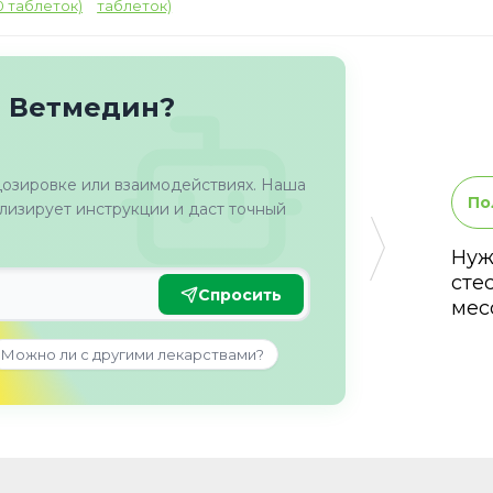
таблеток)
о Ветмедин?
дозировке или взаимодействиях. Наша
По
изирует инструкции и даст точный
Нуж
сте
Спросить
мес
Можно ли с другими лекарствами?