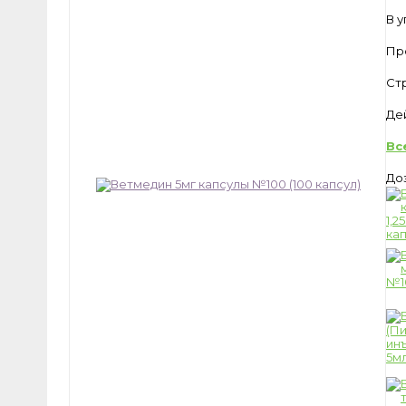
В 
Пр
Ст
Де
Вс
До