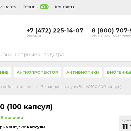
рмацевту
Отзывы
Контакты
639
+7 (472) 225-14-07
8 (800) 707
Белгород
Бесплатно с любых теле
лезни, например "подагра"
ЕНИЕ
АНГИОПРОТЕКТОР
АНТИБИОТИКИ
БИОГЕННЫ
 собак и кошек
Ветмедин капсулы 5мг №100 (100 капсул)
 (100 капсул)
В наличии
цена
11
рма выпуска:
капсулы