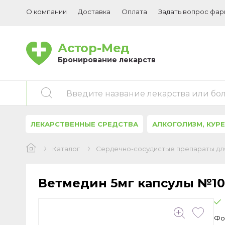
О компании
Доставка
Оплата
Задать вопрос фа
Астор-Мед
Бронирование лекарств
Введите название лекарства или бо
ЛЕКАРСТВЕННЫЕ СРЕДСТВА
АЛКОГОЛИЗМ, КУР
Каталог
Сердечно-сосудистые препараты для
Ветмедин 5мг
капсулы №100
Фо