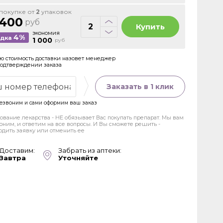
покупке от
2
упаковок
 400
руб
Купить
экономия
4%
идка
1 000
руб
ю стоимость доставки назовет менеджер
подтверждении заказа
Заказать в 1 клик
езвоним и сами оформим ваш заказ
ование лекарства - НЕ обязывает Вас покупать препарат. Мы вам
оним, и ответим на все вопросы. И Вы сможете решить -
рдить заявку или отменить ее
Доставим:
Забрать из аптеки:
Завтра
Уточняйте