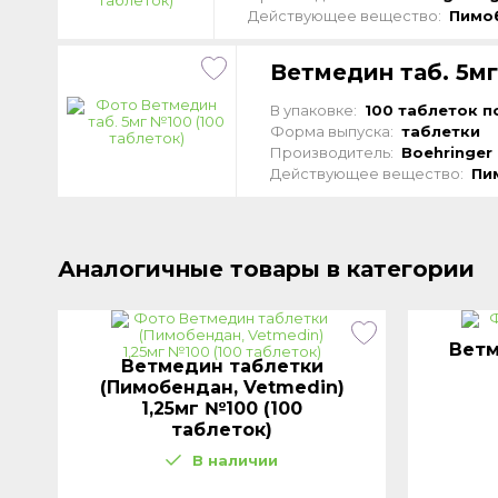
Действующее вещество:
Пимо
Ветмедин таб. 5мг
В упаковке:
100 таблеток по
Форма выпуска:
таблетки
Производитель:
Boehringer 
Действующее вещество:
Пи
Аналогичные товары в категории
Ветм
Ветмедин таблетки
(Пимобендан, Vetmedin)
1,25мг №100 (100
таблеток)
В наличии