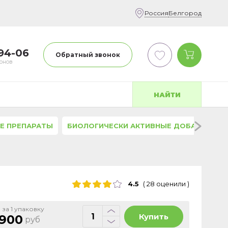
Россия
Белгород
-94-06
Обратный звонок
фонов
НАЙТИ
Е ПРЕПАРАТЫ
БИОЛОГИЧЕСКИ АКТИВНЫЕ ДОБАВКИ
4.5
(
28
оценили
)
 за 1 упаковку
Купить
 900
руб