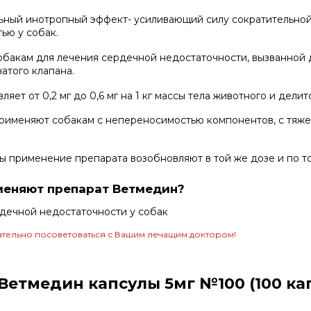
ьный инотропный эффект- усиливающий силу сократительной
ью у собак.
обакам для лечения сердечной недостаточности, вызванной
атого клапана.
ет от 0,2 мг до 0,6 мг на 1 кг массы тела животного и делит
применяют собакам с непереносимостью компонентов, с тяже
ы применение препарата возобновляют в той же дозе и по то
меняют препарат Ветмедин?
рдечной недостаточности у собак
тельно посоветоваться с Вашим лечащим доктором!
етмедин капсулы 5мг №100 (100 ка