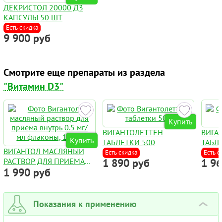
ДЕКРИСТОЛ 20000 Д3
КАПСУЛЫ 50 ШТ
Есть скидка
9 900 руб
Смотрите еще препараты из раздела
"Витамин D3"
Купить
ВИГАНТОЛЕТТЕН
ВИГА
Купить
ТАБЛЕТКИ 500
ТАБЛ
ВИГАНТОЛ МАСЛЯНЫЙ
Есть скидка
Есть с
РАСТВОР ДЛЯ ПРИЕМА
1 890 руб
1 9
1 990 руб
ВНУТРЬ 0.5 МГ/МЛ
ФЛАКОНЫ, 10 МЛ
Показания к применению
›