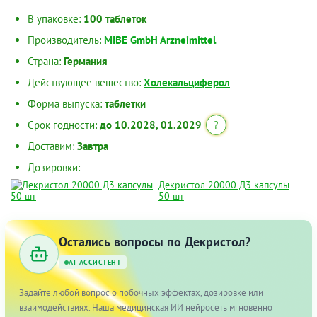
В упаковке:
100 таблеток
Производитель:
MIBE GmbH Arzneimittel
Страна:
Германия
Действующее вещество:
Холекальциферол
Форма выпуска:
таблетки
Срок годности:
до 10.2028, 01.2029
?
Доставим:
Завтра
Дозировки:
Декристол 20000 Д3 капсулы
50 шт
Остались вопросы по Декристол?
AI-АССИСТЕНТ
Задайте любой вопрос о побочных эффектах, дозировке или
взаимодействиях. Наша медицинская ИИ нейросеть мгновенно