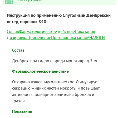
Инструкция по применению Спутолизин Дембрексин
ветер, порошок 840г
Состав
Фармакологическое действие
Показания
Дозировка
Применение
Противопоказания
АНАЛОГИ
Состав
Денбрексина гидрохлорида моногидрад 5 мг.
Фармакологическое действие
Отхаркивающее, муколитическое. Стимулирует
секрецию жидких частей мокроты и повышает
активность цилиарного эпителия бронхов и
трахеи.
Показания