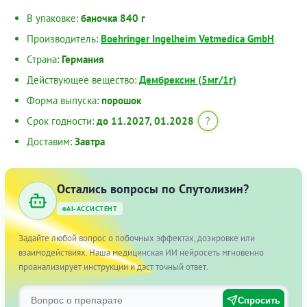
В упаковке:
баночка 840 г
Производитель:
Boehringer Ingelheim Vetmedica GmbH
Страна:
Германия
Действующее вещество:
Дембрексин (5мг/1г)
Форма выпуска:
порошок
Срок годности:
до 11.2027, 01.2028
?
Доставим:
Завтра
Остались вопросы по Спутолизин?
AI-АССИСТЕНТ
Задайте любой вопрос о побочных эффектах, дозировке или
взаимодействиях. Наша медицинская ИИ нейросеть мгновенно
проанализирует инструкции и даст точный ответ.
Спросить