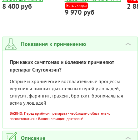
8 400 руб
2 8
Есть скидка
9 970 руб
Показания к применению
›
При каких симптомах и болезнях применяют
препарат Спутолизин?
Острые и хронические воспалительные процессы
верхних и нижних дыхательных путей у лошадей,
синусит, фарингит, трахеит, бронхит, бронхиальная
астма у лошадей
ВАЖНО:
Перед приёмом препарата - необходимо обязательно
посоветоваться с Вашим лечащим доктором!
Описание
›