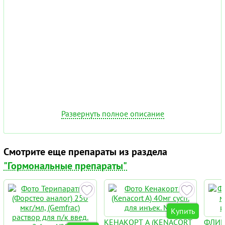
Развернуть полное описание
Смотрите еще препараты из раздела
"Гормональные препараты"
Купить
КЕНАКОРТ А (KENACORT
ФЛИК