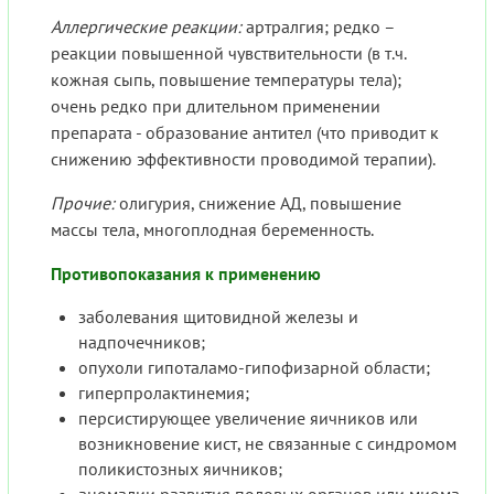
Аллергические реакции:
артралгия; редко –
реакции повышенной чувствительности (в т.ч.
кожная сыпь, повышение температуры тела);
очень редко при длительном применении
препарата - образование антител (что приводит к
снижению эффективности проводимой терапии).
Прочие:
олигурия, снижение АД, повышение
массы тела, многоплодная беременность.
Противопоказания к применению
заболевания щитовидной железы и
надпочечников;
опухоли гипоталамо-гипофизарной области;
гиперпролактинемия;
персистирующее увеличение яичников или
возникновение кист, не связанные с синдромом
поликистозных яичников;
аномалии развития половых органов или миома