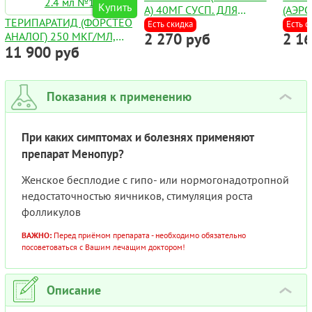
Купить
A) 40МГ СУСП. ДЛЯ
(АЭРО
ТЕРИПАРАТИД (ФОРСТЕО
ИНЪЕК. №1
120 Д
Есть скидка
Есть с
АНАЛОГ) 250 МКГ/МЛ,
2 270 руб
2 1
11 900 руб
(GEMFRAC) РАСТВОР ДЛЯ
П/К ВВЕД. 2.4 МЛ №1
Показания к применению
›
При каких симптомах и болезнях применяют
препарат Менопур?
Женское бесплодие с гипо- или нормогонадотропной
недостаточностью яичников, стимуляция роста
фолликулов
ВАЖНО:
Перед приёмом препарата - необходимо обязательно
посоветоваться с Вашим лечащим доктором!
Описание
›