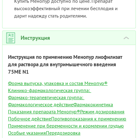
Купить Менопур доступно по цене. Препарат
высокоэффективный при лечении бесплодия и
дарит надежду стать родителями.
Инструкция
›
Инструкция по применению Менопур лиофилизат
для раствора для внутримышечного введения
75МЕ N1
Форма выпуска, упаковка и состав Менопур®
Клинико-фармакологическая группа:
Фармако-терапевтическая группа:
Фармакологическое действие
Фармакокинетика
Показания препарата Менопур®
Режим дозирования
Побочное действие
Противопоказания к применению
Применение при беременности и кормлении грудью
Особые указания
Передозировка