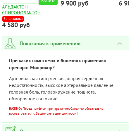
Купить
9 900 руб
6 9
49МГ+51МГ №56
АЛЬДАКТОН
CПИРОНОЛАКТОН
КАПСУЛЫ 100МГ №50
Есть скидка
4 580 руб
Показания к применению
›
При каких симптомах и болезнях применяют
препарат Милрикор?
Артериальная гипертензия, острая сердечная
недостаточность, высокое артериальное давление,
головная боль, головокружение, тошнота,
обморочное состояние
ВАЖНО:
Перед приёмом препарата - необходимо обязательно
посоветоваться с Вашим лечащим доктором!