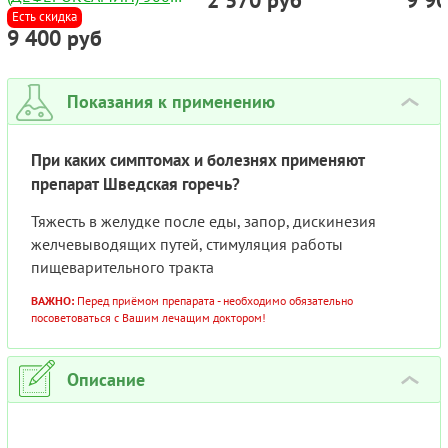
2 570 руб
9 9
ЛИОФИЛИЗИРОВАННЫЙ
Есть скидка
9 400 руб
ПОРОШОК ДЛЯ
ИНЪЕКЦИЙ №10
Показания к применению
›
При каких симптомах и болезнях применяют
препарат Шведская горечь?
Тяжесть в желудке после еды, запор, дискинезия
желчевыводящих путей, стимуляция работы
пищеварительного тракта
ВАЖНО:
Перед приёмом препарата - необходимо обязательно
посоветоваться с Вашим лечащим доктором!
Описание
›