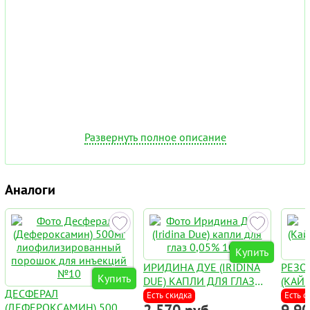
Развернуть полное описание
Аналоги
Купить
ИРИДИНА ДУЕ (IRIDINA
РЕЗО
Купить
DUE) КАПЛИ ДЛЯ ГЛАЗ
(КАЙ
ДЕСФЕРАЛ
0,05% 10МЛ
КЕОК
Есть скидка
Есть с
(ДЕФЕРОКСАМИН) 500МГ