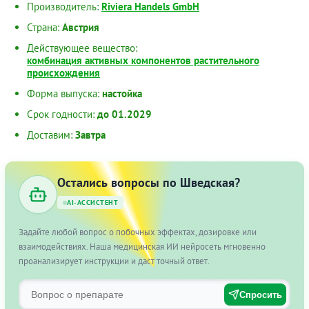
Производитель:
Riviera Handels GmbH
Страна:
Австрия
Действующее вещество:
комбинация активных компонентов растительного
происхождения
Форма выпуска:
настойка
Срок годности:
до 01.2029
Доставим:
Завтра
Остались вопросы по Шведская?
AI-АССИСТЕНТ
Задайте любой вопрос о побочных эффектах, дозировке или
взаимодействиях. Наша медицинская ИИ нейросеть мгновенно
проанализирует инструкции и даст точный ответ.
Спросить