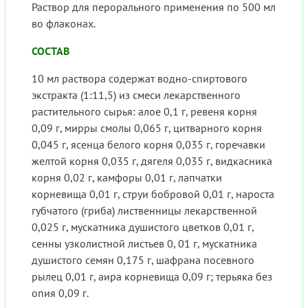
Раствор для перорального применения по 500 мл
во флаконах.
СОСТАВ
10 мл раствора содержат водно-спиртового
экстракта (1:11,5) из смеси лекарственного
растительного сырья: алое 0,1 г, ревеня корня
0,09 г, мирры смолы 0,065 г, цитварного корня
0,045 г, ясенца белого корня 0,035 г, горечавки
желтой корня 0,035 г, дягеля 0,035 г, видкасника
корня 0,02 г, камфоры 0,01 г, лапчатки
корневища 0,01 г, струи бобровой 0,01 г, нароста
губчатого (гриба) лиственницы лекарственной
0,025 г, мускатника душистого цветков 0,01 г,
сенны узколистной листьев 0, 01 г, мускатника
душистого семян 0,175 г, шафрана посевного
рылец 0,01 г, аира корневища 0,09 г; терьяка без
опия 0,09 г.