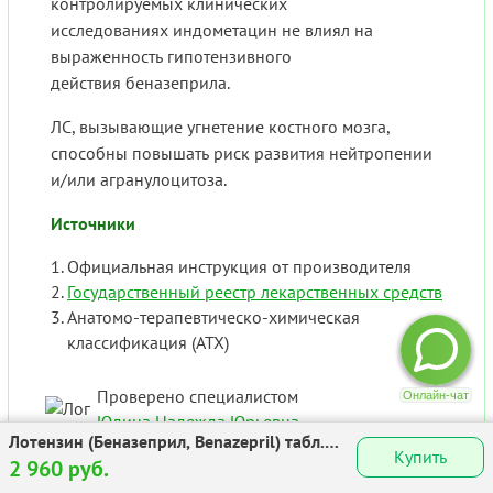
контролируемых клинических
исследованиях индометацин не влиял на
выраженность гипотензивного
действия беназеприла.
ЛС, вызывающие угнетение костного мозга,
способны повышать риск развития нейтропении
и/или агранулоцитоза.
Источники
Официальная инструкция от производителя
Государственный реестр лекарственных средств
Анатомо-терапевтическо-химическая
классификация (ATX)
Проверено специалистом
Юдина Надежда Юрьевна
Лотензин (Беназеприл, Benazepril) табл.
фармацевт, стаж 3 года
Купить
10мг №28
2 960 руб.