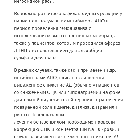
негроидной расы.
Возможно развитие анафилактоидных реакций у
пациентов, получавших ингибиторы АПФ в
период проведения гемодиализа с
использованием высокопроточных мембран, а
также у пациентов, которым проводился аферез
ЛПНП с использованием для адсорбции
сульфата декстрана.
В редких случаях, также как и при лечении др.
ингибиторами АПФ, описано клинически
выраженное снижение АД (обычно у пациентов
со сниженным ОЦК или гипонатриемии на фоне
длительной диуретической терапии, ограничения
поваренной соли в диете, диализа, диареи или
рвоты). Перед началом
лечения беназеприлом необходимо провести
коррекцию ОЦК и концентрации Na+ в крови. В
случае развившегося чрезмерного снижения АД