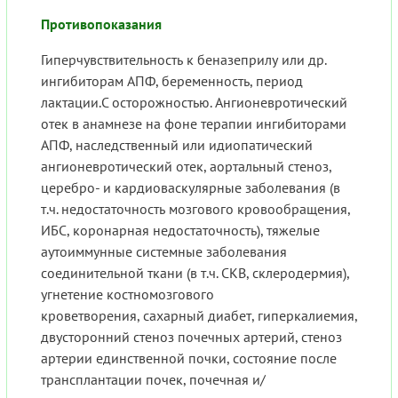
Противопоказания
Гиперчувствительность к беназеприлу или др.
ингибиторам АПФ, беременность, период
лактации.C осторожностью. Ангионевротический
отек в анамнезе на фоне терапии ингибиторами
АПФ, наследственный или идиопатический
ангионевротический отек, аортальный стеноз,
церебро- и кардиоваскулярные заболевания (в
т.ч. недостаточность мозгового кровообращения,
ИБС, коронарная недостаточность), тяжелые
аутоиммунные системные заболевания
соединительной ткани (в т.ч. СКВ, склеродермия),
угнетение костномозгового
кроветворения, сахарный диабет, гиперкалиемия,
двусторонний стеноз почечных артерий, стеноз
артерии единственной почки, состояние после
трансплантации почек, почечная и/