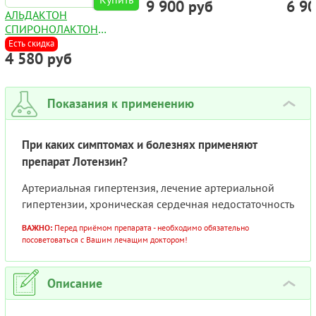
9 900 руб
6 9
49МГ+51МГ №56
АЛЬДАКТОН
CПИРОНОЛАКТОН
КАПСУЛЫ 100МГ №50
Есть скидка
4 580 руб
Показания к применению
›
При каких симптомах и болезнях применяют
препарат Лотензин?
Артериальная гипертензия, лечение артериальной
гипертензии, хроническая сердечная недостаточность
ВАЖНО:
Перед приёмом препарата - необходимо обязательно
посоветоваться с Вашим лечащим доктором!
Описание
›