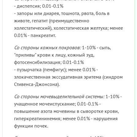
- диспепсия; 0.01-0.1%
- запоры или диарея, тошнота, рвота, боль в
животе, гепатит (преимущественно
холестатический), холестатическая желтуха; менее
0.01% - панкреатит.
Со стороны кожных покровов:
1-10% - сыпь,
"приливы" крови к лицу, кожный зуд,
фотосенсибилизация; 0.01-0.1%
- пузырчатка (пемфигус); менее 0.01% -
злокачественная экссудативная эритема (синдром
Стивенса-Джонсона).
Со стороны мочевыделительной системы:
1-10% -
учащенное мочеиспускание; 0.01-0.1% -
повышение азота мочевины в сыворотке крови,
гиперкреатининемия; менее 0.01% - нарушения
функции почек.