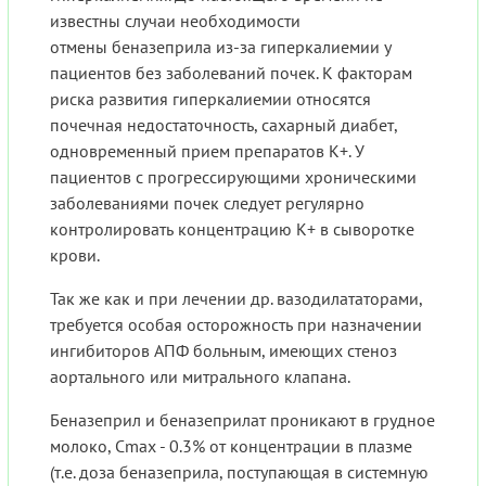
известны случаи необходимости
отмены беназеприла из-за гиперкалиемии у
пациентов без заболеваний почек. К факторам
риска развития гиперкалиемии относятся
почечная недостаточность, сахарный диабет,
одновременный прием препаратов K+. У
пациентов с прогрессирующими хроническими
заболеваниями почек следует регулярно
контролировать концентрацию K+ в сыворотке
крови.
Так же как и при лечении др. вазодилататорами,
требуется особая осторожность при назначении
ингибиторов АПФ больным, имеющих стеноз
аортального или митрального клапана.
Беназеприл и беназеприлат проникают в грудное
молоко, Cmax - 0.3% от концентрации в плазме
(т.е. доза беназеприла, поступающая в системную