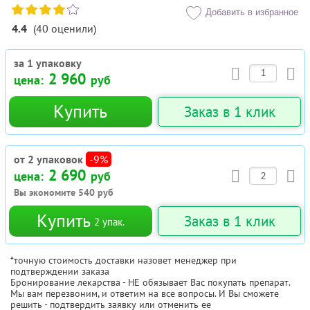
Добавить в избранное
4.4
(
40
оценили
)
за 1 упаковку
2 960
цена:
руб
Купить
Заказ в 1 клик
от 2 упаковок
-9%
2 690
цена:
руб
Вы экономите
540
руб
Купить
Заказ в 1 клик
2
упак.
*точную стоимость доставки назовет менеджер при
подтверждении заказа
Бронирование лекарства - НЕ обязывает Вас покупать препарат.
Мы вам перезвоним, и ответим на все вопросы. И Вы сможете
решить - подтвердить заявку или отменить ее