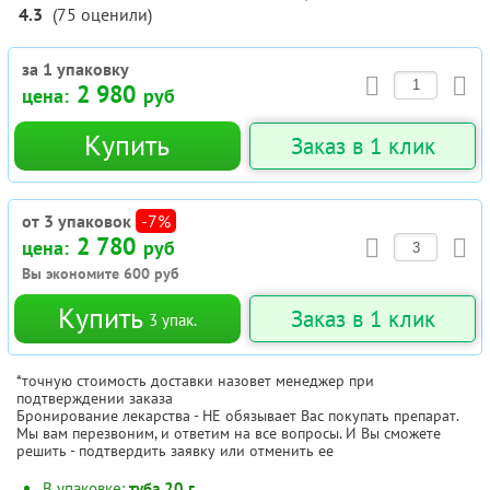
4.3
(
75
оценили
)
за 1 упаковку
2 980
цена:
руб
Купить
Заказ в 1 клик
от 3 упаковок
-7%
2 780
цена:
руб
Вы экономите
600
руб
Купить
Заказ в 1 клик
3
упак.
*точную стоимость доставки назовет менеджер при
подтверждении заказа
Бронирование лекарства - НЕ обязывает Вас покупать препарат.
Мы вам перезвоним, и ответим на все вопросы. И Вы сможете
решить - подтвердить заявку или отменить ее
В упаковке:
туба 20 г