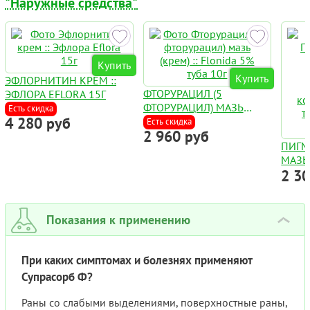
"Наружные средства"
Купить
Купить
ЭФЛОРНИТИН КРЕМ ::
ФТОРУРАЦИЛ (5
ЭФЛОРА EFLORA 15Г
ФТОРУРАЦИЛ) МАЗЬ
Есть скидка
4 280 руб
(КРЕМ) :: FLONIDA 5%
Есть скидка
2 960 руб
ТУБА 10Г
ПИГМ
МАЗЬ
2 3
PSORA
РАСТ
КОМП
ТЕРАП
Показания к применению
›
ВИТИ
При каких симптомах и болезнях применяют
Супрасорб Ф?
Раны со слабыми выделениями, поверхностные раны,