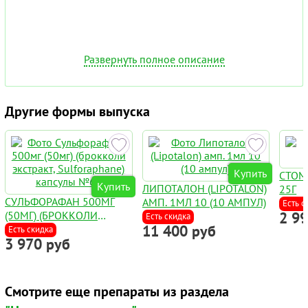
Развернуть полное описание
Другие формы выпуска
Купить
СТОМ
Купить
ЛИПОТАЛОН (LIPOTALON)
25Г
СУЛЬФОРАФАН 500МГ
АМП. 1МЛ 10 (10 АМПУЛ)
Есть с
(50МГ) (БРОККОЛИ
2 9
Есть скидка
11 400 руб
ЭКСТРАКТ,
Есть скидка
3 970 руб
SULFORAPHANE)
КАПСУЛЫ №60
Смотрите еще препараты из раздела