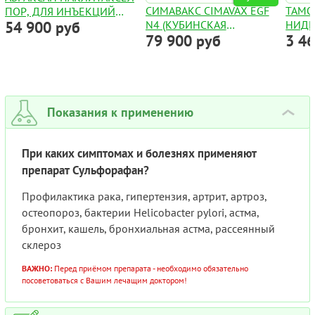
СИМАВАКС CIMAVAX EGF
ТАМО
ПОР, ДЛЯ ИНЪЕКЦИЙ
54 900 руб
N4 (КУБИНСКАЯ
НИДЕ
100МГ
79 900 руб
3 4
ВАКЦИНА ОТ РАКА
№30
ЛЕГКИХ)
Показания к применению
›
При каких симптомах и болезнях применяют
препарат Сульфорафан?
Профилактика рака, гипертензия, артрит, артроз,
остеопороз, бактерии Helicobacter pylori, астма,
бронхит, кашель, бронхиальная астма, рассеянный
склероз
ВАЖНО:
Перед приёмом препарата - необходимо обязательно
посоветоваться с Вашим лечащим доктором!