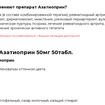
меняют препарат Азатиоприн?
(в составе комбинированной терапии), ревматоидный артрит
ит, дерматомиозит, миастения, узелковый периартериит, вул
ическая пурпура, псориаз, лечение ревматоидного артрита, 
ечение хронически активного гепатита
тельно посоветоваться с Вашим лечащим доктором!
Азатиоприн 50мг 50табл.
тиоприн
еленоватым оттенком цвета.
ртофельный, сахар молочный, кальция стеарат.