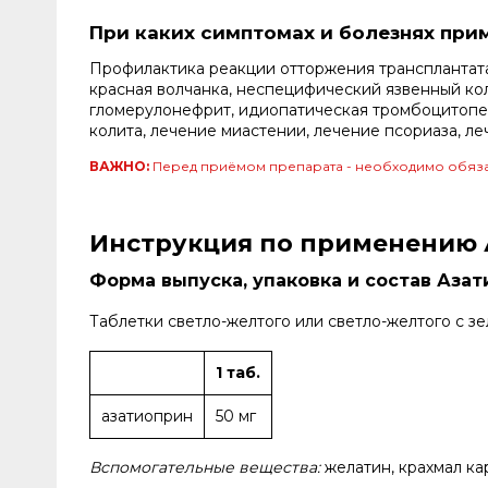
При каких симптомах и болезнях при
Профилактика реакции отторжения трансплантата 
красная волчанка, неспецифический язвенный кол
гломерулонефрит, идиопатическая тромбоцитопен
колита, лечение миастении, лечение псориаза, л
ВАЖНО:
Перед приёмом препарата - необходимо обяза
Инструкция по применению 
Форма выпуска, упаковка и состав Аза
Таблетки светло-желтого или светло-желтого с з
1 таб.
азатиоприн
50 мг
Вспомогательные вещества:
желатин, крахмал ка