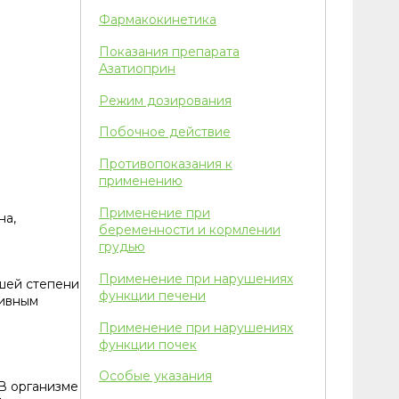
Фармакокинетика
Показания препарата
Азатиоприн
Режим дозирования
Побочное действие
Противопоказания к
применению
Применение при
на,
беременности и кормлении
грудью
Применение при нарушениях
ьшей степени
функции печени
сивным
Применение при нарушениях
функции почек
Особые указания
 В организме