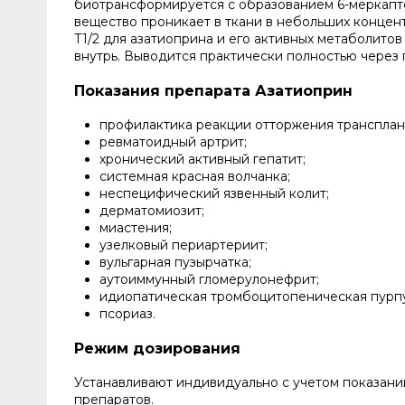
биотрансформируется с образованием 6-меркапто
вещество проникает в ткани в небольших концен
T1/2 для азатиоприна и его активных метаболитов 
внутрь. Выводится практически полностью через п
Показания препарата Азатиоприн
профилактика реакции отторжения трансплант
ревматоидный артрит;
хронический активный гепатит;
системная красная волчанка;
неспецифический язвенный колит;
дерматомиозит;
миастения;
узелковый периартериит;
вульгарная пузырчатка;
аутоиммунный гломерулонефрит;
идиопатическая тромбоцитопеническая пурп
псориаз.
Режим дозирования
Устанавливают индивидуально с учетом показани
препаратов.