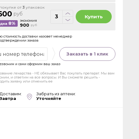
покупке от
3
упаковок
600
руб
Купить
экономия
8%
идка
900
руб
ю стоимость доставки назовет менеджер
подтверждении заказа
Заказать в 1 клик
езвоним и сами оформим ваш заказ
ование лекарства - НЕ обязывает Вас покупать препарат. Мы вам
оним, и ответим на все вопросы. И Вы сможете решить -
рдить заявку или отменить ее
Доставим:
Забрать из аптеки:
Завтра
Уточняйте