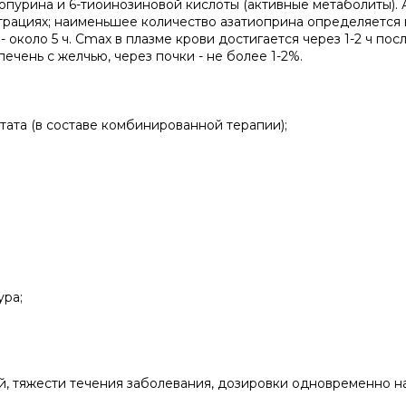
пурина и 6-тиоинозиновой кислоты (активные метаболиты). 
трациях; наименьшее количество азатиоприна определяется в
- около 5 ч. Сmах в плазме крови достигается через 1-2 ч по
ечень с желчью, через почки - не более 1-2%.
ата (в составе комбинированной терапии);
ура;
й, тяжести течения заболевания, дозировки одновременно н