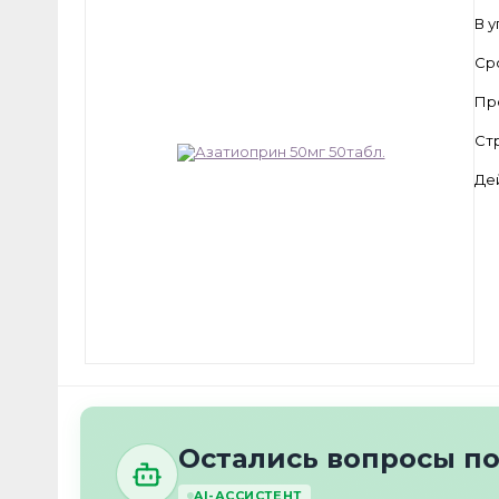
В 
Ср
Пр
Ст
Де
Остались вопросы п
AI-АССИСТЕНТ