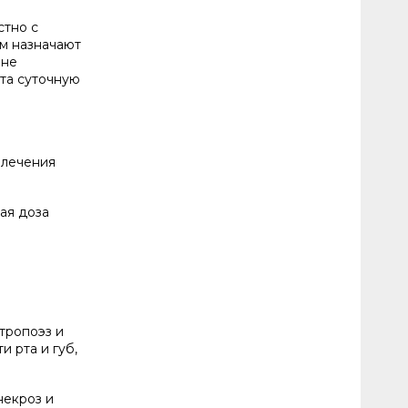
стно с
ем назначают
ене
та суточную
 лечения
щая доза
тропоэз и
и рта и губ,
некроз и