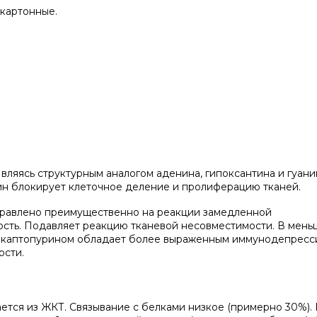
 картонные.
ляясь структурным аналогом аденина, гипоксантина и гуани
рин блокирует клеточное деление и пролиферацию тканей.
равлено преимущественно на реакции замедленной
ость. Подавляет реакцию тканевой несовместимости. В мен
меркаптопурином обладает более выраженным иммунодепрес
ости.
ется из ЖКТ. Связывание с белками низкое (примерно 30%).