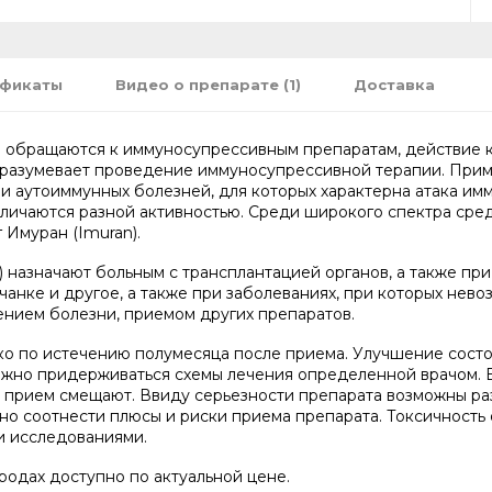
ификаты
Видео о препарате (1)
Доставка
е обращаются к иммуносупрессивным препаратам, действие 
дразумевает проведение иммуносупрессивной терапии. Прим
и аутоиммунных болезней, для которых характерна атака им
чаются разной активностью. Среди широкого спектра средс
 Имуран (Imuran).
 назначают больным с трансплантацией органов, а также пр
чанке и другое, а также при заболеваниях, при которых нев
нием болезни, приемом других препаратов.
ко по истечению полумесяца после приема. Улучшение сост
ажно придерживаться схемы лечения определенной врачом. 
 прием смещают. Ввиду серьезности препарата возможны ра
но соотнести плюсы и риски приема препарата. Токсичность
и исследованиями.
родах доступно по актуальной цене.