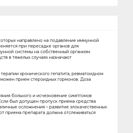
которых направлено на подавление иммунной
еняется при пересадке органов для
мунной системы на собственный организм.
тв в тяжелых случаях назначают
и терапии хронического гепатита, ревматоидном
озможен прием стероидных гормонов. Доза
ояния больного и исчезновение симптомов
Если был допущен пропуск приема средства
зличные осложнения – развитие злокачественных
 от приема препарата должна отслеживаться