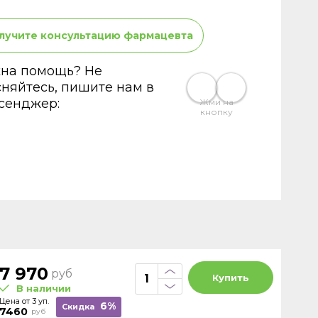
лучите консультацию фармацевта
на помощь? Не
сняйтесь, пишите нам в
сенджер:
Жми на
кнопку
7 970
руб
Купить
В наличии
Цена от 3 уп.
6%
Скидка
7460
руб