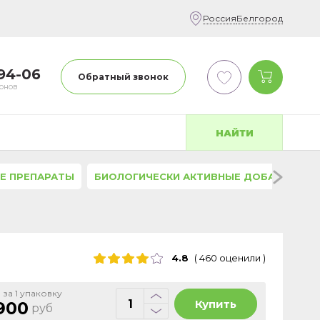
Россия
Белгород
-94-06
Обратный звонок
фонов
НАЙТИ
Е ПРЕПАРАТЫ
БИОЛОГИЧЕСКИ АКТИВНЫЕ ДОБАВКИ
4.8
(
460
оценили
)
 за 1 упаковку
Купить
900
руб