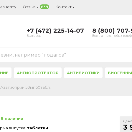
рмацевту
Отзывы
Контакты
639
+7 (472) 225-14-07
8 (800) 707
Белгород
Бесплатно с любых теле
лезни, например "подагра"
ЕНИЕ
АНГИОПРОТЕКТОР
АНТИБИОТИКИ
БИОГЕННЫ
Азатиоприн 50мг 50табл.
В наличии
цена
3 
рма выпуска:
таблетки