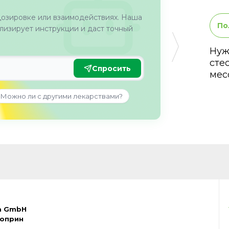
дозировке или взаимодействиях. Наша
По
изирует инструкции и даст точный
Нуж
сте
Спросить
мес
Можно ли с другими лекарствами?
la GmbH
иоприн