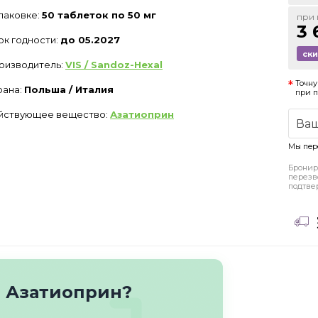
упаковке:
50 таблеток по 50 мг
при 
3 
ок годности:
до 05.2027
ск
оизводитель:
VIS / Sandoz-Hexal
Точну
рана:
Польша / Италия
при 
йствующее вещество:
Азатиоприн
Мы пер
Бронир
перезв
подтве
о Азатиоприн?