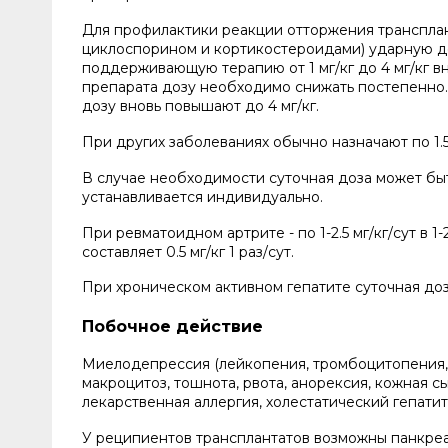
Для профилактики реакции отторжения трансплан
циклоспорином и кортикостероидами) ударную дозу
поддерживающую терапию от 1 мг/кг до 4 мг/кг вн
препарата дозу необходимо снижать постепенно.
дозу вновь повышают до 4 мг/кг.
При других заболеваниях обычно назначают по 1.5-
В случае необходимости суточная доза может быт
устанавливается индивидуально.
При ревматоидном артрите - по 1-2.5 мг/кг/сут в 
составляет 0.5 мг/кг 1 раз/сут.
При хроническом активном гепатите суточная доза 
Побочное действие
Миелодепрессия (лейкопения, тромбоцитопения, 
макроцитоз, тошнота, рвота, анорексия, кожная сы
лекарственная аллергия, холестатический гепатит
У реципиентов трансплантатов возможны панкреа