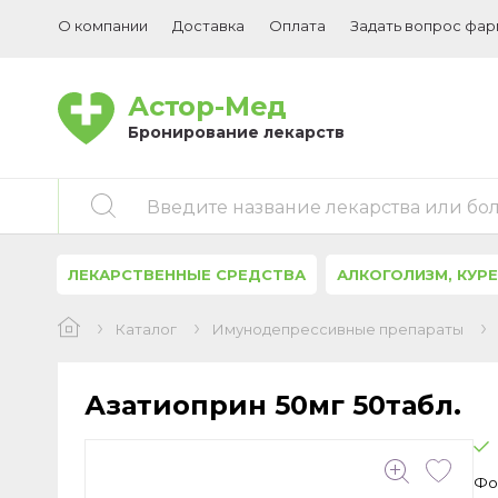
О компании
Доставка
Оплата
Задать вопрос фа
Астор-Мед
Бронирование лекарств
Введите название лекарства или бо
ЛЕКАРСТВЕННЫЕ СРЕДСТВА
АЛКОГОЛИЗМ, КУР
Каталог
Имунодепрессивные препараты
Азатиоприн
50мг 50табл.
Фо