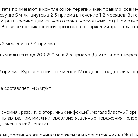
тата применяют в комплексной терапии (как правило, совме
 до 5 мг/кг внутрь в 2-3 приема в течение 1-2 месяцев. Зат
утрь в течение длительного срока (нескольких лет). При отм
 В случае возникновения признаков отторжения транспланта
2 мг/кг/сут в 3-4 приема.
ь увеличена до 200-250 мг в 2-4 приема. Длительность курса
1-2 приема. Курс лечения - не менее 12 недель. Поддерживаю
составляет 1-1.5 мг/кг.
анемия), развитие вторичных инфекций, мегалобластный эри
пь, артралгии, миалгии, эрозивно-язвенные поражения полост
, токсический гепатит.
тит, эрозивно-язвенные поражения и кровотечения из ЖКТ, 