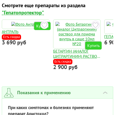
Смотрите еще препараты из раздела
"Гепатопротектор"
Купить
АНТРАЛЬ
ГЕПА
Есть скидка
3 690 руб
6 9
Купить
БЕТАРГИН (АНАЛОГ
ЦИТРАРГИНИН) РАСТВОР
ДЛЯ ПРИЕМА ВНУТРЬ В
Есть скидка
2 900 руб
САШЕ 10МЛ №20
Показания к применению
›
При каких симптомах и болезнях применяют
препарат Аристохол?