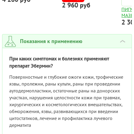
2 960 руб
ТУБА 10Г
ПИГМ
МАЗЬ
2 3
PSORA
РАСТ
КОМП
ТЕРАП
Показания к применению
›
ВИТИ
При каких симптомах и болезнях применяют
препарат Эбермин?
Поверхностные и глубокие ожоги кожи, трофические
язвы, пролежни, раны культи, раны при проведении
аутодермопластики, остаточные раны на донорских
участках, нарушения целостности кожи при травмах,
хирургических и косметологических вмешательствах,
обморожения, язвы, развивающихся при введении
цитостатиков, лечение и профилактика лучевого
дерматита