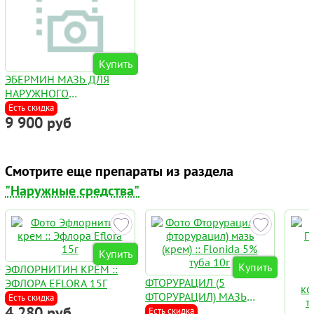
Купить
ЭБЕРМИН МАЗЬ ДЛЯ
НАРУЖНОГО
ПРИМЕНЕНИЯ 30 Г
Есть скидка
9 900 руб
Смотрите еще препараты из раздела
"Наружные средства"
Купить
Купить
ЭФЛОРНИТИН КРЕМ ::
ФТОРУРАЦИЛ (5
ЭФЛОРА EFLORA 15Г
ФТОРУРАЦИЛ) МАЗЬ
Есть скидка
4 280 руб
(КРЕМ) :: FLONIDA 5%
Есть скидка