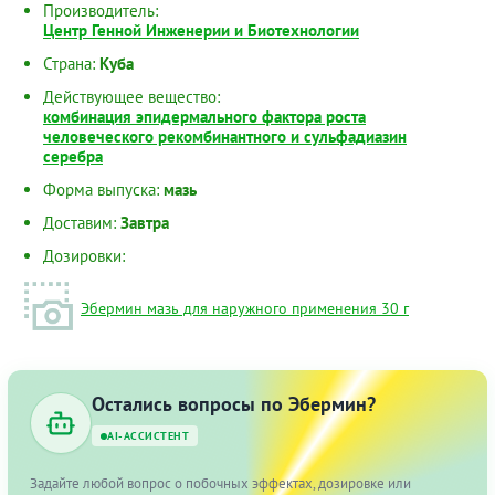
Производитель:
Центр Генной Инженерии и Биотехнологии
Страна:
Куба
Действующее вещество:
комбинация эпидермального фактора роста
человеческого рекомбинантного и сульфадиазин
серебра
Форма выпуска:
мазь
Доставим:
Завтра
Дозировки:
Эбермин мазь для наружного применения 30 г
Остались вопросы по Эбермин?
AI-АССИСТЕНТ
Задайте любой вопрос о побочных эффектах, дозировке или