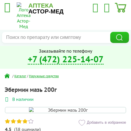
АПТЕКА
Закрыть
АСТОР-МЕД
Здравствуйте,
хотите, мы перезвоним Вам
за 20 секунд?
Заказывайте по телефону
Позвоните мне!
+7 (472) 225-14-07
Нажимая на кнопку "
Позвоните мне
", я даю свое согласие
на обработку персональных данных
00
19
/
Каталог
/
Наружные средства
Эбермин мазь 200г
В наличии
Добавить в избранное
4.5
(
38
оценили
)