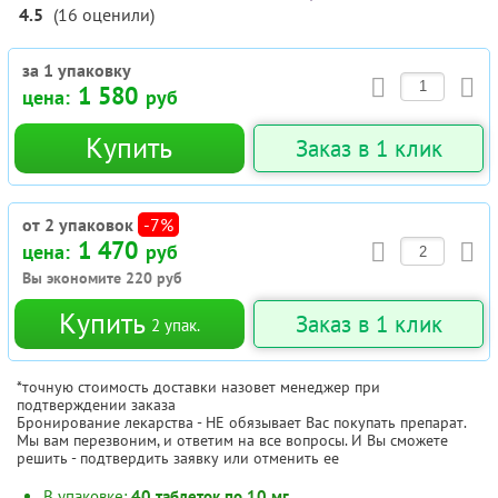
4.5
(
16
оценили
)
за 1 упаковку
1 580
цена:
руб
Купить
Заказ в 1 клик
от 2 упаковок
-7%
1 470
цена:
руб
Вы экономите
220
руб
Купить
Заказ в 1 клик
2
упак.
*точную стоимость доставки назовет менеджер при
подтверждении заказа
Бронирование лекарства - НЕ обязывает Вас покупать препарат.
Мы вам перезвоним, и ответим на все вопросы. И Вы сможете
решить - подтвердить заявку или отменить ее
В упаковке:
40 таблеток по 10 мг