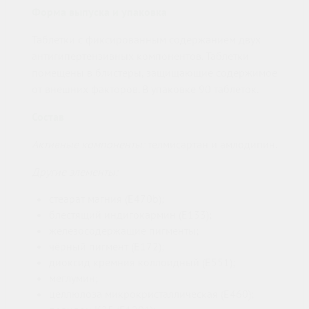
Форма выпуска и упаковка
Таблетки с фиксированным содержанием двух
антигипертензивных компонентов. Таблетки
помещены в блистеры, защищающие содержимое
от внешних факторов. В упаковке 90 таблеток.
Состав
Активные компоненты:
телмисартан и амлодипин.
Другие элементы:
стеарат магния (E470b);
блестящий индигокармин (E133);
железосодержащие пигменты;
чёрный пигмент (E172);
диоксид кремния коллоидный (E551);
меглумин;
целлюлоза микрокристаллическая (E460);