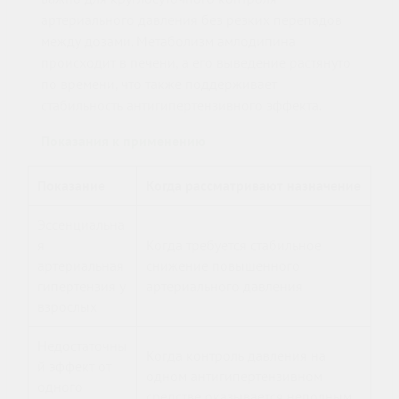
артериального давления без резких перепадов
между дозами. Метаболизм амлодипина
происходит в печени, а его выведение растянуто
по времени, что также поддерживает
стабильность антигипертензивного эффекта.
Показания к применению
Показание
Когда рассматривают назначение
Эссенциальна
я
Когда требуется стабильное
артериальная
снижение повышенного
гипертензия у
артериального давления
взрослых
Недостаточны
Когда контроль давления на
й эффект от
одном антигипертензивном
одного
средстве оказывается неполным