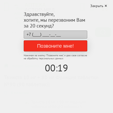
АПТЕКА
Закрыть
АСТОР-МЕД
Здравствуйте,
хотите, мы перезвоним Вам
за 20 секунд?
Заказывайте по телефону
Позвоните мне!
+7 (472) 225-14-07
Нажимая на кнопку "
Позвоните мне
", я даю свое согласие
на обработку персональных данных
00
:
19
/
Каталог
/
Сердечные препараты
Твинста 10 мг + 80 мг Франция таблетки
№90 (90 таблеток!)
В наличии