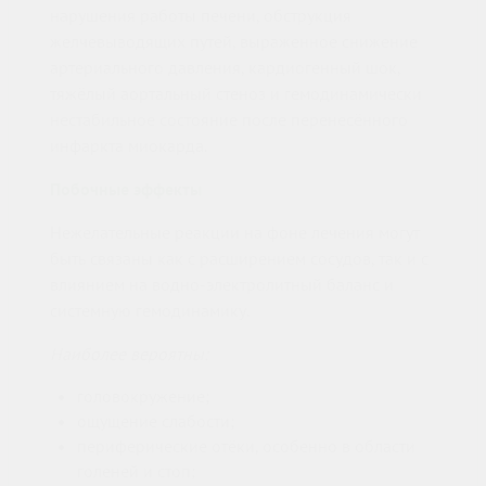
нарушения работы печени, обструкция
желчевыводящих путей, выраженное снижение
артериального давления, кардиогенный шок,
тяжёлый аортальный стеноз и гемодинамически
нестабильное состояние после перенесённого
инфаркта миокарда.
Побочные эффекты
Нежелательные реакции на фоне лечения могут
быть связаны как с расширением сосудов, так и с
влиянием на водно-электролитный баланс и
системную гемодинамику.
Наиболее вероятны:
головокружение;
ощущение слабости;
периферические отёки, особенно в области
голеней и стоп;