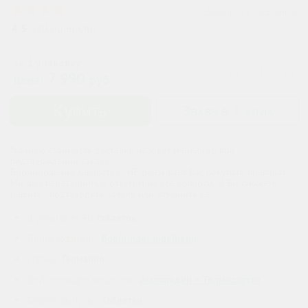
Добавить в избранное
4.5
(
20
оценили
)
за 1 упаковку
7 990
цена:
руб
Купить
Заказ в 1 клик
*точную стоимость доставки назовет менеджер при
подтверждении заказа
Бронирование лекарства - НЕ обязывает Вас покупать препарат.
Мы вам перезвоним, и ответим на все вопросы. И Вы сможете
решить - подтвердить заявку или отменить ее
В упаковке:
90 таблеток
Производитель:
Boehringer Ingelheim
Страна:
Германия
Действующее вещество:
Амлопидин + Телмисартан
Форма выпуска:
Таблетки