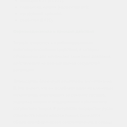
повидон K25 (E1201);
гидроксид натрия (корректор pH);
кукурузный крахмал;
сорбитол (E420).
Фармакодинамика и принцип действия
Twynsta относится к комбинированным
антигипертензивным средствам, в которых
объединены два механизма снижения давления,
действующие на разные звенья сосудистой
регуляции.
Телмисартан
блокирует рецепторы ангиотензина
II. Это значит, что он ослабляет один из ключевых
механизмов, отвечающих за сужение сосудов,
задержку натрия и поддержание избыточного
сосудистого тонуса. В результате сосудистое русло
становится менее напряжённым, снижается
общее периферическое сопротивление, а сердце