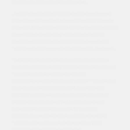
работает в более щадящем режиме.
Амлодипин
относится к блокаторам медленных
кальциевых каналов. Он уменьшает поступление
кальция в клетки гладкой мускулатуры сосудистой
стенки, из-за чего артерии расслабляются и
расширяются. Это приводит к постепенному и
устойчивому снижению артериального давления.
Смысл комбинации заключается в том, что два
вещества дополняют друг друга: один компонент
уменьшает влияние гормональной
сосудосуживающей системы, второй — напрямую
снижает жёсткость сосудистой стенки. Такой
подход часто бывает оправдан у пациентов, у
которых монотерапия уже не обеспечивает
нужного контроля давления. Кроме того,
использование фиксированной комбинации
упрощает схему лечения и уменьшает риск
пропуска одного из препаратов.