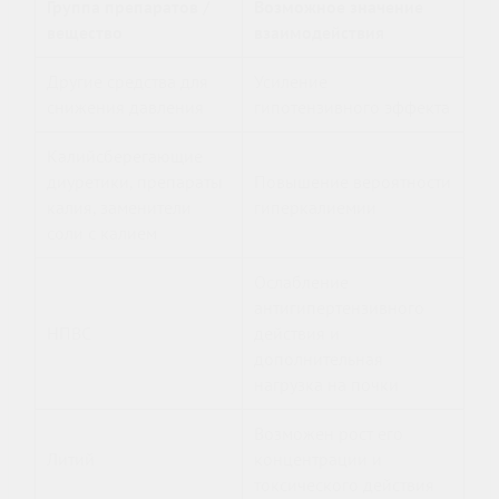
Группа препаратов /
Возможное значение
вещество
взаимодействия
Другие средства для
Усиление
снижения давления
гипотензивного эффекта
Калийсберегающие
диуретики, препараты
Повышение вероятности
калия, заменители
гиперкалиемии
соли с калием
Ослабление
антигипертензивного
НПВС
действия и
дополнительная
нагрузка на почки
Возможен рост его
Литий
концентрации и
токсического действия