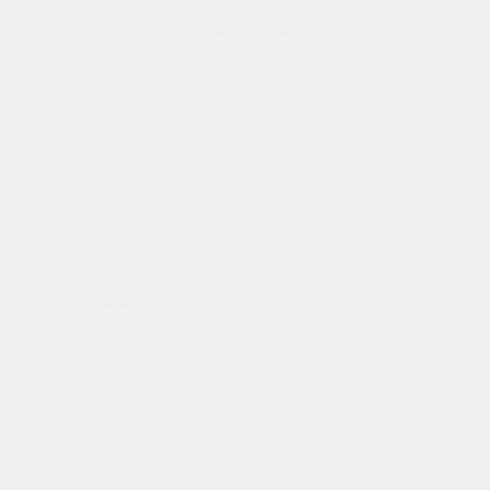
триместрах беременности, при обструкции
желчевыводящих путей и тяжелом нарушении
функции печени, при шоке (включая
кардиогенный), при выраженном препятствии
выбросу крови из левого желудочка, например
при тяжелом аортальном стенозе, а также при
гемодинамически нестабильной сердечной
недостаточности после острого инфаркта
миокарда.
Особая осторожность требуется:
при обезвоживании, потере натрия, рвоте,
диарее или интенсивной терапии диуретиками —
в этих условиях возможно выраженное снижение
давления, особенно после начала лечения;
при почечной недостаточности — препарат
применяют осторожно, особенно при тяжелом
поражении почек; при состояниях, где почечный