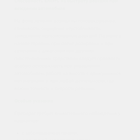
Способность влиять на быстроту реакции при
вождении автомобиля
На фоне лечения возможны головокружение,
сонливость, ощущение неустойчивости,
замедление психомоторных реакций. Поэтому в
начале терапии, при смене дозировки и при
сочетании с алкоголем или другими
гипотензивными средствами следует проявлять
особую осторожность при управлении
автомобилем, работе на высоте, с движущимися
механизмами и при любой деятельности, где
важны точность и скорость реакции.
Особые указания
Препарат требует внимательного наблюдения у
пациентов:
с заболеваниями печени;
с почечной недостаточностью;