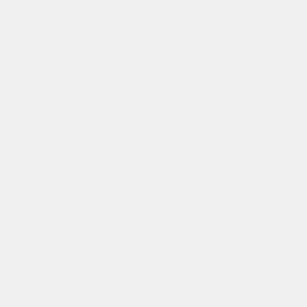
Фармакокинетические характеристики
После приёма внутрь оба действующих вещества
всасываются и начинают реализовывать свой
эффект в пределах характерных для них
временных интервалов.
Телмисартан
абсорбируется сравнительно быстро.
Для него характерна высокая степень связывания
с белками плазмы и продолжительное
присутствие в организме, что делает возможным
применение один раз в сутки. Основной путь
выведения связан преимущественно с
кишечником.
Амлодипин
всасывается медленнее, но
отличается длительным действием и плавным
профилем концентрации в крови. Это особенно
важно для круглосуточного контроля