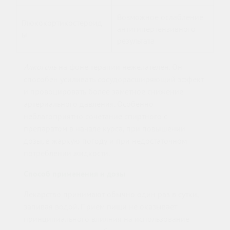
Возможное ослабление
Глюкокортикостероид
антигипертензивного
ы
результата
Алкоголь
на фоне терапии нежелателен. Он
способен усиливать сосудорасширяющий эффект
и провоцировать более заметное снижение
артериального давления. Особенно
неблагоприятно сочетание спиртного с
препаратом в начале курса, при повышении
дозы, в жаркую погоду и при недостаточном
потреблении жидкости.
Способ применения и дозы
Лекарство принимают обычно один раз в сутки,
запивая водой. Приём пищи не оказывает
принципиального влияния на использование