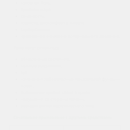
головная боль;
приливы жара;
сонливость;
тошнота, дискомфорт в животе;
сердцебиение;
чрезмерное снижение артериального давления.
Реже могут отмечаться:
обморочные состояния;
кожные высыпания;
зуд;
изменения лабораторных показателей функции
почек;
повышение уровня калия в крови;
нарушения со стороны печени;
реакции ангионевротического типа.
Сочетанное применение с другими средствами