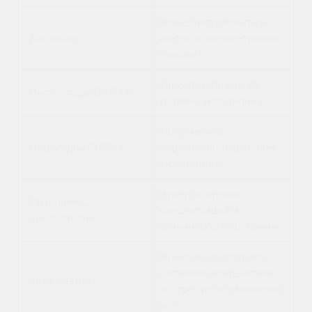
Может потребоваться
Дигоксин
контроль концентрации
в крови
Способны повышать
Ингибиторы CYP3A4
уровень амлодипина
Могут менять
Индукторы CYP3A4
выраженность действия
амлодипина
Нужен контроль
Такролимус,
концентраций и
циклоспорин
клинического состояния
Может возрастать его
системное воздействие,
Симвастатин
что требует ограничения
доз