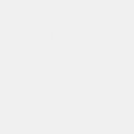
со стенозом почечных артерий;
с хронической сердечной недостаточностью;
с аортальным стенозом;
со склонностью к гипотонии;
с дефицитом жидкости и натрия.
В процессе терапии может потребоваться
контроль артериального давления, уровня калия,
креатинина и общего состояния сердечно-
сосудистой системы. Особенно важно
наблюдение в начале лечения, у пожилых
пациентов и у людей со сложным сочетанием
хронических заболеваний.
Условия продажи
Twynsta относится к рецептурным средствам.
Рекомендации по хранению