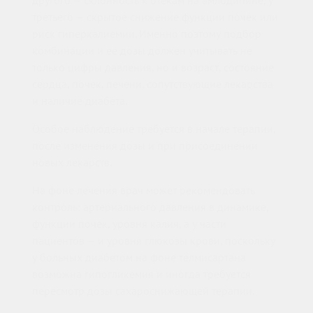
другого — склонность к отекам на амлодипине, у
третьего — скрытое снижение функции почек или
риск гиперкалиемии. Именно поэтому подбор
комбинации и ее дозы должен учитывать не
только цифры давления, но и возраст, состояние
сердца, почек, печени, сопутствующие лекарства
и наличие диабета.
Особое наблюдение требуется в начале терапии,
после изменения дозы и при присоединении
новых лекарств.
На фоне лечения врач может рекомендовать
контроль: артериального давления в динамике,
функции почек, уровня калия, а у части
пациентов — и уровня глюкозы крови, поскольку
у больных диабетом на фоне телмисартана
возможна гипогликемия и иногда требуется
пересмотр дозы сахароснижающей терапии.