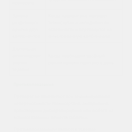
препарата
Замена
Когда пациент уже получает
раздельного
телмисартан и амлодипин по
приёма двух
отдельности и переводится на
компонентов
фиксированную комбинацию
Длительная
антигипертен
Когда необходим удобный
зивная
режим приёма один раз в день
терапия
Противопоказания
Препарат не применяют при индивидуальной
непереносимости телмисартана, амлодипина,
производных дигидропиридина или любого из
вспомогательных веществ таблетки.
Противопоказанием являются тяжёлые