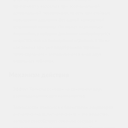
применяют у взрослых при эссенциальной
артериальной гипертензии, то есть при стойком
повышении давления без одной конкретной
устранимой причины. Он может назначаться
пациентам, у которых давление контролируется
недостаточно на амлодипине отдельно, а также
как замена при уже подобранной терапии
телмисартаном и амлодипином в виде двух
отдельных таблеток.
Механизм действия
Эффект Твинсты основан на сочетании двух
взаимодополняющих компонентов.
Телмисартан относится к блокаторам рецепторов
ангиотензина II. Ангиотензин II — это вещество,
которое способствует сужению сосудов и
поддерживает повышение давления. Телмисартан