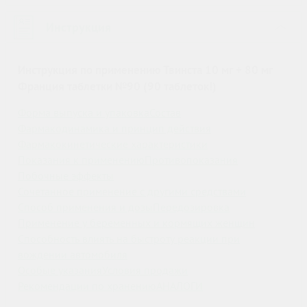
Инструкция
›
Инструкция по применению Твинста 10 мг + 80 мг
Франция таблетки №90 (90 таблеток!)
Форма выпуска и упаковка
Состав
Фармакодинамика и принцип действия
Фармакокинетические характеристики
Показания к применению
Противопоказания
Побочные эффекты
Сочетанное применение с другими средствами
Способ применения и дозы
Передозировка
Применение у беременных и кормящих женщин
Способность влиять на быстроту реакции при
вождении автомобиля
Особые указания
Условия продажи
Рекомендации по хранению
АНАЛОГИ