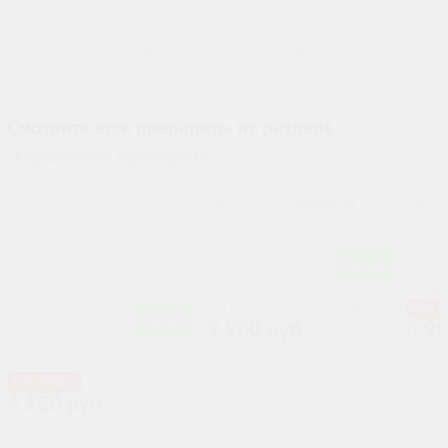
Развернуть полное описание
Смотрите еще препараты из раздела
"Сердечные препараты"
Купить
АНГИ
НЕПРИЛЕКС АНАЛОГ
(ANG
ЭНТРЕСТО ТАБЛЕТКИ
Есть с
Купить
9 900 руб
6 9
49МГ+51МГ №56
АЛЬДАКТОН
CПИРОНОЛАКТОН
КАПСУЛЫ 100МГ №50
Есть скидка
4 580 руб