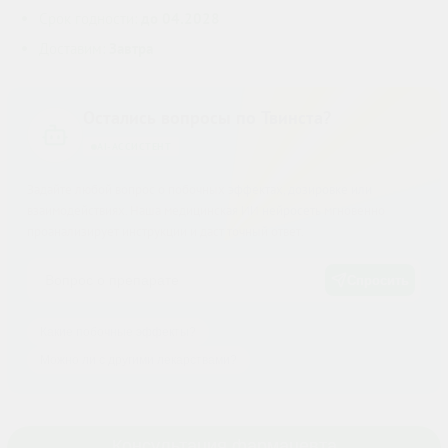
Срок годности:
до 04.2028
Доставим:
Завтра
Остались вопросы по Твинста?
AI-АССИСТЕНТ
Задайте любой вопрос о побочных эффектах, дозировке или
взаимодействиях. Наша медицинская ИИ нейросеть мгновенно
проанализирует инструкции и даст точный ответ.
Спросить
Какие побочные эффекты?
Можно ли с другими лекарствами?
Консультация фармацевта