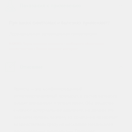
Показания к применению
›
При каких симптомах и болезнях применяют?
Эссенциальная артериальная гипертензия
ВАЖНО:
Перед приёмом препарата - необходимо обязательно
посоветоваться с Вашим лечащим доктором!
Описание
›
Твинста — это комбинированный
антигипертензивный препарат, в состав которого
входят амлодипин и телмисартан. Оба вещества
снижают артериальное давление, но делают это
разными путями, поэтому их сочетание позволяет
воздействовать сразу на несколько механизмов
формирования гипертензии. Препарат