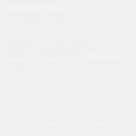
(Dolormin extra) табл №20
Лекарственная форма
Состав
Фармакологическое действие
Показания к применению
Способ применения и дозы
Противопоказания
Взаимодействие с другими лекарственными
средствами и другие виды взаимодействий
Побочные эффекты
Передозировка
Беременность и кормление грудью
Условия хранения
АНАЛОГИ
Лекарственная форма
Таблетки, 30 штук в упаковке.
Состав
1 таблетка содержит: 684 мг ибупрофена, DL-
лизин соль (соответствует 400 мг ибупрофена)