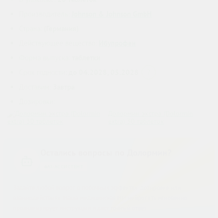
Производитель:
Johnson & Johnson GmbH
Страна:
(Германия)
Действующее вещество:
Ибупрофен
Форма выпуска:
таблетки
Срок годности:
до 04.2028, 05.2028
?
Доставим:
Завтра
Дозировки:
Долормин экстра (Dolormin
extra) 30 таблеток
Остались вопросы по Долормин?
AI-АССИСТЕНТ
Задайте любой вопрос о побочных эффектах, дозировке или
взаимодействиях. Наша медицинская ИИ нейросеть мгновенно
проанализирует инструкции и даст точный ответ.