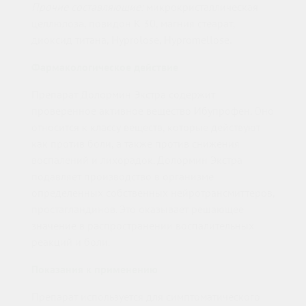
Прочие составляющие:
микрокристаллическая
целлюлоза, повидон К 30, магния стеарат,
диоксид титана, Hyprolose, Hypromellose.
Фармакологическое действие
Препарат Долормин Экстра содержит
проверенное активное вещество Ибупрофен. Оно
относится к классу веществ, которые действуют
как против боли, а также против снижения
воспалений и лихорадок. Долормин Экстра
подавляет производство в организме
определенных собственных нейротрансмиттеров,
простагландинов. Это оказывает решающее
значение в распространении воспалительных
реакций и боли.
Показания к применению
Препарат используется для симптоматического