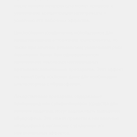
после приема метотрексата может привести к
увеличению концентрации метотрексата и
усилению его побочных эффектов.
Циклоспорин (соединение, используемое для
предотвращения отторжения трансплантата, но
также при лечении ревматизма) увеличивает риск
поражения почек при одновременном
применении некоторых нестероидных
противовоспалительных препаратов. Этот эффект
не может быть исключен даже для комбинации
циклоспорина с ибупрофеном.
Лекарственные препараты, содержащие
пробенецид или сульфинпиразон (средства для
лечения подагры), могут задерживать выведение
ибупрофена. Это может привести к накоплению
ибупрофена в организме с усилением его
нежелательных эффектов.