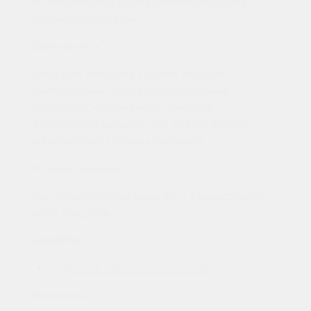
не требуется при кратковременном приеме
рекомендуемой дозы.
Фертильность
Лекарство относится к группе лекарств
(нестероидные противовоспалительные
препараты), которые могут влиять на
фертильность женщин. Этот эффект обратим
(обратим) после отмены препарата.
Условия хранения
При температуре не выше 30 С, в недоступном
месте для детей.
АНАЛОГИ
Бруфен SR 800 мг таблетки №28
Источники