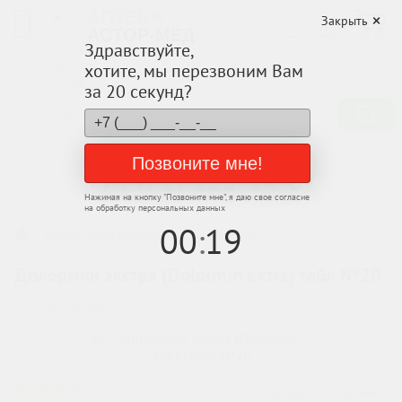
АПТЕКА
Закрыть
АСТОР-МЕД
Здравствуйте,
хотите, мы перезвоним Вам
за 20 секунд?
Заказывайте по телефону
Позвоните мне!
+7 (472) 225-14-07
Нажимая на кнопку "
Позвоните мне
", я даю свое согласие
на обработку персональных данных
00
:
19
/
Каталог
/
Противовоспалительные препараты
Долормин экстра (Dolormin extra) табл №20
В наличии
Добавить в избранное