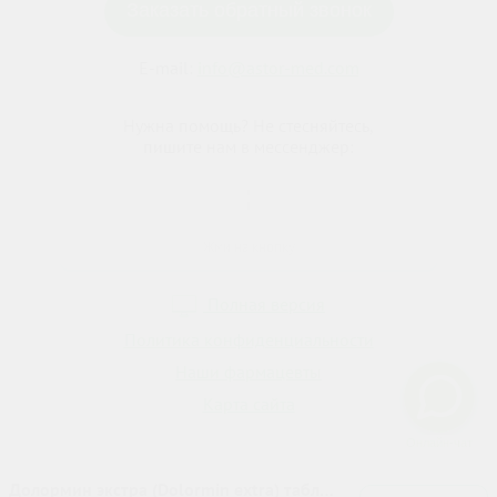
Заказать обратный звонок
E-mail:
info@astor-med.com
Нужна помощь? Не стесняйтесь,
пишите нам в мессенджер:
Жми на кнопку
Полная версия
Политика конфиденциальности
Наши фармацевты
Карта сайта
Долормин экстра (Dolormin extra) табл