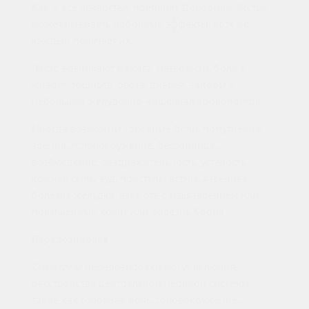
Как и все лекарства, препарат Долормин Экстра
может вызывать побочные эффекты, хотя не
каждый получает их.
Часто возникают изжога, метеоризм, боли в
животе, тошнота, рвота, диарея, запоры и
небольшая желудочно-кишечная кровопотеря.
Иногда возможны головные боли, помутнение
зрения, головокружение, бессонница,
возбуждение, раздражительность, усталость,
кожная сыпь, зуд, приступы астмы, язвенная
болезнь желудка, язва рта с изъязвлением или
повышенный колит или болезнь Крона.
Передозировка
Симптомы
передозировки могут включать
расстройства центральной нервной системы,
такие как головная боль, головокружение,