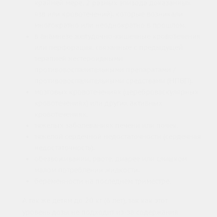
крайней мере, 2 разных эпизода доказанных
язв или кровотечений), которые возникали
многократно или неоднократно в прошлом.
в анамнезе желудочно-кишечные кровотечения
или перфорация, связанные с предыдущей
терапией нестероидными
противовоспалительными препаратами /
противовоспалительными средствами (НПВП).
мозговых кровотечениях (цереброваскулярных
кровотечениях) или других активных
кровотечениях.
тяжелых заболеваниях печени или почек.
тяжелой сердечной недостаточности (сердечная
недостаточность).
обезвоживании, рвоте, диарее или слишком
малом потреблении жидкости.
беременности на последнем триместре.
А так же детям до 20 кг (6 лет), так как этот
уровень дозы не подходит из-за содержания