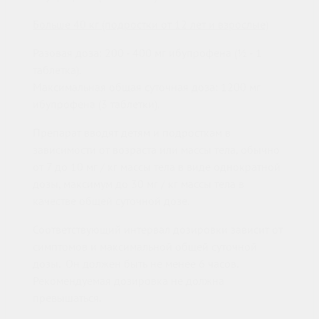
Больше 40 кг (подростки от 12 лет и взрослые)
Разовая доза: 200 - 400 мг ибупрофена (½ - 1
таблетка).
Максимальная общая суточная доза: 1200 мг
ибупрофена (3 таблетки).
Препарат вводят детям и подросткам в
зависимости от возраста или массы тела, обычно
от 7 до 10 мг / кг массы тела в виде однократной
дозы, максимум до 30 мг / кг массы тела в
качестве общей суточной дозе.
Соответствующий интервал дозировки зависит от
симптомов и максимальной общей суточной
дозы. Он должен быть не менее 6 часов.
Рекомендуемая дозировка не должна
превышаться.