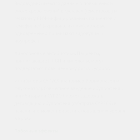
Зидовудин: имеются данные о повышенном
риске кровотечений в суставах (гемартрозы) и
гематом у ВИЧ-инфицированных пациентов с
гемофилией («кровоизлияния»), которые
одновременно принимают зидовудин и
ибупрофен.
Хинолоновые антибиотики. Пациенты,
принимающие НПВП и хинолоны, могут
подвергаться повышенному риску судорог.
Ингибиторы CYP2C9 (например,Вориконазол и
флуконазол). Совместное введение ибупрофена с
ингибиторами CYP2C9 может задержать
деградацию ибупрофена (субстрата CYP2C9) в
печени, что может привести к повышению уровня
в крови.
Побочные эффекты