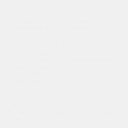
НПВП могут усиливать действие
антикоагулянтных препаратов, таких как
варфарин. При совместном применении
рекомендуется проверить состояние коагуляции.
Клинические исследования показали
взаимодействие между НПВП и
сульфонилмочевинами (агентами, снижающими
уровень глюкозы в крови). Хотя взаимодействия
между ибупрофеном и сульфонилмочевинами
ранее не были описаны, в качестве меры
предосторожности следует контролировать
уровень сахара в крови при одновременном
приеме.
Такролимус: риск повреждения почек
увеличивается, если оба препарата назначаются
одновременно.