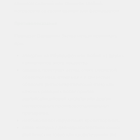
слишком сильный или слишком слабый,
поговорите со своим врачом или фармацевтом.
Противопоказания
Препарат Долормин Экстра нельзя принимать
при:
аллергии на Ибупрофен или любой из других
компонентов этого лекарства.
одышке, приступах астмы, отеке слизистой
оболочки носа, отеке кожи и слизистых
оболочек (ангионевротический отек) или
кожных реакциях после приема
ацетилсалициловой кислоты или других
нестероидных противовоспалительных
препаратов.
необъяснимых нарушениях кроветворения.
язвах желудка / двенадцатиперстной кишки
(пептические язвы) или кровотечениях (по