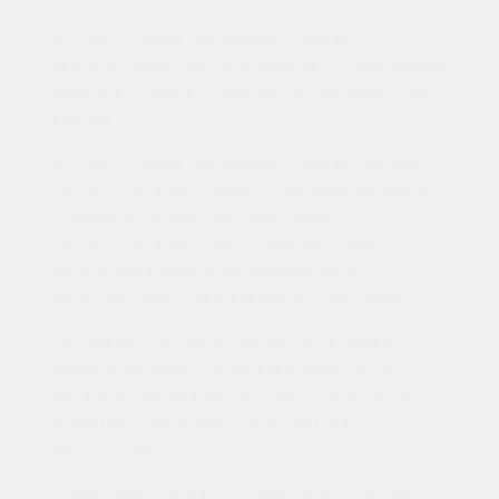
Одновременный прием ибупрофена и
калийсберегающих дегидраторов (определенных
диуретиков) может привести к увеличению калия
в крови.
Одновременный прием ибупрофена с другими
противовоспалительными и обезболивающими
средствами из группы нестероидных
противовоспалительных препаратов или с
глюкокортикоидами увеличивает риск
желудочно-кишечных язв или кровотечений.
Средства против тромбоцитов и некоторые
антидепрессанты (селективные ингибиторы
обратного захвата серотонина / СИОЗС) могут
увеличить риск желудочно-кишечных
кровотечений.
Прием ибупрофена в течение 24 часов до или