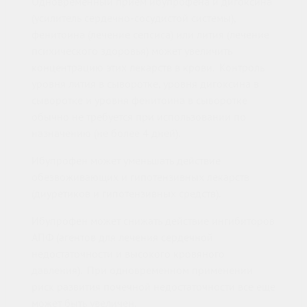
Одновременный прием ибупрофена и дигоксина
(усилитель сердечно-сосудистой системы),
фенитоина (лечение сепсиса) или лития (лечение
психического здоровья) может увеличить
концентрацию этих лекарств в крови. Контроль
уровня лития в сыворотке, уровня дигоксина в
сыворотке и уровня фенитоина в сыворотке
обычно не требуется при использовании по
назначению (не более 4 дней).
Ибупрофен может уменьшать действие
обезвоживающих и гипотензивных лекарств
(диуретиков и гипотензивных средств).
Ибупрофен может снижать действие ингибиторов
АПФ (агентов для лечения сердечной
недостаточности и высокого кровяного
давления). При одновременном применении
риск развития почечной недостаточности все еще
может быть увеличен.