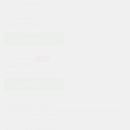
4.3
(
41
оценили
)
за 1 упаковку
2 570
цена:
руб
Купить
Заказ в 1 клик
от 3 упаковок
-12%
2 260
цена:
руб
Вы экономите
930
руб
Купить
Заказ в 1 клик
3
упак.
*точную стоимость доставки назовет менеджер при
подтверждении заказа
Бронирование лекарства - НЕ обязывает Вас покупать препарат.
Мы вам перезвоним, и ответим на все вопросы. И Вы сможете
решить - подтвердить заявку или отменить ее
В упаковке:
20 таблеток