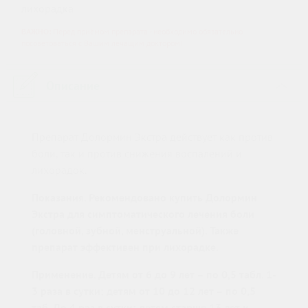
лихорадка
ВАЖНО:
Перед приёмом препарата - необходимо обязательно
посоветоваться с Вашим лечащим доктором!
Описание
›
Препарат Долормин Экстра действует как против
боли, так и против снижения воспалений и
лихорадок.
Показания. Рекомендовано купить Долормин
Экстра для симптоматического лечения боли
(головной, зубной, менструальной). Также
препарат эффективен при лихорадке.
Применение. Детям от 6 до 9 лет – по 0,5 табл. 1-
3 раза в сутки; детям от 10 до 12 лет – по 0,5
таб. До 4 раз в сутки; детям старше 13 лет и