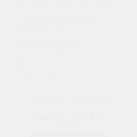
Официальная инструкция от производителя
Государственный реестр лекарственных средств
Анатомо-терапевтическо-химическая
классификация (ATX)
Проверено специалистом
Мишина Ирина Игоревна
фармацевт, стаж 4 года
Видео о препарате (1)
›
(чтобы позвонить - нажмите на номер)
+7 (472) 225-14-07
Белгород