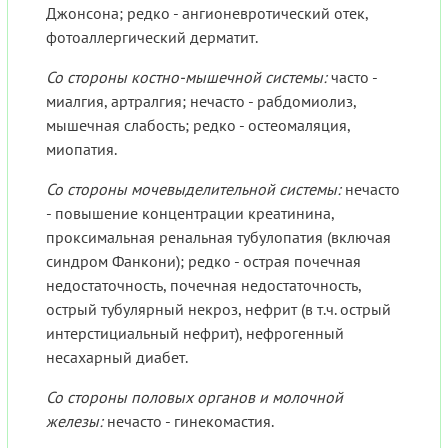
Джонсона; редко - ангионевротический отек,
фотоаллергический дерматит.
Со стороны костно-мышечной системы:
часто -
миалгия, артралгия; нечасто - рабдомиолиз,
мышечная слабость; редко - остеомаляция,
миопатия.
Со стороны мочевыделительной системы:
нечасто
- повышение концентрации креатинина,
проксимальная ренальная тубулопатия (включая
синдром Фанкони); редко - острая почечная
недостаточность, почечная недостаточность,
острый тубулярный некроз, нефрит (в т.ч. острый
интерстициальный нефрит), нефрогенный
несахарный диабет.
Со стороны половых органов и молочной
железы:
нечасто - гинекомастия.