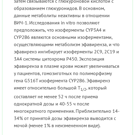
затем связываются с глюкуроновой кислотой с
образованием глюкуронидов. В основном,
данные метаболиты неактивны в отношении
ВИЧ-1. Исследования in vitro позволяют
предположить, что изоферменты CYP3A4 и
CYP2B6 являются основными изоферментами,
осуществляющими метаболизм эфавиренза, и что
эфавиренз ингибирует изоферменты 2С9, 2С19 и
3А4 системы цитохрома Р450. Экспозиция
эфавиренза в плазме крови может увеличиваться
у пациентов, гомозиготных по полиморфизму
гена G516T изофермента CYP2B6. Эфавиренз
имеет относительно большой Т
, который
1/2
составляет не менее 52 ч после приема
однократной дозы и 40-55 ч после
многократного применения. Приблизительно 14-
34% от принятой дозы эфавиренза выводится с
мочой (менее 1% в неизмененном виде).