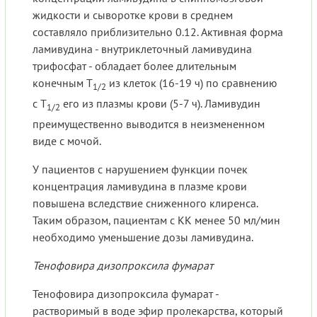
жидкости и сыворотке крови в среднем
составляло приблизительно 0.12. Активная форма
ламивудина - внутриклеточный ламивудина
трифосфат - обладает более длительным
конечным Т
из клеток (16-19 ч) по сравнению
1/2
с Т
его из плазмы крови (5-7 ч). Ламивудин
1/2
преимущественно выводится в неизмененном
виде с мочой.
У пациентов с нарушением функции почек
концентрация ламивудина в плазме крови
повышена вследствие сниженного клиренса.
Таким образом, пациентам с КК менее 50 мл/мин
необходимо уменьшение дозы ламивудина.
Тенофовира дизопроксила фумарат
Тенофовира дизопроксила фумарат -
растворимый в воде эфир пролекарства, который