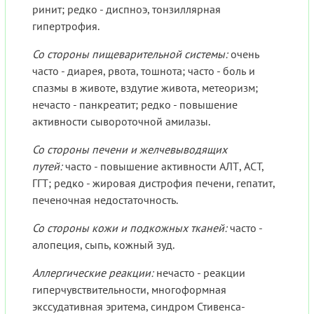
ринит; редко - диспноэ, тонзиллярная
гипертрофия.
Со стороны пищеварительной системы:
очень
часто - диарея, рвота, тошнота; часто - боль и
спазмы в животе, вздутие живота, метеоризм;
нечасто - панкреатит; редко - повышение
активности сывороточной амилазы.
Со стороны печени и желчевыводящих
путей:
часто - повышение активности АЛТ, ACT,
ГГТ; редко - жировая дистрофия печени, гепатит,
печеночная недостаточность.
Со стороны кожи и подкожных тканей:
часто -
алопеция, сыпь, кожный зуд.
Аллергические реакции:
нечасто - реакции
гиперчувствительности, многоформная
экссудативная эритема, синдром Стивенса-