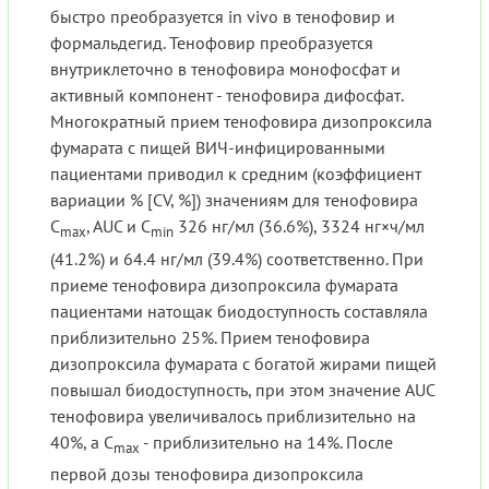
быстро преобразуется in vivo в тенофовир и
формальдегид. Тенофовир преобразуется
внутриклеточно в тенофовира монофосфат и
активный компонент - тенофовира дифосфат.
Многократный прием тенофовира дизопроксила
фумарата с пищей ВИЧ-инфицированными
пациентами приводил к средним (коэффициент
вариации % [CV, %]) значениям для тенофовира
C
, AUC и C
326 нг/мл (36.6%), 3324 нг×ч/мл
max
min
(41.2%) и 64.4 нг/мл (39.4%) соответственно. При
приеме тенофовира дизопроксила фумарата
пациентами натощак биодоступность составляла
приблизительно 25%. Прием тенофовира
дизопроксила фумарата с богатой жирами пищей
повышал биодоступность, при этом значение AUC
тенофовира увеличивалось приблизительно на
40%, а C
- приблизительно на 14%. После
max
первой дозы тенофовира дизопроксила