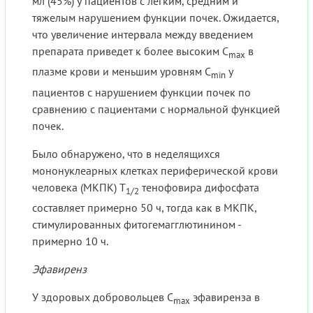
мл (45%) у пациентов с легким, средним и
тяжелым нарушением функции почек. Ожидается,
что увеличение интервала между введением
препарата приведет к более высоким C
в
max
плазме крови и меньшим уровням C
у
min
пациентов с нарушением функции почек по
сравнению с пациентами с нормальной функцией
почек.
Было обнаружено, что в неделящихся
мононуклеарных клетках периферической крови
человека (МКПК) Т
тенофовира дифосфата
1/2
составляет примерно 50 ч, тогда как в МКПК,
стимулированных фитогемагглютинином -
примерно 10 ч.
Эфавиренз
У здоровых добровольцев C
эфавиренза в
max