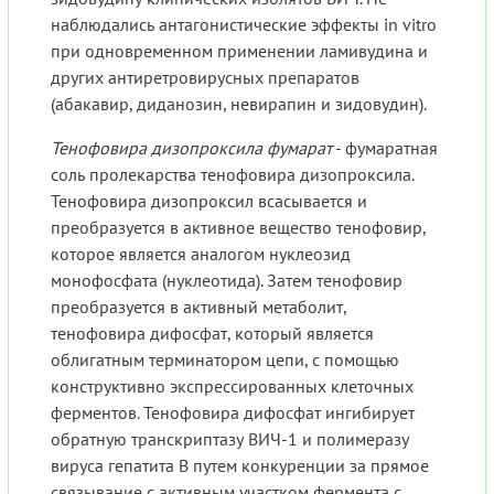
наблюдались антагонистические эффекты in vitro
при одновременном применении ламивудина и
других антиретровирусных препаратов
(абакавир, диданозин, невирапин и зидовудин).
Тенофовира дизопроксила фумарат
- фумаратная
соль пролекарства тенофовира дизопроксила.
Тенофовира дизопроксил всасывается и
преобразуется в активное вещество тенофовир,
которое является аналогом нуклеозид
монофосфата (нуклеотида). Затем тенофовир
преобразуется в активный метаболит,
тенофовира дифосфат, который является
облигатным терминатором цепи, с помощью
конструктивно экспрессированных клеточных
ферментов. Тенофовира дифосфат ингибирует
обратную транскриптазу ВИЧ-1 и полимеразу
вируса гепатита В путем конкуренции за прямое
связывание с активным участком фермента с