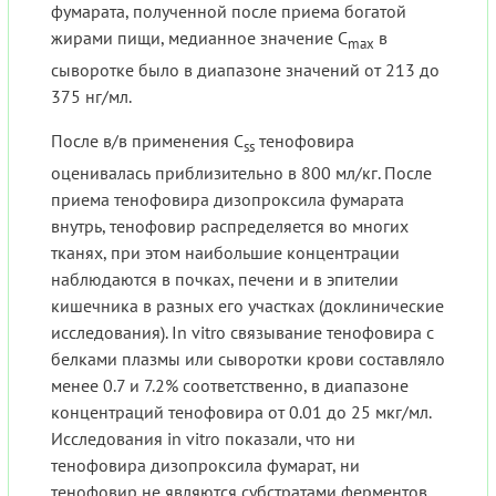
фумарата, полученной после приема богатой
жирами пищи, медианное значение C
в
max
сыворотке было в диапазоне значений от 213 до
375 нг/мл.
После в/в применения C
тенофовира
ss
оценивалась приблизительно в 800 мл/кг. После
приема тенофовира дизопроксила фумарата
внутрь, тенофовир распределяется во многих
тканях, при этом наибольшие концентрации
наблюдаются в почках, печени и в эпителии
кишечника в разных его участках (доклинические
исследования). In vitro связывание тенофовира с
белками плазмы или сыворотки крови составляло
менее 0.7 и 7.2% соответственно, в диапазоне
концентраций тенофовира от 0.01 до 25 мкг/мл.
Исследования in vitro показали, что ни
тенофовира дизопроксила фумарат, ни
тенофовир не являются субстратами ферментов