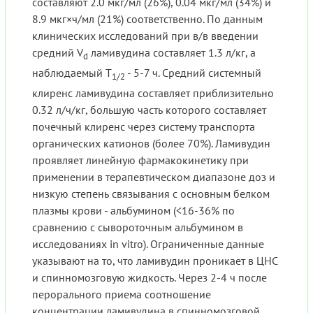
составляют 2.0 мкг/мл (26%), 0.04 мкг/мл (34%) и
8.9 мкг×ч/мл (21%) соответственно. По данным
клинических исследований при в/в введении
средний V
ламивудина составляет 1.3 л/кг, а
d
наблюдаемый Т
- 5-7 ч. Средний системный
1/2
клиренс ламивудина составляет приблизительно
0.32 л/ч/кг, большую часть которого составляет
почечный клиренс через систему транспорта
органических катионов (более 70%). Ламивудин
проявляет линейную фармакокинетику при
применении в терапевтическом диапазоне доз и
низкую степень связывания с основным белком
плазмы крови - альбумином (<16-36% по
сравнению с сывороточным альбумином в
исследованиях in vitro). Ограниченные данные
указывают на то, что ламивудин проникает в ЦНС
и спинномозговую жидкость. Через 2-4 ч после
перорального приема соотношение
концентрации ламивудина в спинномозговой