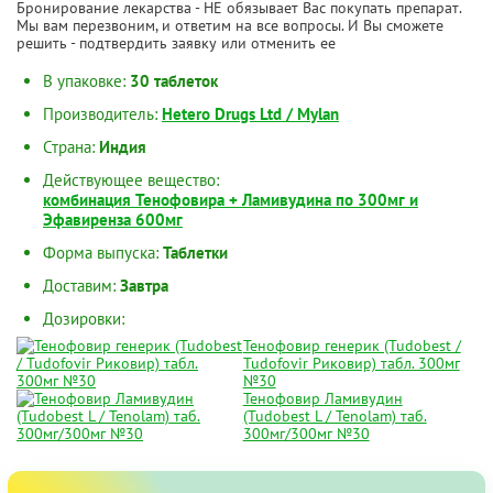
Бронирование лекарства - НЕ обязывает Вас покупать препарат.
Мы вам перезвоним, и ответим на все вопросы. И Вы сможете
решить - подтвердить заявку или отменить ее
В упаковке:
30 таблеток
Производитель:
Hetero Drugs Ltd / Mylan
Страна:
Индия
Действующее вещество:
комбинация Тенофовира + Ламивудина по 300мг и
Эфавиренза 600мг
Форма выпуска:
Таблетки
Доставим:
Завтра
Дозировки:
Тенофовир генерик (Tudobest /
Tudofovir Риковир) табл. 300мг
№30
Тенофовир Ламивудин
(Tudobest L / Tenolam) таб.
300мг/300мг №30