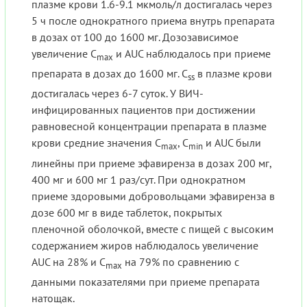
плазме крови 1.6-9.1 мкмоль/л достигалась через
5 ч после однократного приема внутрь препарата
в дозах от 100 до 1600 мг. Дозозависимое
увеличение C
и AUC наблюдалось при приеме
max
препарата в дозах до 1600 мг. C
в плазме крови
ss
достигалась через 6-7 суток. У ВИЧ-
инфицированных пациентов при достижении
равновесной концентрации препарата в плазме
крови средние значения C
, C
и AUC были
max
min
линейны при приеме эфавиренза в дозах 200 мг,
400 мг и 600 мг 1 раз/сут. При однократном
приеме здоровыми добровольцами эфавиренза в
дозе 600 мг в виде таблеток, покрытых
пленочной оболочкой, вместе с пищей с высоким
содержанием жиров наблюдалось увеличение
AUC на 28% и C
на 79% по сравнению с
max
данными показателями при приеме препарата
натощак.