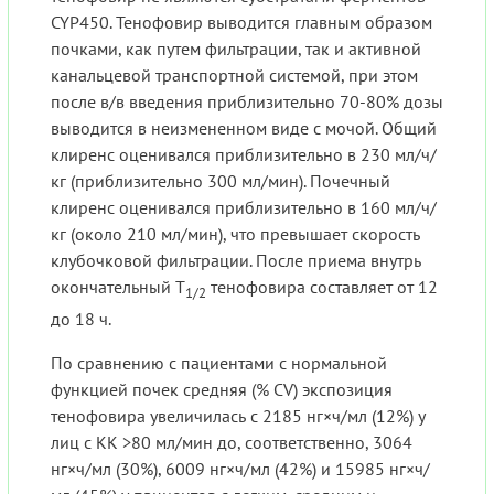
CYP450. Тенофовир выводится главным образом
почками, как путем фильтрации, так и активной
канальцевой транспортной системой, при этом
после в/в введения приблизительно 70-80% дозы
выводится в неизмененном виде с мочой. Общий
клиренс оценивался приблизительно в 230 мл/ч/
кг (приблизительно 300 мл/мин). Почечный
клиренс оценивался приблизительно в 160 мл/ч/
кг (около 210 мл/мин), что превышает скорость
клубочковой фильтрации. После приема внутрь
окончательный Т
тенофовира составляет от 12
1/2
до 18 ч.
По сравнению с пациентами с нормальной
функцией почек средняя (% CV) экспозиция
тенофовира увеличилась с 2185 нг×ч/мл (12%) у
лиц с КК >80 мл/мин до, соответственно, 3064
нг×ч/мл (30%), 6009 нг×ч/мл (42%) и 15985 нг×ч/