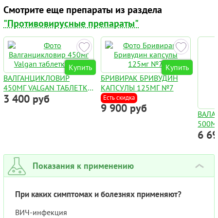
Смотрите еще препараты из раздела
"Противовирусные препараты"
Купить
Купить
ВАЛГАНЦИКЛОВИР
БРИВИРАК БРИВУДИН
450МГ VALGAN ТАБЛЕТКИ
КАПСУЛЫ 125МГ №7
3 400 руб
№4
Есть скидка
9 900 руб
ВАЛА
500М
6 6
Показания к применению
›
При каких симптомах и болезнях применяют?
ВИЧ-инфекция