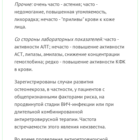
Прочие:
очень часто - астения; часто -
недомогание, повышенная утомляемость,
лихорадка; нечасто - "приливы" крови к коже
лица.
Со стороны лабораторных показателей:
часто -
активности АЛТ; нечасто - повышение активности
АСТ, липазы, амилазы, снижение концентрации
гемоглобина; редко - повышение активности КФК
в крови.
Зарегистрированы случаи развития
остеонекроза, в частности, у пациентов с
общепризнанными факторами риска, на
продвинутой стадии ВИЧ-инфекции или при
длительной комбинированной
антиретровирусной терапии. Частота
встречаемости этого явления неизвестна.
Во время проведения антиретровирусной