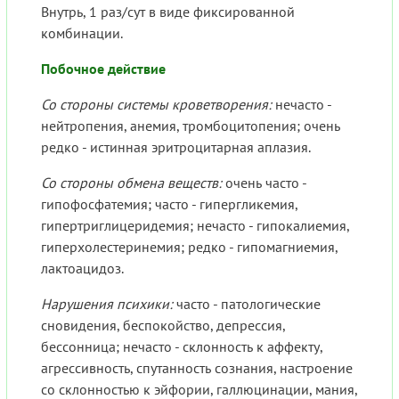
Внутрь, 1 раз/сут в виде фиксированной
комбинации.
Побочное действие
Со стороны системы кроветворения:
нечасто -
нейтропения, анемия, тромбоцитопения; очень
редко - истинная эритроцитарная аплазия.
Со стороны обмена веществ:
очень часто -
гипофосфатемия; часто - гипергликемия,
гипертриглицеридемия; нечасто - гипокалиемия,
гиперхолестеринемия; редко - гипомагниемия,
лактоацидоз.
Нарушения психики:
часто - патологические
сновидения, беспокойство, депрессия,
бессонница; нечасто - склонность к аффекту,
агрессивность, спутанность сознания, настроение
со склонностью к эйфории, галлюцинации, мания,