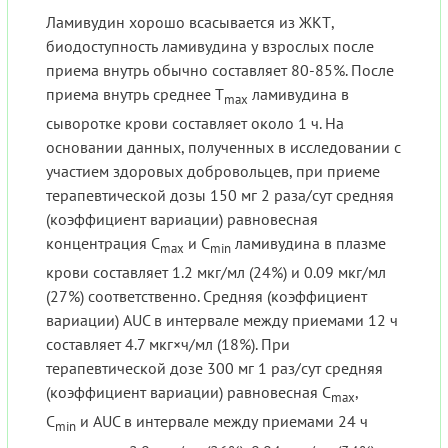
Ламивудин хорошо всасывается из ЖКТ,
биодоступность ламивудина у взрослых после
приема внутрь обычно составляет 80-85%. После
приема внутрь среднее T
ламивудина в
max
сыворотке крови составляет около 1 ч. На
основании данных, полученных в исследовании с
участием здоровых добровольцев, при приеме
терапевтической дозы 150 мг 2 раза/сут средняя
(коэффициент вариации) равновесная
концентрация C
и C
ламивудина в плазме
max
min
крови составляет 1.2 мкг/мл (24%) и 0.09 мкг/мл
(27%) соответственно. Средняя (коэффициент
вариации) AUC в интервале между приемами 12 ч
составляет 4.7 мкг×ч/мл (18%). При
терапевтической дозе 300 мг 1 раз/сут средняя
(коэффициент вариации) равновесная C
,
max
C
и AUC в интервале между приемами 24 ч
min