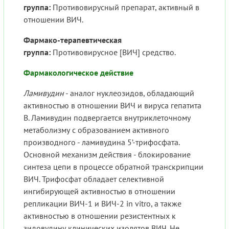
группа:
Противовирусный препарат, активный в
отношении ВИЧ.
Фармако-терапевтическая
группа:
Противовирусное [ВИЧ] средство.
Фармакологическое действие
Ламивудин
- аналог нуклеозидов, обладающий
активностью в отношении ВИЧ и вируса гепатита
В. Ламивудин подвергается внутриклеточному
метаболизму с образованием активного
производного - ламивудина 5’-трифосфата.
Основной механизм действия - блокирование
синтеза цепи в процессе обратной транскрипции
ВИЧ. Трифосфат обладает селективной
ингибирующей активностью в отношении
репликации ВИЧ-1 и ВИЧ-2 in vitro, а также
активностью в отношении резистентных к
зидовудину клинических изолятов ВИЧ. Не