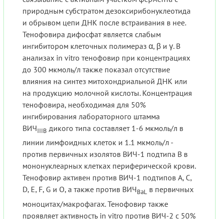
природным субстратом дезоксирибонуклеотида
и обрывом цепи ДНК после встраивания в нее.
Тенофовира дифосфат является слабым
ингибитором клеточных полимераз α, β и γ. В
анализах in vitro тенофовир при концентрациях
до 300 мкмоль/л также показал отсутствие
влияния на синтез митохондриальной ДНК или
на продукцию молочной кислоты. Концентрация
тенофовира, необходимая для 50%
ингибирования лабораторного штамма
ВИЧ
дикого типа составляет 1-6 мкмоль/л в
IIIB
линии лимфоидных клеток и 1.1 мкмоль/л -
против первичных изолятов ВИЧ-1 подтипа В в
мононуклеарных клетках периферической крови.
Тенофовир активен против ВИЧ-1 подтипов А, С,
D, Е, F, G и О, а также против ВИЧ
в первичных
BaL
моноцитах/макрофагах. Тенофовир также
проявляет активность in vitro против ВИЧ-2 с 50%