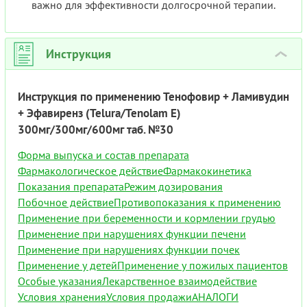
важно для эффективности долгосрочной терапии.
Инструкция
›
Инструкция по применению Тенофовир + Ламивудин
+ Эфавиренз (Telura/Tenolam E)
300мг/300мг/600мг таб. №30
Форма выпуска и состав препарата
Фармакологическое действие
Фармакокинетика
Показания препарата
Режим дозирования
Побочное действие
Противопоказания к применению
Применение при беременности и кормлении грудью
Применение при нарушениях функции печени
Применение при нарушениях функции почек
Применение у детей
Применение у пожилых пациентов
Особые указания
Лекарственное взаимодействие
Условия хранения
Условия продажи
АНАЛОГИ