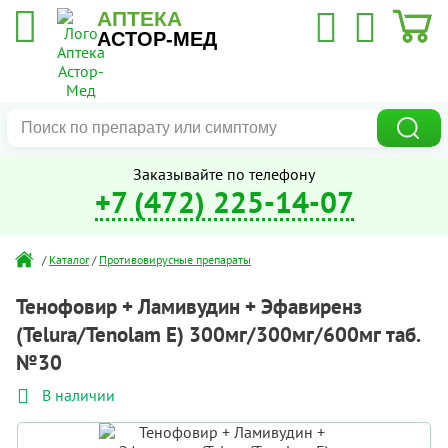
АПТЕКА
АСТОР-МЕД
Заказывайте по телефону
+7 (472) 225-14-07
/
Каталог
/
Противовирусные препараты
Тенофовир + Ламивудин + Эфавиренз
(Telura/Tenolam E) 300мг/300мг/600мг таб.
№30
В наличии