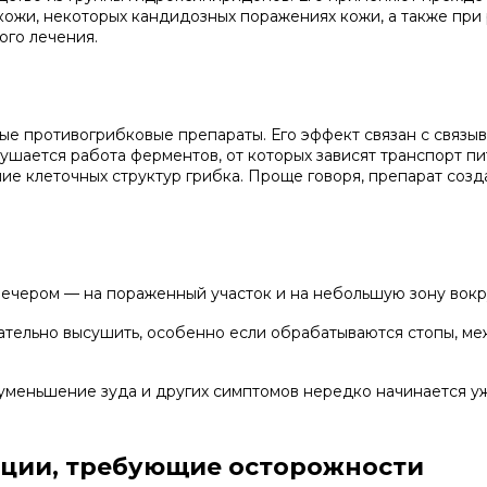
й кожи, некоторых кандидозных поражениях кожи, а также при
ого лечения.
ные противогрибковые препараты. Его эффект связан с связы
рушается работа ферментов, от которых зависят транспорт п
 клеточных структур грибка. Проще говоря, препарат создае
вечером — на пораженный участок и на небольшую зону вокру
тельно высушить, особенно если обрабатываются стопы, ме
меньшение зуда и других симптомов нередко начинается уж
ации, требующие осторожности