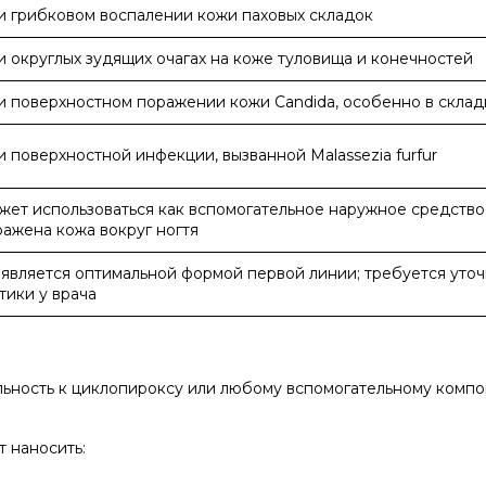
и грибковом воспалении кожи паховых складок
 округлых зудящих очагах на коже туловища и конечностей
и поверхностном поражении кожи Candida, особенно в склад
 поверхностной инфекции, вызванной Malassezia furfur
ет использоваться как вспомогательное наружное средство,
ажена кожа вокруг ногтя
 является оптимальной формой первой линии; требуется уто
тики у врача
ьность к циклопироксу или любому вспомогательному компо
т наносить: