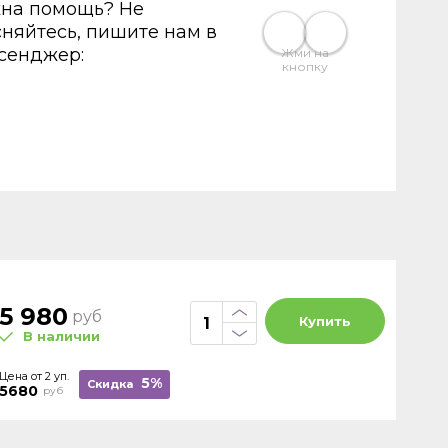
на помощь? Не
сняйтесь, пишите нам в
сенджер:
Жми на
кнопку
5 980
руб
Купить
В наличии
Цена от 2 уп.
5%
Скидка
5680
руб