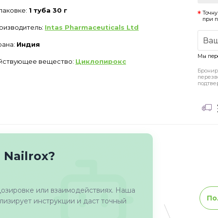
упаковке:
1 туба 30 г
Точну
при 
оизводитель:
Intas Pharmaceuticals Ltd
рана:
Индия
Мы пер
йствующее вещество:
Циклопирокс
Бронир
перезв
подтве
Nailrox?
дозировке или взаимодействиях. Наша
По
изирует инструкции и даст точный