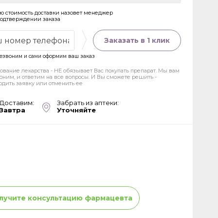
ю стоимость доставки назовет менеджер
подтверждении заказа
Заказать в 1 клик
езвоним и сами оформим ваш заказ
ование лекарства - НЕ обязывает Вас покупать препарат. Мы вам
оним, и ответим на все вопросы. И Вы сможете решить -
рдить заявку или отменить ее
Доставим:
Забрать из аптеки:
Завтра
Уточняйте
лучите консультацию фармацевта