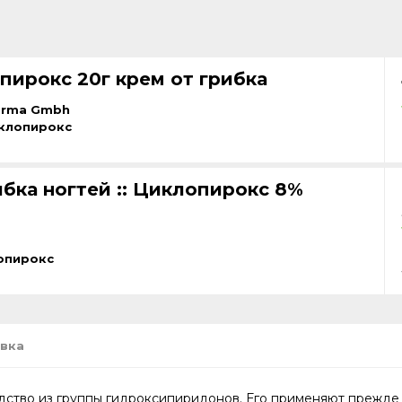
пирокс 20г крем от грибка
arma Gmbh
клопирокс
ибка ногтей :: Циклопирокс 8%
опирокс
вка
ство из группы гидроксипиридонов. Его применяют прежде 