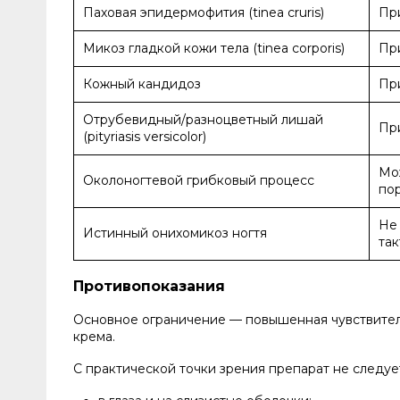
Паховая эпидермофития (tinea cruris)
Пр
Микоз гладкой кожи тела (tinea corporis)
При
Кожный кандидоз
Пр
Отрубевидный/разноцветный лишай
При
(pityriasis versicolor)
Мож
Околоногтевой грибковый процесс
пор
Не
Истинный онихомикоз ногтя
так
Противопоказания
Основное ограничение — повышенная чувствител
крема.
С практической точки зрения препарат не следуе