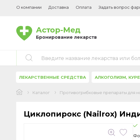
О компании
Доставка
Оплата
Задать вопрос фа
Астор-Мед
Бронирование лекарств
Введите название лекарства или бо
ЛЕКАРСТВЕННЫЕ СРЕДСТВА
АЛКОГОЛИЗМ, КУР
Каталог
Противогрибковые препараты для н
Циклопирокс (Nailrox) Инди
Фо