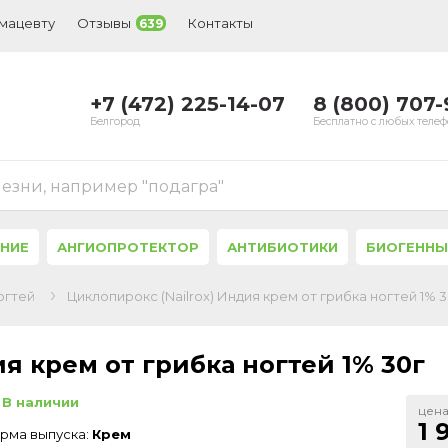
рмацевту
Отзывы
Контакты
639
+7 (472) 225-14-07
8 (800) 707
Белгород
Бесплатно с любых теле
лезни, например "подагра"
ЕНИЕ
АНГИОПРОТЕКТОР
АНТИБИОТИКИ
БИОГЕННЫ
огтей
Циклопирокс (Nailrox) Индия крем от грибка ногтей 1% 3
я крем от грибка ногтей 1% 30г
В наличии
цена
1 
рма выпуска:
Крем