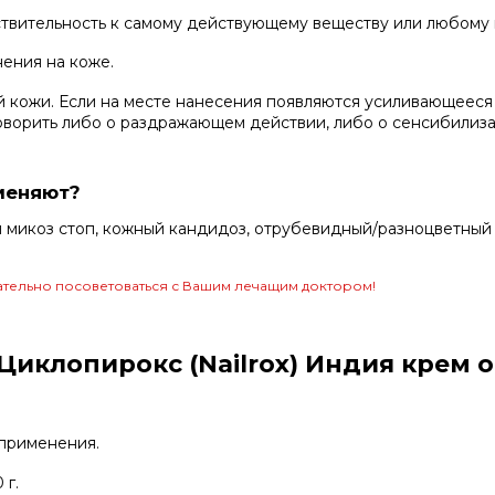
твительность к самому действующему веществу или любому 
ения на коже.
й кожи. Если на месте нанесения появляются усиливающеес
говорить либо о раздражающем действии, либо о сенсибилиза
меняют?
микоз стоп, кожный кандидоз, отрубевидный/разноцветный 
тельно посоветоваться с Вашим лечащим доктором!
клопирокс (Nailrox) Индия крем от
 применения.
 г.