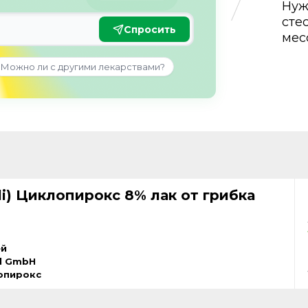
Нуж
сте
Спросить
мес
Можно ли с другими лекарствами?
li) Циклопирокс 8% лак от грибка
ей
al GmbH
опирокс