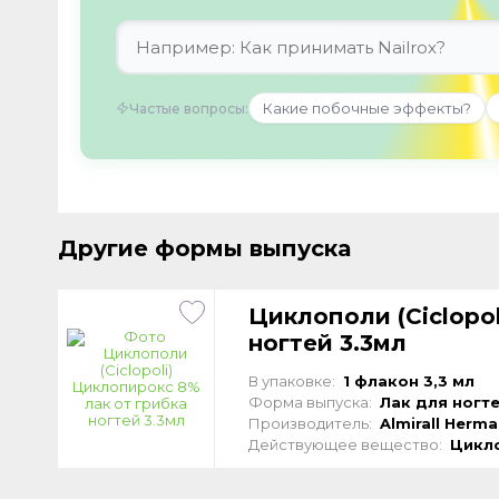
Какие побочные эффекты?
Частые вопросы:
Другие формы выпуска
Циклополи (Сiclopo
ногтей 3.3мл
В упаковке:
1 флакон 3,3 мл
Форма выпуска:
Лак для ногт
Производитель:
Almirall Herm
Действующее вещество:
Цикл