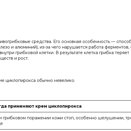
тивогрибковые средства. Его основная особенность — спосо
лезо и алюминий), из-за чего нарушается работа ферментов, 
нутри грибковой клетки. В результате клетка грибка теряет
ществ и рост.
ие циклопирокса обычно невелико.
гда применяют крем циклопирокса
и грибковом поражении кожи стоп, особенно шелушении, тр
де