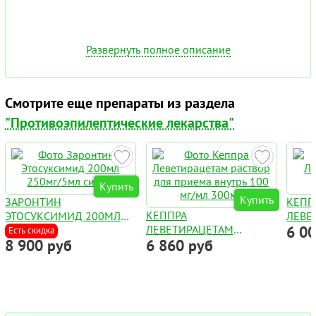
Развернуть полное описание
Смотрите еще препараты из раздела
"Противоэпилептические лекарства"
Купить
Купить
ЗАРОНТИН
КЕПП
КЕППРА
ЭТОСУКСИМИД 200МЛ
ЛЕВЕ
ЛЕВЕТИРАЦЕТАМ
6 0
250МГ/5МЛ СИРОП
1000
Есть скидка
8 900 руб
6 860 руб
РАСТВОР ДЛЯ ПРИЕМА
ВНУТРЬ 100 МГ/МЛ
300МЛ