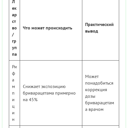
Л
ек
ар
ст
Практический
во
Что может происходить
вывод
/
гр
уп
па
Ри
ф
Может
а
понадобиться
м
Снижает экспозицию
коррекция
п
бриварацетама примерно
дозы
и
на 45%
бриварацетам
ц
а врачом
и
н