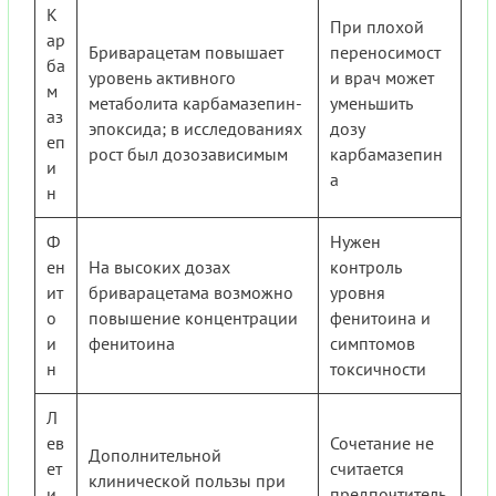
К
При плохой
ар
Бриварацетам повышает
переносимост
ба
уровень активного
и врач может
м
метаболита карбамазепин-
уменьшить
аз
эпоксида; в исследованиях
дозу
еп
рост был дозозависимым
карбамазепин
и
а
н
Ф
Нужен
ен
На высоких дозах
контроль
ит
бриварацетама возможно
уровня
о
повышение концентрации
фенитоина и
и
фенитоина
симптомов
н
токсичности
Л
ев
Сочетание не
Дополнительной
ет
считается
клинической пользы при
и
предпочтитель