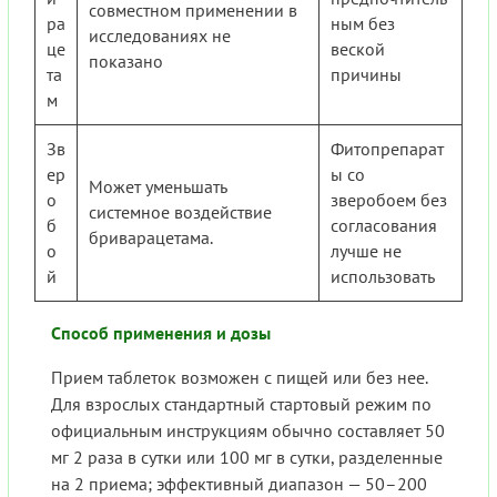
совместном применении в
ра
ным без
исследованиях не
це
веской
показано
та
причины
м
Зв
Фитопрепарат
ер
ы со
Может уменьшать
о
зверобоем без
системное воздействие
б
согласования
бриварацетама.
о
лучше не
й
использовать
Способ применения и дозы
Прием таблеток возможен с пищей или без нее.
Для взрослых стандартный стартовый режим по
официальным инструкциям обычно составляет 50
мг 2 раза в сутки или 100 мг в сутки, разделенные
на 2 приема; эффективный диапазон — 50–200