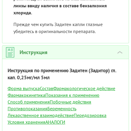
линзы ввиду наличия в составе бензалкония
хлорида.
Прежде чем купить Задитен капли глазные
убедитесь в оригинальности препарата.
Инструкция
›
Инструкция по применению Задитен (Задитор) гл.
кап. 0,25мг/мл 5мл
Форма выпуска
Состав
Фармакологическое действие
Фармакокинетика
Показания к применению
Способ применения
Побочные действия
Противопоказания
Беременность
Лекарственное взаимодействие
Передозировка
Условия хранения
АНАЛОГИ