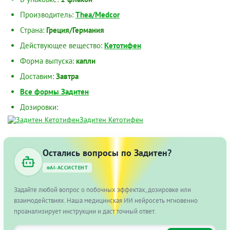
Производитель:
Thea/Medcor
Страна:
Греция/Германия
Действующее вещество:
Кетотифен
Форма выпуска:
капли
Доставим:
Завтра
Все формы Задитен
Дозировки:
Задитен Кетотифен
Остались вопросы по Задитен?
AI-АССИСТЕНТ
Задайте любой вопрос о побочных эффектах, дозировке или
взаимодействиях. Наша медицинская ИИ нейросеть мгновенно
проанализирует инструкции и даст точный ответ.