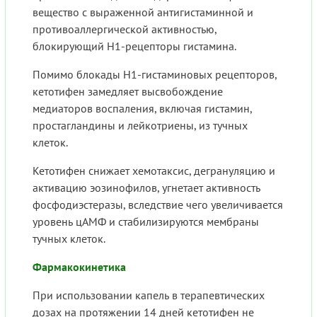
вещество с выраженной антигистаминной и
противоаллергической активностью,
блокирующий Н1-рецепторы гистамина.
Помимо блокады Н1-гистаминовых рецепторов,
кетотифен замедляет высвобождение
медиаторов воспаления, включая гистамин,
простагландины и лейкотриены, из тучных
клеток.
Кетотифен снижает хемотаксис, дегрануляцию и
активацию эозинофилов, угнетает активность
фосфодиэстеразы, вследствие чего увеличивается
уровень цАМФ и стабилизируются мембраны
тучных клеток.
Фармакокинетика
При использовании капель в терапевтических
дозах на протяжении 14 дней кетотифен не