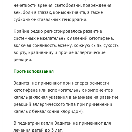
нечеткости зрения, светобоязни, повреждения
век, боли в глазах, конъюнктивита, а также
субконъюнктивальных геморрагий.
Крайне редко регистрировалось развитие
системных нежелательных явлений кетотифена,
включая сонливость, экзему, кожную сыпь, сухость
во рту, крапивницу и прочие аллергические
реакции.
Противопоказания
Задитен не применяют при непереносимости
кетотифена или вспомогательных компонентов
капель (включая указания в анамнезе на развитие
реакций аллергического типа при применении
капель с бензалкония хлоридом).
В педиатрии капли Задитен не применяют для
лечения детей до 3 лет.