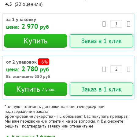
4.5
(
22
оценили
)
за 1 упаковку
2 970
цена:
руб
Купить
Заказ в 1 клик
от 2 упаковок
-6%
2 780
цена:
руб
Вы экономите
380
руб
Купить
Заказ в 1 клик
2
упак.
*точную стоимость доставки назовет менеджер при
подтверждении заказа
Бронирование лекарства - НЕ обязывает Вас покупать препарат.
Мы вам перезвоним, и ответим на все вопросы. И Вы сможете
решить - подтвердить заявку или отменить ее
В упаковке:
1 флакон