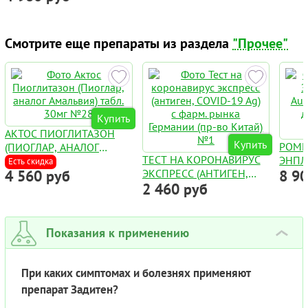
Смотрите еще препараты из раздела
"Прочее"
Купить
АКТОС ПИОГЛИТАЗОН
Купить
РОМ
(ПИОГЛАР, АНАЛОГ
ТЕСТ НА КОРОНАВИРУС
ЭНПЛ
АМАЛЬВИЯ) ТАБЛ. 30МГ
Есть скидка
4 560 руб
ЭКСПРЕСС (АНТИГЕН,
8 9
AUGP
№28
2 460 руб
COVID-19 AG) С ФАРМ.
ДЛЯ 
РЫНКА ГЕРМАНИИ (ПР-
ФЛАК
ВО КИТАЙ) №1
Показания к применению
›
При каких симптомах и болезнях применяют
препарат Задитен?