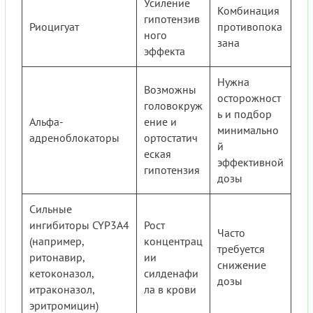
Усиление
Комбинация
гипотензив
Риоцигуат
противопока
ного
зана
эффекта
Нужна
Возможны
осторожност
головокруж
ь и подбор
Альфа-
ение и
минимально
адреноблокаторы
ортостатич
й
еская
эффективной
гипотензия
дозы
Сильные
ингибиторы CYP3A4
Рост
Часто
(например,
концентрац
требуется
ритонавир,
ии
снижение
кетоконазол,
силденафи
дозы
итраконазол,
ла в крови
эритромицин)