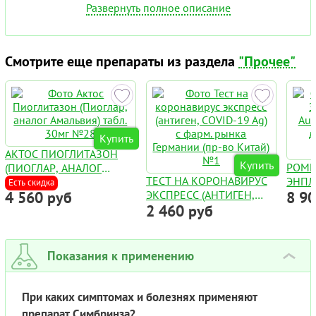
Развернуть полное описание
Смотрите еще препараты из раздела
"Прочее"
Купить
АКТОС ПИОГЛИТАЗОН
Купить
РОМ
(ПИОГЛАР, АНАЛОГ
ТЕСТ НА КОРОНАВИРУС
ЭНПЛ
АМАЛЬВИЯ) ТАБЛ. 30МГ
Есть скидка
4 560 руб
ЭКСПРЕСС (АНТИГЕН,
8 9
AUGP
№28
2 460 руб
COVID-19 AG) С ФАРМ.
ДЛЯ 
РЫНКА ГЕРМАНИИ (ПР-
ФЛАК
ВО КИТАЙ) №1
Показания к применению
›
При каких симптомах и болезнях применяют
препарат Симбринза?