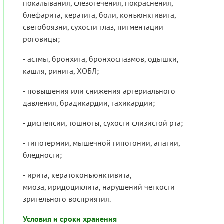
покалывания, слезотечения, покраснения,
блефарита, кератита, боли, конъюнктивита,
светобоязни, сухости глаз, пигментации
роговицы;
- астмы, бронхита, бронхоспазмов, одышки,
кашля, ринита, ХОБЛ;
- повышения или снижения артериального
давления, брадикардии, тахикардии;
- диспепсии, тошноты, сухости слизистой рта;
- гипотермии, мышечной гипотонии, апатии,
бледности;
- ирита, кератоконъюнктивита,
миоза, иридоциклита, нарушений четкости
зрительного восприятия.
Условия и сроки хранения