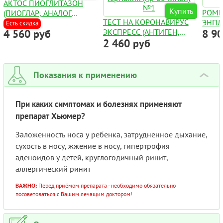
АКТОС ПИОГЛИТАЗОН
Купить
РОМ
(ПИОГЛАР, АНАЛОГ
ТЕСТ НА КОРОНАВИРУС
ЭНПЛ
АМАЛЬВИЯ) ТАБЛ. 30МГ
Есть скидка
4 560 руб
ЭКСПРЕСС (АНТИГЕН,
8 9
AUGP
№28
2 460 руб
COVID-19 AG) С ФАРМ.
ДЛЯ 
РЫНКА ГЕРМАНИИ (ПР-
ФЛАК
ВО КИТАЙ) №1
Показания к применению
›
При каких симптомах и болезнях применяют
препарат Хьюмер?
Заложенность носа у ребенка, затрудненное дыхание,
сухость в носу, жжение в носу, гипертрофия
аденоидов у детей, круглогодичный ринит,
аллергический ринит
ВАЖНО:
Перед приёмом препарата - необходимо обязательно
посоветоваться с Вашим лечащим доктором!