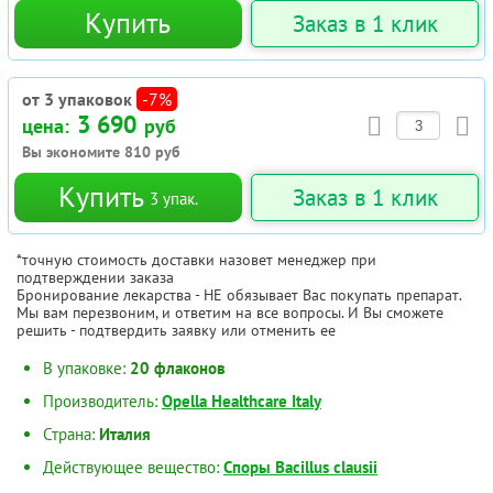
Купить
Заказ в 1 клик
от 3 упаковок
-7%
3 690
цена:
руб
Вы экономите
810
руб
Купить
Заказ в 1 клик
3
упак.
*точную стоимость доставки назовет менеджер при
подтверждении заказа
Бронирование лекарства - НЕ обязывает Вас покупать препарат.
Мы вам перезвоним, и ответим на все вопросы. И Вы сможете
решить - подтвердить заявку или отменить ее
В упаковке:
20 флаконов
Производитель:
Opella Healthcare Italy
Страна:
Италия
Действующее вещество:
Споры Bacillus clausii