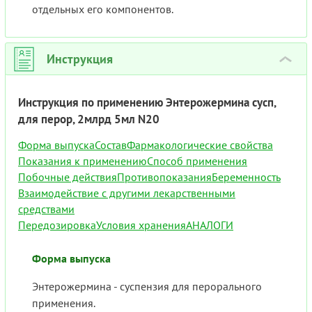
отдельных его компонентов.
Инструкция
›
Инструкция по применению Энтерожермина сусп,
для перор, 2млрд 5мл N20
Форма выпуска
Состав
Фармакологические свойства
Показания к применению
Способ применения
Побочные действия
Противопоказания
Беременность
Взаимодействие с другими лекарственными
средствами
Передозировка
Условия хранения
АНАЛОГИ
Форма выпуска
Энтерожермина - суспензия для перорального
применения.