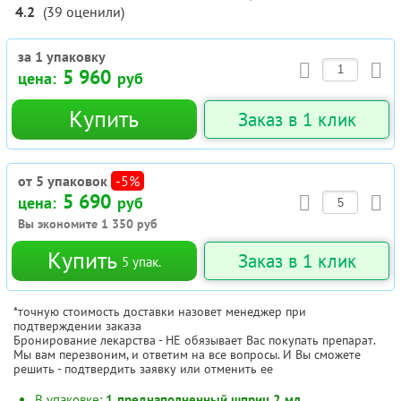
4.2
(
39
оценили
)
за 1 упаковку
5 960
цена:
руб
Купить
Заказ в 1 клик
от 5 упаковок
-5%
5 690
цена:
руб
Вы экономите
1 350
руб
Купить
Заказ в 1 клик
5
упак.
*точную стоимость доставки назовет менеджер при
подтверждении заказа
Бронирование лекарства - НЕ обязывает Вас покупать препарат.
Мы вам перезвоним, и ответим на все вопросы. И Вы сможете
решить - подтвердить заявку или отменить ее
В упаковке:
1 преднаполненный шприц 2 мл