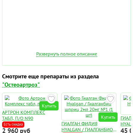
Развернуть полное описание
Смотрите еще препараты из раздела
"Остеоартроз"
Купить
АРТРОН КОМПЛЕКС
Купить
ГИАЛ
ТАБЛ, П/О N90
ГИАЛГАН ФИДИЯ
HYAL
Есть скидка
2 960 руб
HYALGAN / ГИАЛГАНБИО
45 
20МГ 