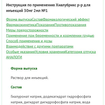
Инструкция по применению Хиалубрикс р-р для
инъекций 30мг 2мл №1
Форма выпуска
Состав
Фармакологический эффект
Фармакокинетика
Показания
Противопоказания
Меры предосторожности
Применение при беременности и кормлении грудью
Способ применения и дозы
Взаимодействие с другими препаратами
Особые указания
Условия хранения
Категория отпуска
АНАЛОГИ
Форма выпуска
Раствор для инъекций.
Состав
Гиалуронат натрия, додекагидрат гидрофосфата
натрия, дигидрат дигидрофосфата натрия, вода