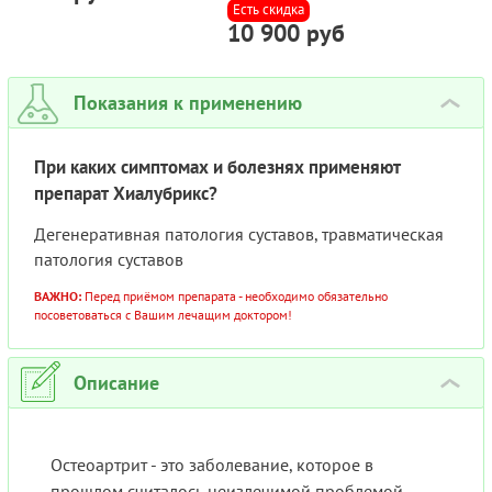
ШПРИЦ 2МЛ 20МГ №1 (1
Есть скидка
10 900 руб
ШТ)
Показания к применению
›
При каких симптомах и болезнях применяют
препарат Хиалубрикс?
Дегенеративная патология суставов, травматическая
патология суставов
ВАЖНО:
Перед приёмом препарата - необходимо обязательно
посоветоваться с Вашим лечащим доктором!
Описание
›
Остеоартрит - это заболевание, которое в
прошлом считалось неизлечимой проблемой.