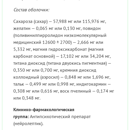
Состав оболочки:
Сахароза (сахар) — 57,988 мг или 115,976 мг,
желатин — 0,065 мг или 0,130 мг, повидон
(поливинилпирролидон низкомолекулярный
медицинский 12600 ± 2700) — 2,666 мг или
5,332 мг, магния гидроксикарбонат (магния
карбонат основной) — 17,102 мг или 34,204 мг,
титана диоксид (титана двуокись пигментная) —
0,350 мг или 0,700 мг, кремния диоксид
коллоидный (аэросил) — 0,848 мг или 1,696 мг,
тальк — 0,499 мг или 0,998 мг, индигокармин —
0,308 мг или 0,616 мг, воск пчелиный — 0,174 мг
или 0,348 мг.
Клинико-фармакологическая
группа:
Антипсихотический препарат
(нейролептик).