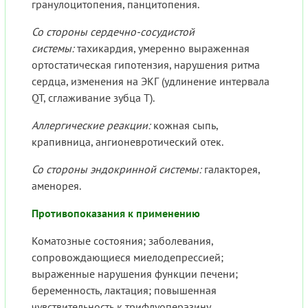
гранулоцитопения, панцитопения.
Со стороны сердечно-сосудистой
системы:
тахикардия, умеренно выраженная
ортостатическая гипотензия, нарушения ритма
сердца, изменения на ЭКГ (удлинение интервала
QT, сглаживание зубца T).
Аллергические реакции:
кожная сыпь,
крапивница, ангионевротический отек.
Со стороны эндокринной системы:
галакторея,
аменорея.
Противопоказания к применению
Коматозные состояния; заболевания,
сопровождающиеся миелодепрессией;
выраженные нарушения функции печени;
беременность, лактация; повышенная
чувствительность к трифлуоперазину.