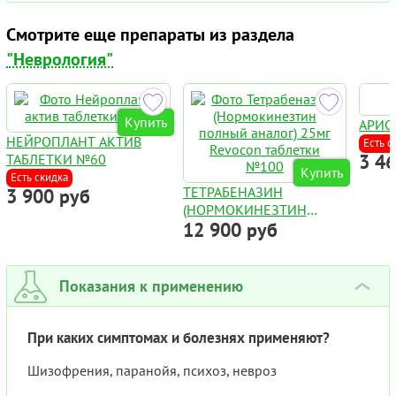
Смотрите еще препараты из раздела
"Неврология"
Купить
АРИС
НЕЙРОПЛАНТ АКТИВ
Есть с
3 4
ТАБЛЕТКИ №60
Купить
Есть скидка
ТЕТРАБЕНАЗИН
3 900 руб
(НОРМОКИНЕЗТИН
12 900 руб
ПОЛНЫЙ АНАЛОГ) 25МГ
REVOCON ТАБЛЕТКИ
№100
Показания к применению
›
При каких симптомах и болезнях применяют?
Шизофрения, паранойя, психоз, невроз