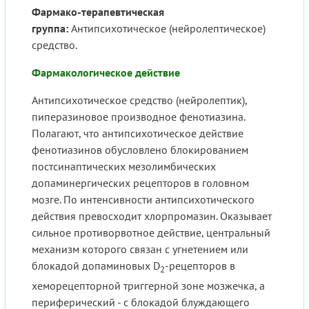
Фармако-терапевтическая
группа:
Антипсихотическое (нейролептическое)
средство.
Фармакологическое действие
Антипсихотическое средство (нейролептик),
пиперазиновое производное фенотиазина.
Полагают, что антипсихотическое действие
фенотиазинов обусловлено блокированием
постсинаптических мезолимбических
допаминергических рецепторов в головном
мозге. По интенсивности антипсихотического
действия превосходит хлорпромазин. Оказывает
сильное противорвотное действие, центральный
механизм которого связан с угнетением или
блокадой допаминовых D
-рецепторов в
2
хеморецепторной триггерной зоне мозжечка, а
периферический - с блокадой блуждающего