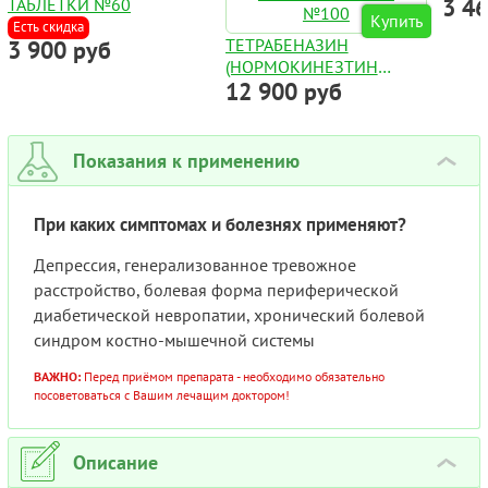
3 4
ТАБЛЕТКИ №60
Купить
Есть скидка
ТЕТРАБЕНАЗИН
3 900 руб
(НОРМОКИНЕЗТИН
12 900 руб
ПОЛНЫЙ АНАЛОГ) 25МГ
REVOCON ТАБЛЕТКИ
№100
Показания к применению
›
При каких симптомах и болезнях применяют?
Депрессия, генерализованное тревожное
расстройство, болевая форма периферической
диабетической невропатии, хронический болевой
синдром костно-мышечной системы
ВАЖНО:
Перед приёмом препарата - необходимо обязательно
посоветоваться с Вашим лечащим доктором!
Описание
›