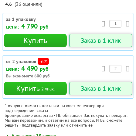
4.6
(
36
оценили
)
за 1 упаковку
4 790
цена:
руб
Купить
Заказ в 1 клик
от 2 упаковок
-6%
4 490
цена:
руб
Вы экономите
600
руб
Купить
Заказ в 1 клик
2
упак.
*точную стоимость доставки назовет менеджер при
подтверждении заказа
Бронирование лекарства - НЕ обязывает Вас покупать препарат.
Мы вам перезвоним, и ответим на все вопросы. И Вы сможете
решить - подтвердить заявку или отменить ее
В упаковке:
28 капсул