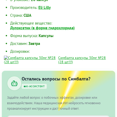
Производитель:
Eli Lilly
Страна:
США
Действующее вещество:
Дулоксетин (в форме гидрохлорида)
Форма выпуска:
Капсулы
Доставим:
Завтра
Дозировки:
Симбалта капсулы 30мг №28
(28 шт!!!)
Остались вопросы по Симбалта?
AI-АССИСТЕНТ
Задайте любой вопрос о побочных эффектах, дозировке или
взаимодействиях. Наша медицинская ИИ нейросеть мгновенно
проанализирует инструкции и даст точный ответ.