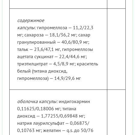
содержимое
капсулы:
гипромеллоза — 11,2/22,3
мг; сахароза — 18,1/36,2 мг; сахар
гранулированный — 40,6/80,9 мг;
тальк — 23,6/47,1 мг, гипромеллозы
ацетата сукцинат — 22,4/44,6 мг;
триэтилцитрат — 4,5/8,9 мг; краситель
белый (титана диоксид,
гипромеллоза) — 14,9/29,6 мг
оболочка капсулы:
индигокармин
0,11625/0,18006 мг; титана
диоксид — 1,77255/0,69848 мг;
натрия лаурилсульфат — 0,06875/
0,10763 мг; желатин — q.s. до 50/76