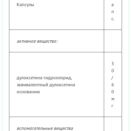
Капсулы
а
п
с.
активное вещество:
3
0
дулоксетина гидрохлорид,
/
эквивалентный дулоксетина
6
основанию
0
м
г
вспомогательные вещества