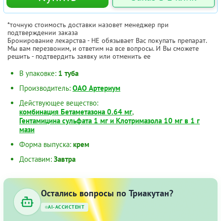
*точную стоимость доставки назовет менеджер при
подтверждении заказа
Бронирование лекарства - НЕ обязывает Вас покупать препарат.
Мы вам перезвоним, и ответим на все вопросы. И Вы сможете
решить - подтвердить заявку или отменить ее
В упаковке:
1 туба
Производитель:
ОАО Артериум
Действующее вещество:
комбинация Бетаметазона 0.64 мг
,
Гентамицина сульфата 1 мг и Клотримазола 10 мг в 1 г
мази
Форма выпуска:
крем
Доставим:
Завтра
Остались вопросы по Триакутан?
AI-АССИСТЕНТ