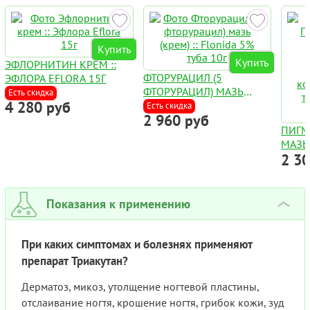
Купить
Купить
ЭФЛОРНИТИН КРЕМ ::
ФТОРУРАЦИЛ (5
ЭФЛОРА EFLORA 15Г
ФТОРУРАЦИЛ) МАЗЬ
Есть скидка
4 280 руб
(КРЕМ) :: FLONIDA 5%
Есть скидка
2 960 руб
ТУБА 10Г
ПИГМ
МАЗЬ
2 3
PSORA
РАСТ
КОМП
ТЕРАП
Показания к применению
›
ВИТИ
При каких симптомах и болезнях применяют
препарат Триакутан?
Дерматоз, микоз, утолщение ногтевой пластины,
отслаивание ногтя, крошение ногтя, грибок кожи, зуд