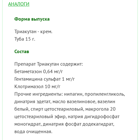
АНАЛОГИ
Форма выпуска
Триакутан - крем.
Туба 15 г.
Состав
Препарат Триакутан содержит:
Бетаметазон 0,64 мг/г
Гентамицина сульфат 1 мг/г
Клотримазол 10 мг/г
Прочие ингредиенты: нипагин, пропиленгликоль,
динатрия эдетат, масло вазелиновое, вазелин
белый, спирт цетостеариловый, макрогола 20
цетостеариловый эфир, натрия дигидрофосфат
моногидрат, динатрия фосфат додекагидрат,
вода очищенная.