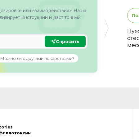
дозировке или взаимодействиях. Наша
По
изирует инструкции и даст точный
Нуж
сте
Спросить
мес
Можно ли с другими лекарствами?
tories
филлотоксин