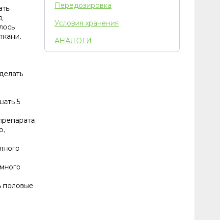
Передозировка
ать
д
Условия хранения
лось
ткани.
АНАЛОГИ
делать
шать 5
препарата
ю,
олного
емного
ь половые