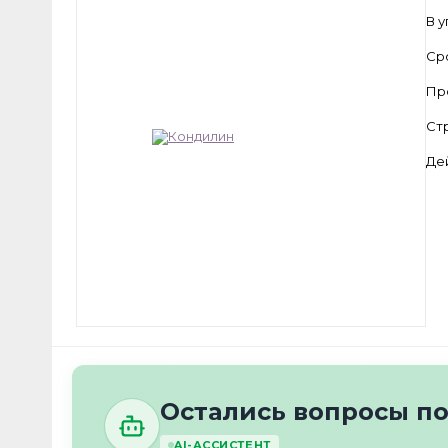
В 
Ср
Пр
Ст
Де
Остались вопросы п
AI-АССИСТЕНТ