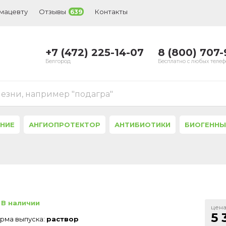
рмацевту
Отзывы
Контакты
639
+7 (472) 225-14-07
8 (800) 707
Белгород
Бесплатно с любых теле
лезни, например "подагра"
ЕНИЕ
АНГИОПРОТЕКТОР
АНТИБИОТИКИ
БИОГЕННЫ
В наличии
цена
5 
рма выпуска:
раствор