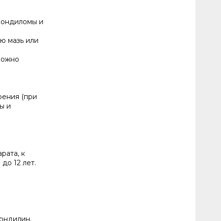
 кондиломы и
ю мазь или
можно
рения (при
ы и
рата, к
о 12 лет.
Кондилин.