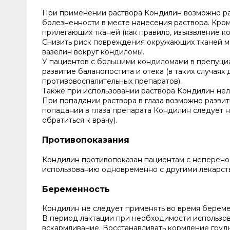
При применении раствора Кондилин возможно раз
болезненности в месте нанесения раствора. Кро
прилегающих тканей (как правило, изъязвление к
Снизить риск повреждения окружающих тканей мо
вазелин вокруг кондиломы.
У пациентов с большими кондиломами в препуци
развитие баланопостита и отека (в таких случая
противовоспалительных препаратов).
Также при использовании раствора Кондилин нел
При попадании раствора в глаза возможно разви
попадании в глаза препарата Кондилин следует 
обратиться к врачу).
Противопоказания
Кондилин противопоказан пациентам с неперенос
использованию одновременно с другими лекарст
Беременность
Кондилин не следует применять во время береме
В период лактации при необходимости использо
вскармливание. Восстанавливать кормление груд