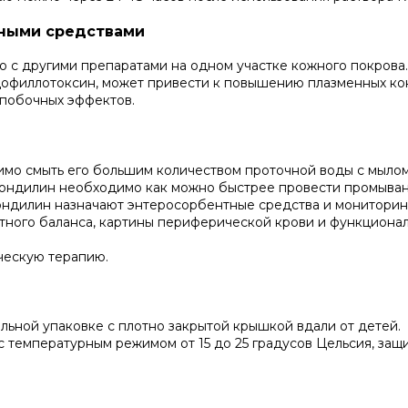
нными средствами
 с другими препаратами на одном участке кожного покрова.
офиллотоксин, может привести к повышению плазменных к
 побочных эффектов.
мо смыть его большим количеством проточной воды с мылом
ондилин необходимо как можно быстрее провести промыван
ондилин назначают энтеросорбентные средства и мониторин
итного баланса, картины периферической крови и функциона
ческую терапию.
льной упаковке с плотно закрытой крышкой вдали от детей.
 температурным режимом от 15 до 25 градусов Цельсия, защ