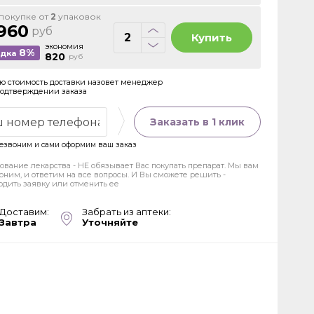
покупке от
2
упаковок
960
руб
Купить
экономия
8%
идка
820
руб
ю стоимость доставки назовет менеджер
подтверждении заказа
Заказать в 1 клик
езвоним и сами оформим ваш заказ
ование лекарства - НЕ обязывает Вас покупать препарат. Мы вам
оним, и ответим на все вопросы. И Вы сможете решить -
рдить заявку или отменить ее
Доставим:
Забрать из аптеки:
Завтра
Уточняйте