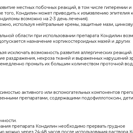
витие местных побочных реакций, в том числе гиперемии и
ме того, Кондилин может приводить к изъязвлению эпителия
ондиломы возможно на 2-3 день лечения).
жно, используя нейтральные кремы, защитные мази, цинкову
альной области при использовании препарата Кондилин воз
х допускается назначение кортикостероидных мазей и других
ьзя исключать возможность развития аллергических реакций.
тие раздражения, некроза тканей и выраженных нарушений з
немедленно промыть их большим количеством проточной вод
имостью активного или вспомогательных компонентов препа
венными препаратами, содержащими подофиллотоксин, дети д
нности.
вания препарата Кондилин необходимо прервать грудное
ью можно через 24-48 часов после использования раствора 