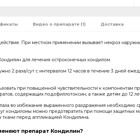
ификаты
Видео о препарате (1)
Доставка
действие. При местном применении вызывает некроз наружн
Кондилин для лечения остроконечных кондилом.
но 2 раза/сут с интервалом 12 часов в течение 3 дней еже
зовать при повышенной чувствительности к компонентам пр
атов, содержащих подофиллотоксин, а также детям до 12 ле
лаза во избежание выраженного раздражения необходимо ср
руг кондиломы можно предотвратить при помощи защитных ма
ы ткани перед аппликацией Кондилина.
меняют препарат Кондилин?