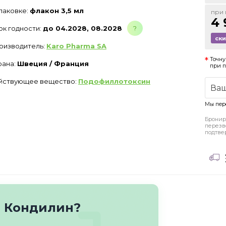
упаковке:
флакон 3,5 мл
при 
4 
ок годности:
до 04.2028, 08.2028
?
ск
оизводитель:
Karo Pharma SA
Точну
рана:
Швеция / Франция
при 
йствующее вещество:
Подофиллотоксин
Мы пер
Бронир
перезв
подтве
о Кондилин?