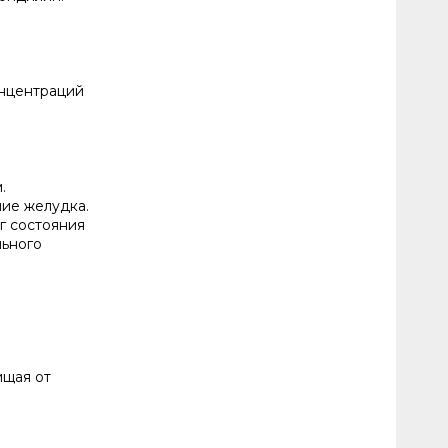
онцентраций
.
ие желудка.
г состояния
льного
ищая от