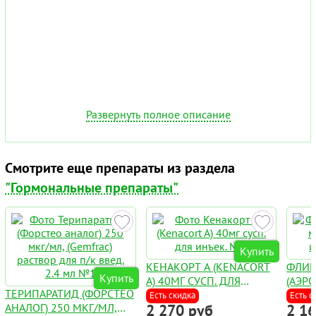
Развернуть полное описание
Смотрите еще препараты из раздела
"Гормональные препараты"
Купить
КЕНАКОРТ А (KENACORT
ФЛИК
Купить
A) 40МГ СУСП. ДЛЯ
(АЭРО
ТЕРИПАРАТИД (ФОРСТЕО
ИНЪЕК. №1
120 Д
Есть скидка
Есть с
АНАЛОГ) 250 МКГ/МЛ,
2 270 руб
2 1