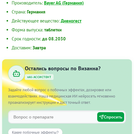
Производитель:
Bayer AG (Германия)
Страна:
Германия
Действующее вещество:
Диеногест
Форма выпуска:
таблетки
Срок годности:
до 08.2030
Доставим:
Завтра
Остались вопросы по Визанна?
AI-АССИСТЕНТ
Задайте любой вопрос о побочных эффектах, дозировке или
взаимодействиях. Наша медицинская ИИ нейросеть мгновенно
проанализирует инструкции и даст точный ответ.
Спросить
Какие побочные эффекты?