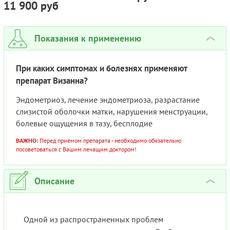
11 900 руб
(GEMFRAC) РАСТВОР ДЛЯ
П/К ВВЕД. 2.4 МЛ №1
Показания к применению
›
При каких симптомах и болезнях применяют
препарат Визанна?
Эндометриоз, лечение эндометриоза, разрастание
слизистой оболочки матки, нарушения менструации,
болевые ощущения в тазу, бесплодие
ВАЖНО:
Перед приёмом препарата - необходимо обязательно
посоветоваться с Вашим лечащим доктором!
Описание
›
Одной из распространенных проблем