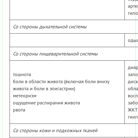
арте
гипо
Со стороны дыхательной системы
оды
Со стороны пищеварительной системы
диа
тошнота
зап
боли в области живота (включая боли внизу
диск
живота и боли в эпигастрии)
обла
метеоризм
восп
ощущение распирания живота
заб
рвота
ЖКТ
гинг
Со стороны кожи и подкожных тканей