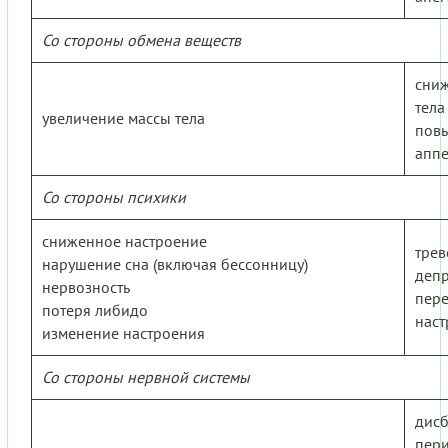
Со стороны обмена веществ
сни
тела
увеличение массы тела
пов
аппе
Со стороны психики
сниженное настроение
трев
нарушение сна (включая бессонницу)
депр
нервозность
пер
потеря либидо
наст
изменение настроения
Со стороны нервной системы
дисб
пер