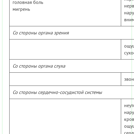
головная боль
нерв
мигрень
нар
вни
Со стороны органа зрения
ощу
сухо
Со стороны органа слуха
звон
Со стороны сердечно-сосудистой системы
неут
нар
кро
ощу
сер