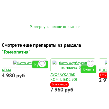
Развернуть полное описание
Смотрите еще препараты из раздела
"Гомеопатия"
Купить
Купить
АТМА
ДОР
4 980 руб
АУФБАУКАЛЬК
Есть с
2 9
КОМПЛЕКС 90Г
Есть скидка
7 960 руб