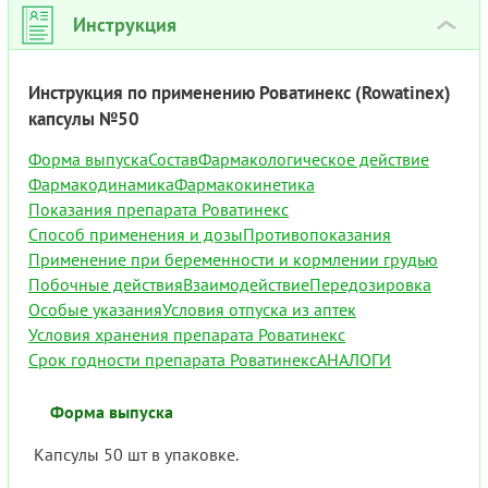
Инструкция
›
Инструкция по применению Роватинекс (Rowatinex)
капсулы №50
Форма выпуска
Состав
Фармакологическое действие
Фармакодинамика
Фармакокинетика
Показания препарата Роватинекс
Способ применения и дозы
Противопоказания
Применение при беременности и кормлении грудью
Побочные действия
Взаимодействие
Передозировка
Особые указания
Условия отпуска из аптек
Условия хранения препарата Роватинекс
Срок годности препарата Роватинекс
АНАЛОГИ
Форма выпуска
Капсулы 50 шт в упаковке.