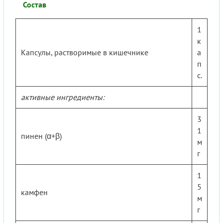
Состав
1
к
Капсулы, растворимые в кишечнике
а
п
с.
активные ингредиенты:
3
1
пинен (α+β)
м
г
1
5
камфен
м
г