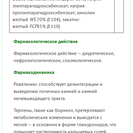
этилпарагидроксибензоат; натрия
пропилпарагидроксибензоат; хинолин
желтый
WS
70% (Е104); закатно-
желтый
FCF
85% (Е110)
Фармакологическое действие
Фармакологическое действие — диуретическое,
нефролитолитическое, спазмолитическое.
Фармакодинамика
Роватинекс способствует дезинтеграции и
выведению почечных камней и камней
мочевыводящего тракта.
Терпены, такие как борнеол, претерпевают
метаболические изменения и выводятся с
мочой — в основном в форме глюкуронидов, что
повышает растворимость кальциевых солей