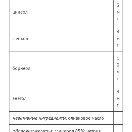
3
цинеол
м
г
4
фенхон
м
г
1
0
борнеол
м
г
4
анетол
м
г
неактивные ингредиенты:
оливковое масло
оболочка:
желатин; глицерол 85%; натрия