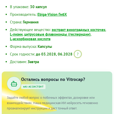
В упаковке:
30 капсул
Производитель:
Еbiga-Vision ГмбХ
Страна:
Германия
Действующее вещество:
экстракт виноградных косточек
,
L-лизин
,
цитрусовые флавоноиды (гесперидин)
,
L-аскорбиновая кислота
Форма выпуска:
Капсулы
Срок годности:
до 03.2028, 06.2028
?
Доставим:
Завтра
Остались вопросы по Vitrocap?
AI-АССИСТЕНТ
Задайте любой вопрос о побочных эффектах, дозировке или
взаимодействиях. Наша медицинская ИИ нейросеть мгновенно
проанализирует инструкции и даст точный ответ.