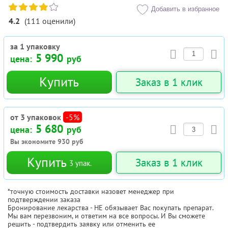
Добавить в избранное
4.2
(
111
оценили
)
за 1 упаковку
5 990
цена:
руб
Купить
Заказ в 1 клик
от 3 упаковок
-5%
5 680
цена:
руб
Вы экономите
930
руб
Купить
Заказ в 1 клик
3
упак.
*точную стоимость доставки назовет менеджер при
подтверждении заказа
Бронирование лекарства - НЕ обязывает Вас покупать препарат.
Мы вам перезвоним, и ответим на все вопросы. И Вы сможете
решить - подтвердить заявку или отменить ее