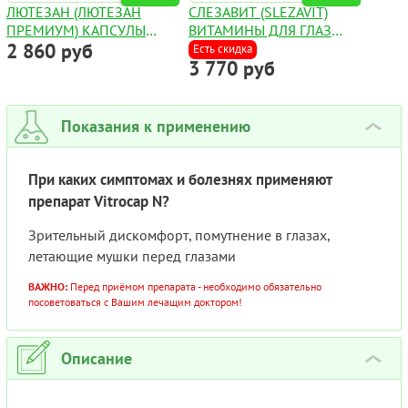
ЛЮТЕЗАН (ЛЮТЕЗАН
СЛЕЗАВИТ (SLEZAVIT)
ПРЕМИУМ) КАПСУЛЫ
ВИТАМИНЫ ДЛЯ ГЛАЗ
2 860 руб
№60
КАПС. №30
Есть скидка
3 770 руб
Показания к применению
›
При каких симптомах и болезнях применяют
препарат Vitrocap N?
Зрительный дискомфорт, помутнение в глазах,
летающие мушки перед глазами
ВАЖНО:
Перед приёмом препарата - необходимо обязательно
посоветоваться с Вашим лечащим доктором!
Описание
›