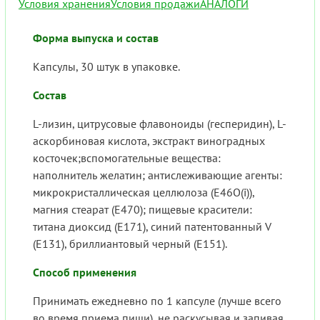
Условия хранения
Условия продажи
АНАЛОГИ
Форма выпуска и состав
Капсулы, 30 штук в упаковке.
Состав
L-лизин, цитрусовые флавоноиды (гесперидин), L-
аскорбиновая кислота, экстракт виноградных
косточек;вспомогательные вещества:
наполнитель желатин; антислеживающие агенты:
микрокристаллическая целлюлоза (Е46О(i)),
магния стеарат (Е470); пищевые красители:
титана диоксид (Е171), синий патентованный V
(Е131), бриллиантовый черный (Е151).
Способ применения
Принимать ежедневно по 1 капсуле (лучше всего
во время приема пищи), не раскусывая и запивая