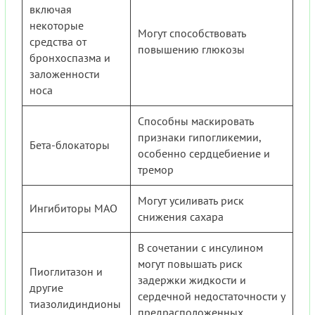
включая
некоторые
Могут способствовать
средства от
повышению глюкозы
бронхоспазма и
заложенности
носа
Способны маскировать
признаки гипогликемии,
Бета-блокаторы
особенно сердцебиение и
тремор
Могут усиливать риск
Ингибиторы МАО
снижения сахара
В сочетании с инсулином
могут повышать риск
Пиоглитазон и
задержки жидкости и
другие
сердечной недостаточности у
тиазолидиндионы
предрасположенных