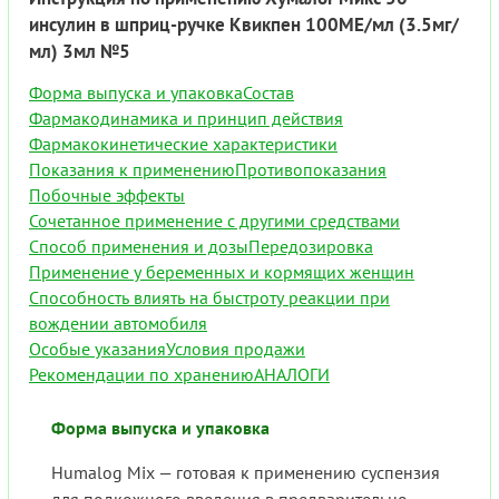
инсулин в шприц-ручке Квикпен 100МЕ/мл (3.5мг/
мл) 3мл №5
Форма выпуска и упаковка
Состав
Фармакодинамика и принцип действия
Фармакокинетические характеристики
Показания к применению
Противопоказания
Побочные эффекты
Сочетанное применение с другими средствами
Способ применения и дозы
Передозировка
Применение у беременных и кормящих женщин
Способность влиять на быстроту реакции при
вождении автомобиля
Особые указания
Условия продажи
Рекомендации по хранению
АНАЛОГИ
Форма выпуска и упаковка
Humalog Mix — готовая к применению суспензия
для подкожного введения в предварительно