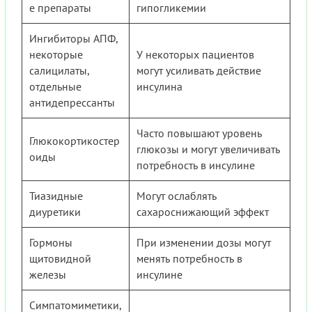
е препараты
гипогликемии
Ингибиторы АПФ,
некоторые
У некоторых пациентов
салицилаты,
могут усиливать действие
отдельные
инсулина
антидепрессанты
Часто повышают уровень
Глюкокортикостер
глюкозы и могут увеличивать
оиды
потребность в инсулине
Тиазидные
Могут ослаблять
диуретики
сахароснижающий эффект
Гормоны
При изменении дозы могут
щитовидной
менять потребность в
железы
инсулине
Симпатомиметики,