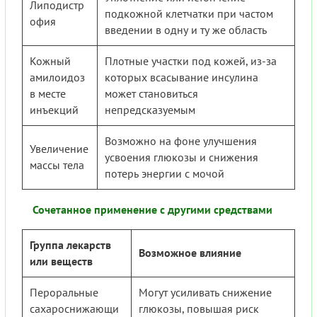
Липодистр
подкожной клетчатки при частом
офия
введении в одну и ту же область
Кожный
Плотные участки под кожей, из-за
амилоидоз
которых всасывание инсулина
в месте
может становиться
инъекций
непредсказуемым
Возможно на фоне улучшения
Увеличение
усвоения глюкозы и снижения
массы тела
потерь энергии с мочой
Сочетанное применение с другими средствами
Группа лекарств
Возможное влияние
или веществ
Пероральные
Могут усиливать снижение
сахароснижающи
глюкозы, повышая риск