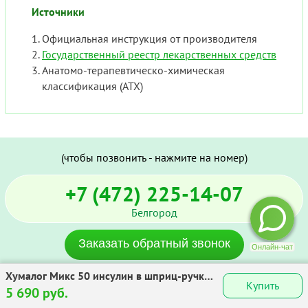
Источники
Официальная инструкция от производителя
Государственный реестр лекарственных средств
Анатомо-терапевтическо-химическая
классификация (ATX)
(чтобы позвонить - нажмите на номер)
+7 (472) 225-14-07
Белгород
Заказать обратный звонок
Хумалог Микс 50 инсулин в шприц-ручке
E-mail:
info@astor-med.com
Купить
Квикпен 100МЕ/мл (3.5мг/мл) 3мл №5
5 690 руб.