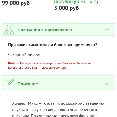
99 000 руб
ИНСУЛИН (HUMULIN-R)
(12 НЕДЕЛЬ/УП)!
5 000 руб
100 МЕ/МЛ, Р-Р Д/ИН. 10
МЛ
Показания к применению
›
При каких симптомах и болезнях применяют?
Сахарный диабет
ВАЖНО:
Перед приёмом препарата - необходимо обязательно
посоветоваться с Вашим лечащим доктором!
Описание
›
Хумалог Микс — готовая к подкожному введению
двухфазная суспензия аналога человеческого
инсулина. По составу это смесь двух фракций: