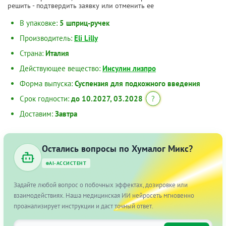
решить - подтвердить заявку или отменить ее
В упаковке:
5 шприц-ручек
Производитель:
Eli Lilly
Страна:
Италия
Действующее вещество:
Инсулин лизпро
Форма выпуска:
Суспензия для подкожного введения
Срок годности:
до 10.2027, 03.2028
?
Доставим:
Завтра
Остались вопросы по Хумалог Микс?
AI-АССИСТЕНТ
Задайте любой вопрос о побочных эффектах, дозировке или
взаимодействиях. Наша медицинская ИИ нейросеть мгновенно
проанализирует инструкции и даст точный ответ.