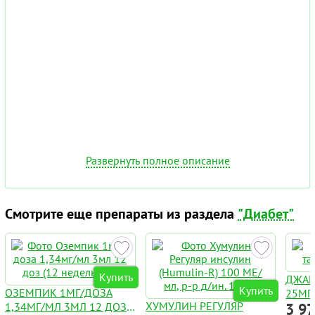
Развернуть полное описание
Смотрите еще препараты из раздела
"Диабет"
Купить
ДЖАР
Купить
ОЗЕМПИК 1МГ/ДОЗА
25МГ
ХУМУЛИН РЕГУЛЯР
1,34МГ/МЛ 3МЛ 12 ДОЗ
3 9